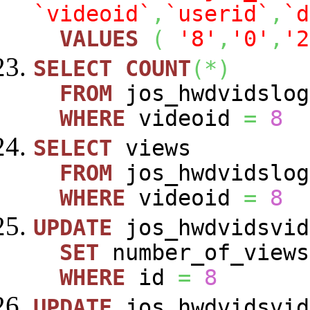
`videoid`
,
`userid`
,
`d
VALUES
(
'8'
,
'0'
,
'2
SELECT
COUNT
(
*
)
FROM
jos_hwdvidslog
WHERE
videoid
=
8
SELECT
views
FROM
jos_hwdvidslog
WHERE
videoid
=
8
UPDATE
jos_hwdvidsvid
SET
number_of_view
WHERE
id
=
8
UPDATE
jos_hwdvidsvid