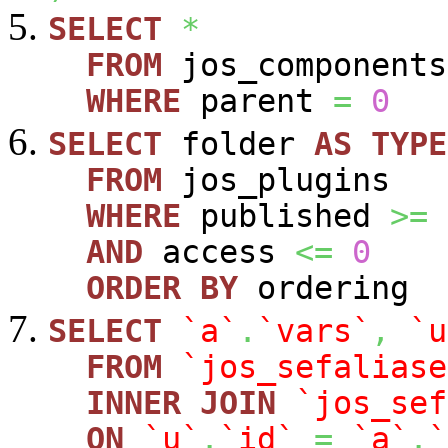
SELECT
*
FROM
jos_components
WHERE
parent
=
0
SELECT
folder
AS
TYPE
FROM
jos_plugins
WHERE
published
>=
AND
access
<=
0
ORDER
BY
ordering
SELECT
`a`
.
`vars`
,
`u
FROM
`jos_sefaliase
INNER
JOIN
`jos_sef
ON
`u`
.
`id`
=
`a`
.
`