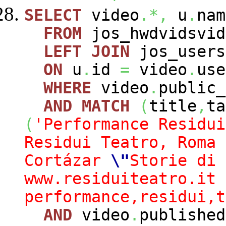
SELECT
video
.*,
u
.
nam
FROM
jos_hwdvidsvi
LEFT
JOIN
jos_user
ON
u
.
id
=
video
.
use
WHERE
video
.
public
AND
MATCH
(
title
,
ta
(
'Performance Residui
Residui Teatro, Roma 
Cortázar
\"
Storie di 
www.residuiteatro.it
performance,residui,t
AND
video
.
publishe