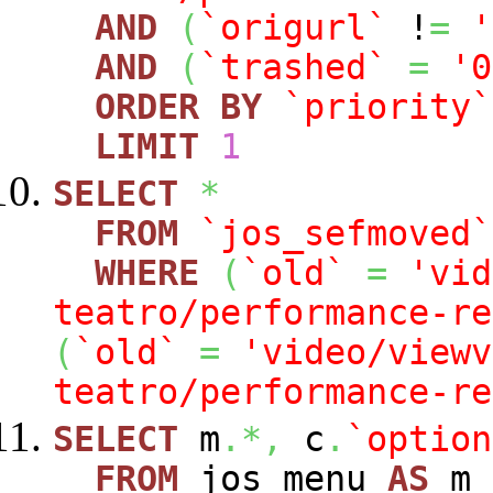
AND
(
`origurl`
!
=
'
AND
(
`trashed`
=
'0
ORDER
BY
`priority`
LIMIT
1
SELECT
*
FROM
`jos_sefmoved`
WHERE
(
`old`
=
'vid
teatro/performance-re
(
`old`
=
'video/viewv
teatro/performance-re
SELECT
m
.*,
c
.
`option
FROM
jos_menu
AS
m