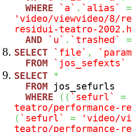
WHERE
`a`
.
`alias`
=
'video/viewvideo/8/re
residui-teatro-2002.h
AND
`u`
.
`trashed`
=
SELECT
`file`
,
`param
FROM
`jos_sefexts`
SELECT
*
FROM
jos_sefurls
WHERE
(
(
`sefurl`
=
teatro/performance-re
(
`sefurl`
=
'video/vi
teatro/performance-re