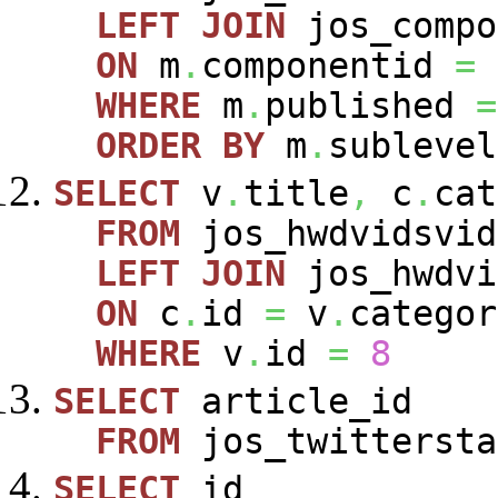
LEFT
JOIN
jos_comp
ON
m
.
componentid
=
WHERE
m
.
published
=
ORDER
BY
m
.
sublevel
SELECT
v
.
title
,
c
.
cat
FROM
jos_hwdvidsvi
LEFT
JOIN
jos_hwdvi
ON
c
.
id
=
v
.
categor
WHERE
v
.
id
=
8
SELECT
article_id
FROM
jos_twittersta
SELECT
id