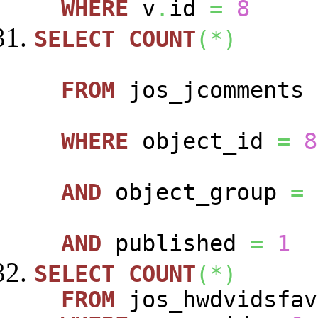
WHERE
v
.
id
=
8
SELECT
COUNT
(
*
)
FROM
jos_jcomments
WHERE
object_id
=
8
AND
object_group
=
AND
published
=
1
SELECT
COUNT
(
*
)
FROM
jos_hwdvidsfa