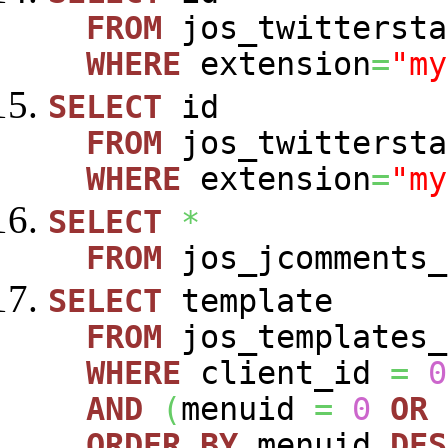
FROM
jos_twittersta
WHERE
extension
=
"my
SELECT
id
FROM
jos_twittersta
WHERE
extension
=
"my
SELECT
*
FROM
jos_jcomments_
SELECT
template
FROM
jos_templates_
WHERE
client_id
=
0
AND
(
menuid
=
0
OR
ORDER
BY
menuid
DES