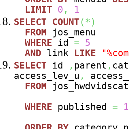
LIMIT
0
,
1
SELECT
COUNT
(
*
)
FROM
jos_menu
WHERE
id
=
5
AND
link
LIKE
"%com
SELECT
id
,
parent
,
cat
access_lev_u
,
access_
FROM
jos_hwdvidscat
WHERE
published
=
1
ORDER
BY
category_n