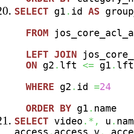
SELECT
g1
.
id
AS
group
FROM
jos_core_acl_a
LEFT
JOIN
jos_core_
ON
g2
.
lft
<=
g1
.
lft
WHERE
g2
.
id
=
24
ORDER
BY
g1
.
name
SELECT
video
.*,
u
.
nam
access
.
access_v
,
acce