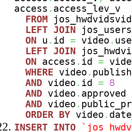
access
.
access_lev_v
FROM
jos_hwdvidsvi
LEFT
JOIN
jos_user
ON
u
.
id
=
video
.
use
LEFT
JOIN
jos_hwdvi
ON
access
.
id
=
vide
WHERE
video
.
publis
AND
video
.
id
=
8
AND
video
.
approved
AND
video
.
public_p
ORDER
BY
video
.
dat
INSERT
INTO
`jos_hwdv