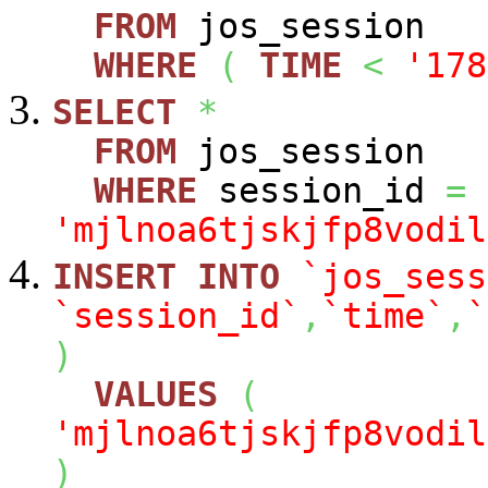
FROM
jos_session
WHERE
(
TIME
<
'178
SELECT
*
FROM
jos_session
WHERE
session_id
=
'mjlnoa6tjskjfp8vodil
INSERT
INTO
`jos_sess
`session_id`
,
`time`
,
`
)
VALUES
(
'mjlnoa6tjskjfp8vodil
)