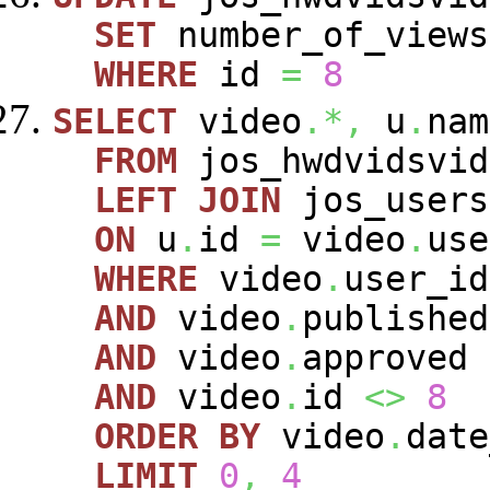
SET
number_of_view
WHERE
id
=
8
SELECT
video
.*,
u
.
nam
FROM
jos_hwdvidsvi
LEFT
JOIN
jos_user
ON
u
.
id
=
video
.
use
WHERE
video
.
user_i
AND
video
.
publishe
AND
video
.
approved
AND
video
.
id
<>
8
ORDER
BY
video
.
dat
LIMIT
0
,
4