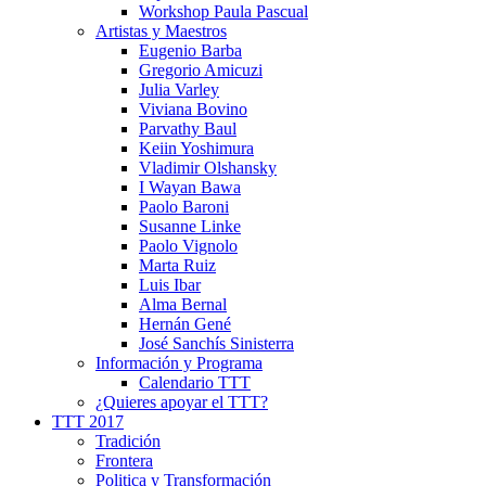
Workshop Paula Pascual
Artistas y Maestros
Eugenio Barba
Gregorio Amicuzi
Julia Varley
Viviana Bovino
Parvathy Baul
Keiin Yoshimura
Vladimir Olshansky
I Wayan Bawa
Paolo Baroni
Susanne Linke
Paolo Vignolo
Marta Ruiz
Luis Ibar
Alma Bernal
Hernán Gené
José Sanchís Sinisterra
Información y Programa
Calendario TTT
¿Quieres apoyar el TTT?
TTT 2017
Tradición
Frontera
Politica y Transformación