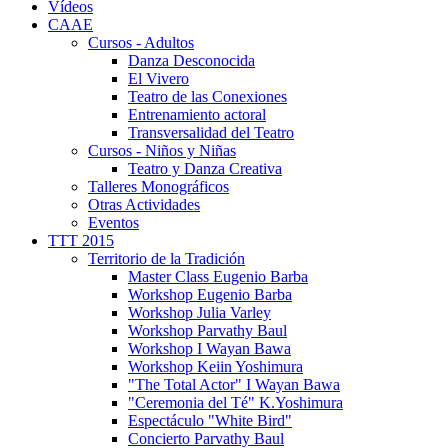
Vídeos
CAAE
Cursos - Adultos
Danza Desconocida
El Vivero
Teatro de las Conexiones
Entrenamiento actoral
Transversalidad del Teatro
Cursos - Niños y Niñas
Teatro y Danza Creativa
Talleres Monográficos
Otras Actividades
Eventos
TTT 2015
Territorio de la Tradición
Master Class Eugenio Barba
Workshop Eugenio Barba
Workshop Julia Varley
Workshop Parvathy Baul
Workshop I Wayan Bawa
Workshop Keiin Yoshimura
"The Total Actor" I Wayan Bawa
"Ceremonia del Té" K.Yoshimura
Espectáculo "White Bird"
Concierto Parvathy Baul