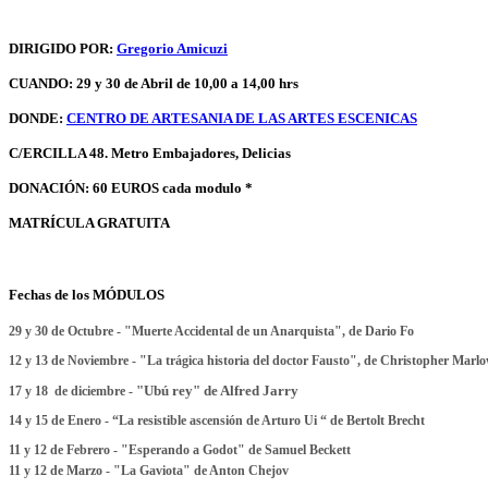
DIRIGIDO POR:
Gregorio Amicuzi
CUANDO:
29 y 30 de Abril de 10,00 a 14,00 hrs
DONDE:
CENTRO DE ARTESANIA DE LAS ARTES ESCENICAS
C/ERCILLA 48. Metro Embajadores, Delicias
DONACIÓN: 60 EUROS cada modulo *
MATRÍCULA GRATUITA
Fechas de los MÓDULOS
29 y 30 de Octubre - "Muerte Accidental de un Anarquista", de Dario Fo
12 y 13 de Noviembre -
"La trágica historia del doctor Fausto
", de Christopher Marl
"Ubú rey"
de Alfred Jarry
17 y 18 de diciembre -
14 y 15 de Enero - “La resistible ascensión de Arturo Ui “ de
Bertolt Brecht
11 y 12 de Febrero - "Esperando a Godot" de Samuel Beckett
11 y 12 de Marzo - "La Gaviota" de Anton Chejov