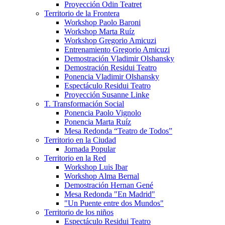
Proyección Odin Teatret
Territorio de la Frontera
Workshop Paolo Baroni
Workshop Marta Ruíz
Workshop Gregorio Amicuzi
Entrenamiento Gregorio Amicuzi
Demostración Vladimir Olshansky
Demostración Residui Teatro
Ponencia Vladimir Olshansky
Espectáculo Residui Teatro
Proyección Susanne Linke
T. Transformación Social
Ponencia Paolo Vignolo
Ponencia Marta Ruíz
Mesa Redonda “Teatro de Todos”
Territorio en la Ciudad
Jornada Popular
Territorio en la Red
Workshop Luis Ibar
Workshop Alma Bernal
Demostración Hernan Gené
Mesa Redonda "En Madrid"
"Un Puente entre dos Mundos"
Territorio de los niños
Espectáculo Residui Teatro