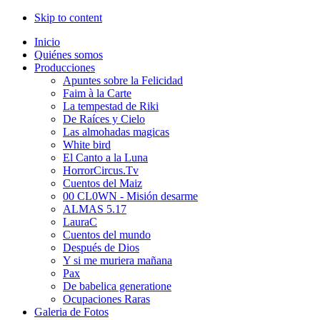
Skip to content
Inicio
Quiénes somos
Producciones
Apuntes sobre la Felicidad
Faim à la Carte
La tempestad de Riki
De Raíces y Cielo
Las almohadas magicas
White bird
El Canto a la Luna
HorrorCircus.Tv
Cuentos del Maiz
00 CL0WN - Misión desarme
ALMAS 5.17
LauraC
Cuentos del mundo
Después de Dios
Y si me muriera mañana
Pax
De babelica generatione
Ocupaciones Raras
Galeria de Fotos