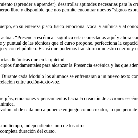
iento (aprender a aprender), desarrollar aptitudes necesarias para la cr
erpo libre y disponible que nos permite encontrar nuevos “signos expres
 cuerpo, en su entereza pisco-fisico-emocional-vocal y anímica y al con
 actuar. “Presencia escénica” significa estar conectados aquí y ahora c
te y puntual de las técnicas que el curso propone, perfecciona la capacid
ajo y con el público. Es así que podemos transformar nuestro cuerpo y c
ancias dinámicas que en la quietud.
ncipios fundamentales para alcanzar la Presencia escénica y las que ade
. Durante cada Modulo los alumnos se enfrentaran a un nuevo texto con e
relación entre acción-texto-voz.
energías, emociones y pensamientos hacia la creación de acciones escénic
anímica.
 y voluntad de cada uno a ponerse en juego como creador, lo que permit
mo tiempo, independientes uno de los otros.
completa duración del curso.