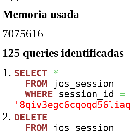
Memoria usada
7075616
125 queries identificadas
SELECT
*
FROM
jos_session
WHERE
session_id
=
'8qiv3egc6cqoqd56liaq
DELETE
FROM
jos_session