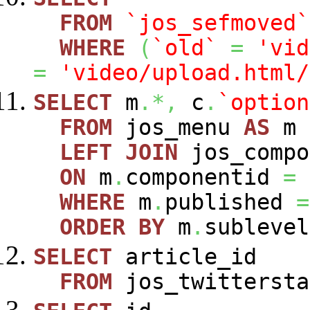
FROM
`jos_sefmoved`
WHERE
(
`old`
=
'vid
=
'video/upload.html/
SELECT
m
.*,
c
.
`option
FROM
jos_menu
AS
m
LEFT
JOIN
jos_comp
ON
m
.
componentid
=
WHERE
m
.
published
=
ORDER
BY
m
.
sublevel
SELECT
article_id
FROM
jos_twittersta