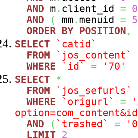
AND
m
.
client_id
=
0
AND
(
mm
.
menuid
=
5
ORDER
BY
POSITION
,
SELECT
`catid`
FROM
`jos_content`
WHERE
`id`
=
'70'
SELECT
*
FROM
`jos_sefurls`
WHERE
`origurl`
=
'
option=com_content&id
AND
(
`trashed`
=
'0
LIMIT
2