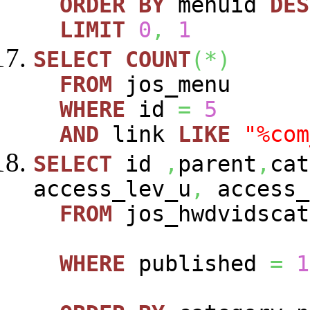
ORDER
BY
menuid
DES
LIMIT
0
,
1
SELECT
COUNT
(
*
)
FROM
jos_menu
WHERE
id
=
5
AND
link
LIKE
"%com
SELECT
id
,
parent
,
cat
access_lev_u
,
access_
FROM
jos_hwdvidscat
WHERE
published
=
1