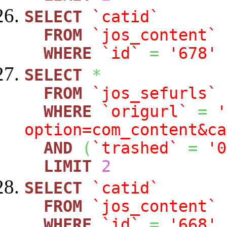
SELECT
`catid`
FROM
`jos_content`
WHERE
`id`
=
'678'
SELECT
*
FROM
`jos_sefurls`
WHERE
`origurl`
=
'
option=com_content&ca
AND
(
`trashed`
=
'0
LIMIT
2
SELECT
`catid`
FROM
`jos_content`
WHERE
`id`
=
'668'