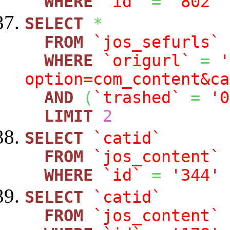
WHERE
`id`
=
'802'
SELECT
*
FROM
`jos_sefurls`
WHERE
`origurl`
=
'
option=com_content&ca
AND
(
`trashed`
=
'0
LIMIT
2
SELECT
`catid`
FROM
`jos_content`
WHERE
`id`
=
'344'
SELECT
`catid`
FROM
`jos_content`