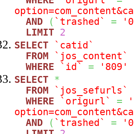
option=com_content&ca
AND
(
`trashed`
=
'0
LIMIT
2
SELECT
`catid`
FROM
`jos_content`
WHERE
`id`
=
'809'
SELECT
*
FROM
`jos_sefurls`
WHERE
`origurl`
=
'
option=com_content&ca
AND
(
`trashed`
=
'0
LIMIT
2