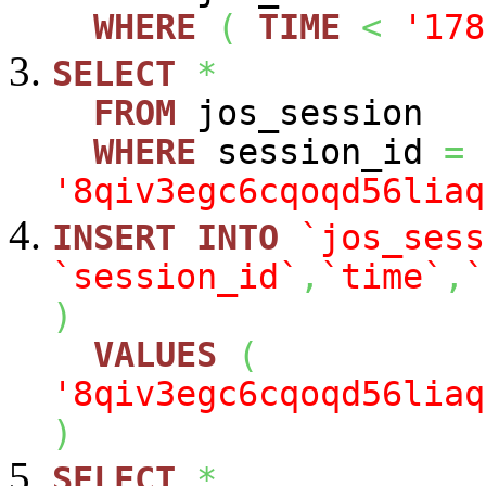
WHERE
(
TIME
<
'178
SELECT
*
FROM
jos_session
WHERE
session_id
=
'8qiv3egc6cqoqd56liaq
INSERT
INTO
`jos_sess
`session_id`
,
`time`
,
`
)
VALUES
(
'8qiv3egc6cqoqd56liaq
)
SELECT
*