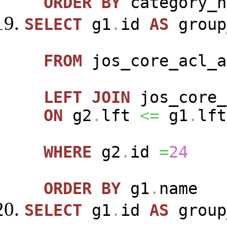
ORDER
BY
category_n
SELECT
g1
.
id
AS
group
FROM
jos_core_acl_a
LEFT
JOIN
jos_core_
ON
g2
.
lft
<=
g1
.
lft
WHERE
g2
.
id
=
24
ORDER
BY
g1
.
name
SELECT
g1
.
id
AS
group