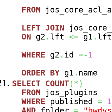
FROM
jos_core_acl_a
LEFT
JOIN
jos_core_
ON
g2
.
lft
<=
g1
.
lft
WHERE
g2
.
id
=-
1
ORDER
BY
g1
.
name
SELECT
COUNT
(
*
)
FROM
jos_plugins
WHERE
published
=
1
AND
folder
=
"hwdvs