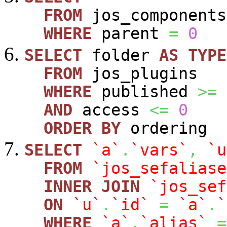
FROM
jos_components
WHERE
parent
=
0
SELECT
folder
AS
TYPE
FROM
jos_plugins
WHERE
published
>=
AND
access
<=
0
ORDER
BY
ordering
SELECT
`a`
.
`vars`
,
`u
FROM
`jos_sefaliase
INNER
JOIN
`jos_sef
ON
`u`
.
`id`
=
`a`
.
`
WHERE
`a`
.
`alias`
=