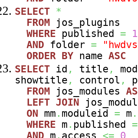
SELECT
*
FROM
jos_plugins
WHERE
published
=
1
AND
folder
=
"hwdvs
ORDER
BY
name
ASC
SELECT
id
,
title
,
mod
showtitle
,
control
,
p
FROM
jos_modules
AS
LEFT
JOIN
jos_modu
ON
mm
.
moduleid
=
m
.
WHERE
m
.
published
=
AND
m
.
access
<=
0