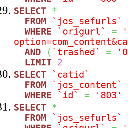
SELECT
*
FROM
`jos_sefurls`
WHERE
`origurl`
=
'
option=com_content&ca
AND
(
`trashed`
=
'0
LIMIT
2
SELECT
`catid`
FROM
`jos_content`
WHERE
`id`
=
'803'
SELECT
*
FROM
`jos_sefurls`
WHERE
`origurl`
=
'