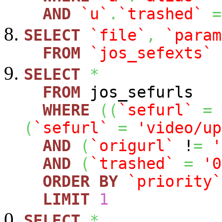
AND
`u`
.
`trashed`
=
SELECT
`file`
,
`param
FROM
`jos_sefexts`
SELECT
*
FROM
jos_sefurls
WHERE
(
(
`sefurl`
=
(
`sefurl`
=
'video/up
AND
(
`origurl`
!
=
'
AND
(
`trashed`
=
'0
ORDER
BY
`priority`
LIMIT
1
SELECT
*