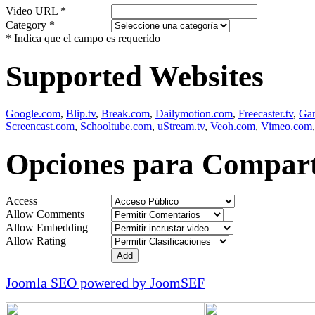
Video URL
*
Category
*
*
Indica que el campo es requerido
Supported Websites
Google.com
,
Blip.tv
,
Break.com
,
Dailymotion.com
,
Freecaster.tv
,
Gam
Screencast.com
,
Schooltube.com
,
uStream.tv
,
Veoh.com
,
Vimeo.com
Opciones para Compart
Access
Allow Comments
Allow Embedding
Allow Rating
Joomla SEO powered by JoomSEF