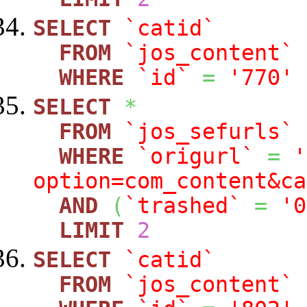
SELECT
`catid`
FROM
`jos_content`
WHERE
`id`
=
'770'
SELECT
*
FROM
`jos_sefurls`
WHERE
`origurl`
=
'
option=com_content&ca
AND
(
`trashed`
=
'0
LIMIT
2
SELECT
`catid`
FROM
`jos_content`