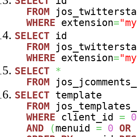
SELECT
id
FROM
jos_twittersta
WHERE
extension
=
"my
SELECT
id
FROM
jos_twittersta
WHERE
extension
=
"my
SELECT
*
FROM
jos_jcomments_
SELECT
template
FROM
jos_templates_
WHERE
client_id
=
0
AND
(
menuid
=
0
OR