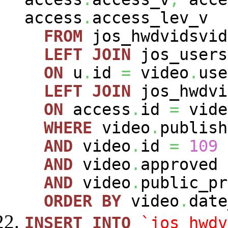
access
.
access_lev_v
FROM
jos_hwdvidsvi
LEFT
JOIN
jos_user
ON
u
.
id
=
video
.
use
LEFT
JOIN
jos_hwdvi
ON
access
.
id
=
vide
WHERE
video
.
publis
AND
video
.
id
=
109
AND
video
.
approved
AND
video
.
public_p
ORDER
BY
video
.
dat
INSERT
INTO
`jos_hwdv