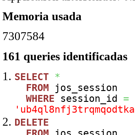
Memoria usada
7307584
161 queries identificadas
SELECT
*
FROM
jos_session
WHERE
session_id
=
'ub4ql8nfj3trqmqodtka
DELETE
FROM
jos_session