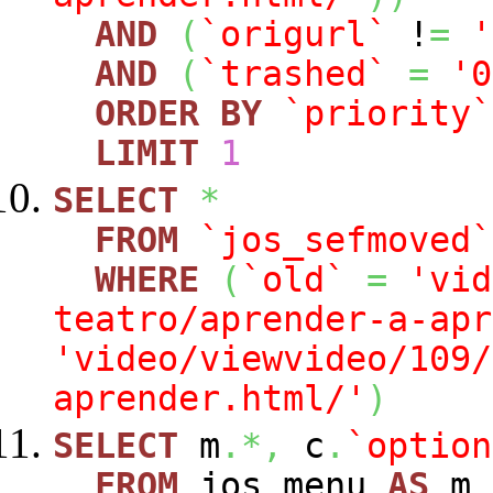
AND
(
`origurl`
!
=
'
AND
(
`trashed`
=
'0
ORDER
BY
`priority`
LIMIT
1
SELECT
*
FROM
`jos_sefmoved`
WHERE
(
`old`
=
'vid
teatro/aprender-a-apr
'video/viewvideo/109/
aprender.html/'
)
SELECT
m
.*,
c
.
`option
FROM
jos_menu
AS
m