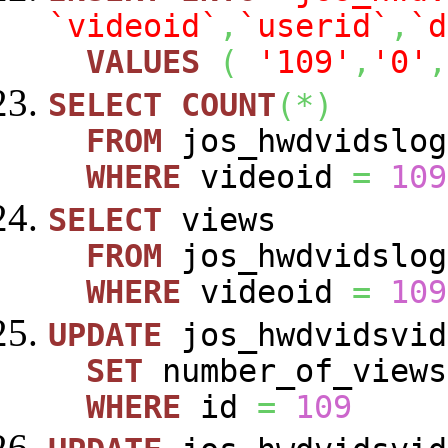
`videoid`
,
`userid`
,
`d
VALUES
(
'109'
,
'0'
,
SELECT
COUNT
(
*
)
FROM
jos_hwdvidslog
WHERE
videoid
=
109
SELECT
views
FROM
jos_hwdvidslog
WHERE
videoid
=
109
UPDATE
jos_hwdvidsvid
SET
number_of_view
WHERE
id
=
109