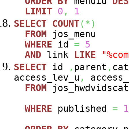
ORDER
BY
menuid
DES
LIMIT
0
,
1
SELECT
COUNT
(
*
)
FROM
jos_menu
WHERE
id
=
5
AND
link
LIKE
"%com
SELECT
id
,
parent
,
cat
access_lev_u
,
access_
FROM
jos_hwdvidscat
WHERE
published
=
1