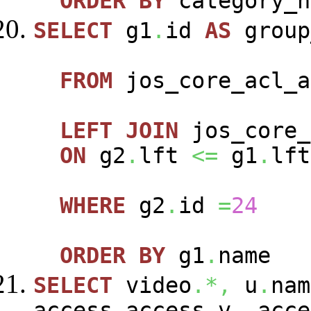
ORDER
BY
category_n
SELECT
g1
.
id
AS
group
FROM
jos_core_acl_a
LEFT
JOIN
jos_core_
ON
g2
.
lft
<=
g1
.
lft
WHERE
g2
.
id
=
24
ORDER
BY
g1
.
name
SELECT
video
.*,
u
.
nam
access
.
access_v
,
acce