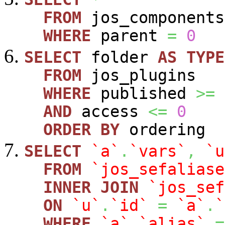
FROM
jos_components
WHERE
parent
=
0
SELECT
folder
AS
TYPE
FROM
jos_plugins
WHERE
published
>=
AND
access
<=
0
ORDER
BY
ordering
SELECT
`a`
.
`vars`
,
`u
FROM
`jos_sefaliase
INNER
JOIN
`jos_sef
ON
`u`
.
`id`
=
`a`
.
`
WHERE
`a`
.
`alias`
=