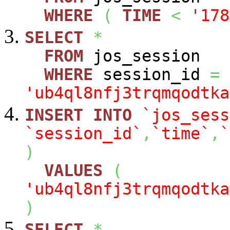
WHERE
(
TIME
<
'178
SELECT
*
FROM
jos_session
WHERE
session_id
=
'ub4ql8nfj3trqmqodtka
INSERT
INTO
`jos_sess
`session_id`
,
`time`
,
`
)
VALUES
(
'ub4ql8nfj3trqmqodtka
)
SELECT
*