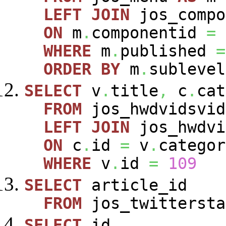
LEFT
JOIN
jos_comp
ON
m
.
componentid
=
WHERE
m
.
published
=
ORDER
BY
m
.
sublevel
SELECT
v
.
title
,
c
.
cat
FROM
jos_hwdvidsvi
LEFT
JOIN
jos_hwdvi
ON
c
.
id
=
v
.
categor
WHERE
v
.
id
=
109
SELECT
article_id
FROM
jos_twittersta
SELECT
id