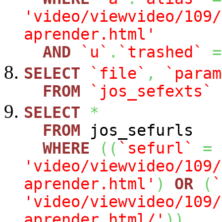
'video/viewvideo/109/
aprender.html'
AND
`u`
.
`trashed`
=
SELECT
`file`
,
`param
FROM
`jos_sefexts`
SELECT
*
FROM
jos_sefurls
WHERE
(
(
`sefurl`
=
'video/viewvideo/109/
aprender.html'
)
OR
(
`
'video/viewvideo/109/
aprender.html/'
)
)