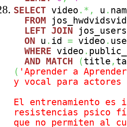
SELECT
video
.*,
u
.
nam
FROM
jos_hwdvidsvi
LEFT
JOIN
jos_user
ON
u
.
id
=
video
.
use
WHERE
video
.
public
AND
MATCH
(
title
,
ta
(
'Aprender a Aprender
y vocal para actores 
El entrenamiento es i
resistencias psico fí
que no permiten al cu