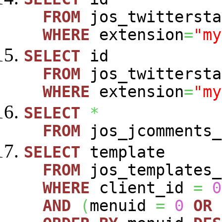
FROM
jos_twittersta
WHERE
extension
=
"my
SELECT
id
FROM
jos_twittersta
WHERE
extension
=
"my
SELECT
*
FROM
jos_jcomments_
SELECT
template
FROM
jos_templates_
WHERE
client_id
=
0
AND
(
menuid
=
0
OR