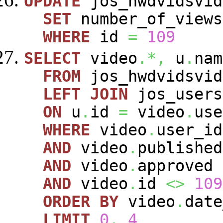
UPDATE
jos_hwdvidsvid
SET
number_of_view
WHERE
id
=
109
SELECT
video
.*,
u
.
nam
FROM
jos_hwdvidsvi
LEFT
JOIN
jos_user
ON
u
.
id
=
video
.
use
WHERE
video
.
user_i
AND
video
.
publishe
AND
video
.
approved
AND
video
.
id
<>
109
ORDER
BY
video
.
dat
LIMIT
0
,
4