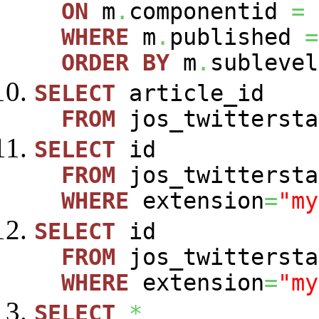
ON
m
.
componentid
=
WHERE
m
.
published
=
ORDER
BY
m
.
sublevel
SELECT
article_id
FROM
jos_twittersta
SELECT
id
FROM
jos_twittersta
WHERE
extension
=
"my
SELECT
id
FROM
jos_twittersta
WHERE
extension
=
"my
SELECT
*