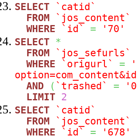
SELECT
`catid`
FROM
`jos_content`
WHERE
`id`
=
'70'
SELECT
*
FROM
`jos_sefurls`
WHERE
`origurl`
=
'
option=com_content&id
AND
(
`trashed`
=
'0
LIMIT
2
SELECT
`catid`
FROM
`jos_content`
WHERE
`id`
=
'678'