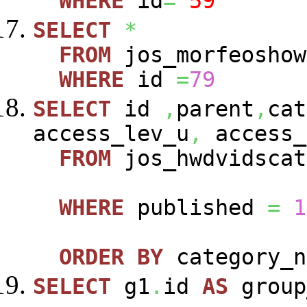
WHERE
id
=
'59'
SELECT
*
FROM
jos_morfeoshow
WHERE
id
=
79
SELECT
id
,
parent
,
cat
access_lev_u
,
access_
FROM
jos_hwdvidscat
WHERE
published
=
1
ORDER
BY
category_n
SELECT
g1
.
id
AS
group