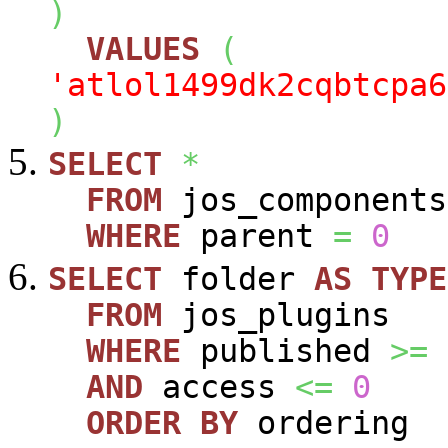
)
VALUES
(
'atlol1499dk2cqbtcpa6
)
SELECT
*
FROM
jos_components
WHERE
parent
=
0
SELECT
folder
AS
TYPE
FROM
jos_plugins
WHERE
published
>=
AND
access
<=
0
ORDER
BY
ordering