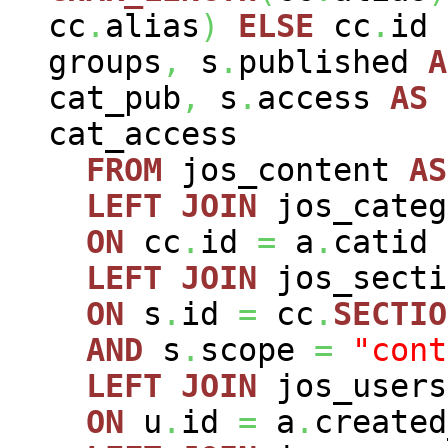
cc
.
alias
)
ELSE
cc
.
id
groups
,
s
.
published
A
cat_pub
,
s
.
access
AS
cat_access
FROM
jos_content
AS
LEFT
JOIN
jos_cate
ON
cc
.
id
=
a
.
catid
LEFT
JOIN
jos_sect
ON
s
.
id
=
cc
.
SECTIO
AND
s
.
scope
=
"cont
LEFT
JOIN
jos_user
ON
u
.
id
=
a
.
created