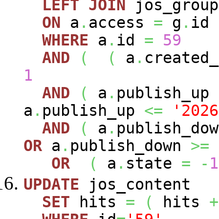
LEFT
JOIN
jos_grou
ON
a
.
access
=
g
.
id
WHERE
a
.
id
=
59
AND
(
(
a
.
created
1
AND
(
a
.
publish_up
a
.
publish_up
<=
'2026
AND
(
a
.
publish_do
OR
a
.
publish_down
>=
OR
(
a
.
state
=
-
1
UPDATE
jos_content
SET
hits
=
(
hits
+