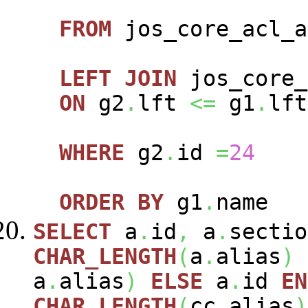
FROM
jos_core_acl_a
LEFT
JOIN
jos_core_
ON
g2
.
lft
<=
g1
.
lft
WHERE
g2
.
id
=
24
ORDER
BY
g1
.
name
SELECT
a
.
id
,
a
.
sectio
CHAR_LENGTH
(
a
.
alias
)
a
.
alias
)
ELSE
a
.
id
EN
CHAR_LENGTH
(
cc
.
alias
)