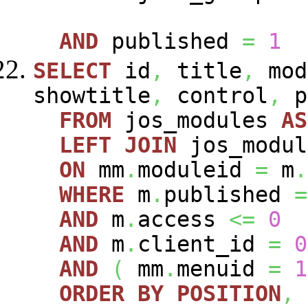
AND
published
=
1
SELECT
id
,
title
,
mod
showtitle
,
control
,
p
FROM
jos_modules
AS
LEFT
JOIN
jos_modu
ON
mm
.
moduleid
=
m
.
WHERE
m
.
published
=
AND
m
.
access
<=
0
AND
m
.
client_id
=
0
AND
(
mm
.
menuid
=
1
ORDER
BY
POSITION
,