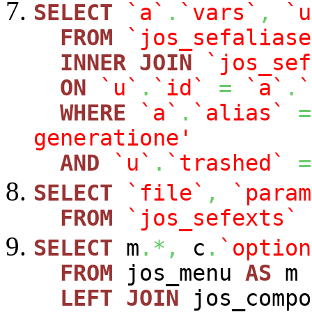
SELECT
`a`
.
`vars`
,
`u
FROM
`jos_sefaliase
INNER
JOIN
`jos_sef
ON
`u`
.
`id`
=
`a`
.
`
WHERE
`a`
.
`alias`
=
generatione'
AND
`u`
.
`trashed`
=
SELECT
`file`
,
`param
FROM
`jos_sefexts`
SELECT
m
.*,
c
.
`option
FROM
jos_menu
AS
m
LEFT
JOIN
jos_comp