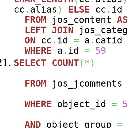
cc
.
alias
)
ELSE
cc
.
id
FROM
jos_content
AS
LEFT
JOIN
jos_cate
ON
cc
.
id
=
a
.
catid
WHERE
a
.
id
=
59
SELECT
COUNT
(
*
)
FROM
jos_jcomments
WHERE
object_id
=
5
AND
object_group
=