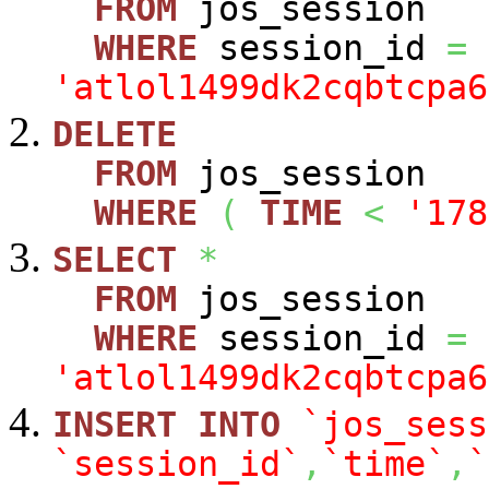
FROM
jos_session
WHERE
session_id
=
'atlol1499dk2cqbtcpa6
DELETE
FROM
jos_session
WHERE
(
TIME
<
'178
SELECT
*
FROM
jos_session
WHERE
session_id
=
'atlol1499dk2cqbtcpa6
INSERT
INTO
`jos_sess
`session_id`
,
`time`
,
`