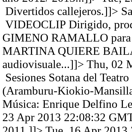
Divertidos callejeros.]]>
Sa
VIDEOCLIP Dirigido, pro
GIMENO RAMALLO para el 
MARTINA QUIERE BAILAR. 
audiovisuale...]]>
Thu, 02 
Sesiones Sotana del Teatro 
(Aramburu-Kiokio-Mansilla)
Música: Enrique Delfino Let
23 Apr 2013 22:08:32 GM
2011.]]>
Tue, 16 Apr 2013