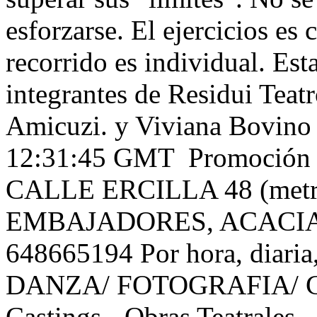
esforzarse. El ejercicios es
recorrido es individual. Est
integrantes de Residui Teatr
Amicuzi. y Viviana Bovino (
12:31:45 GMT
Promoción d
CALLE ERCILLA 48 (met
EMBAJADORES, ACACIAS) i
648665194 Por hora, diari
DANZA/ FOTOGRAFIA/ CIN
Castings - Obras Teatrales 