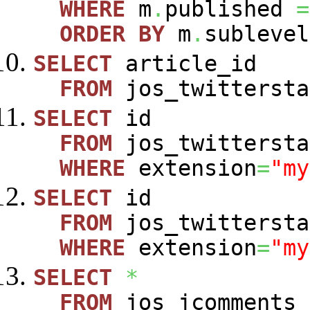
WHERE
m
.
published
=
ORDER
BY
m
.
sublevel
SELECT
article_id
FROM
jos_twittersta
SELECT
id
FROM
jos_twittersta
WHERE
extension
=
"my
SELECT
id
FROM
jos_twittersta
WHERE
extension
=
"my
SELECT
*
FROM
jos_jcomments_