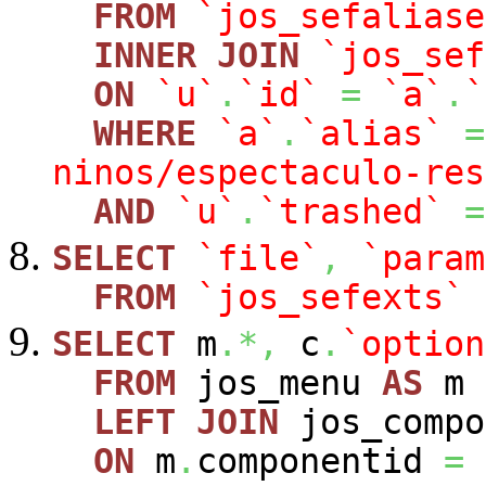
FROM
`jos_sefaliase
INNER
JOIN
`jos_sef
ON
`u`
.
`id`
=
`a`
.
`
WHERE
`a`
.
`alias`
=
ninos/espectaculo-res
AND
`u`
.
`trashed`
=
SELECT
`file`
,
`param
FROM
`jos_sefexts`
SELECT
m
.*,
c
.
`option
FROM
jos_menu
AS
m
LEFT
JOIN
jos_comp
ON
m
.
componentid
=