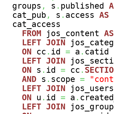
groups
,
s
.
published
A
cat_pub
,
s
.
access
AS
cat_access
FROM
jos_content
AS
LEFT
JOIN
jos_cate
ON
cc
.
id
=
a
.
catid
LEFT
JOIN
jos_sect
ON
s
.
id
=
cc
.
SECTIO
AND
s
.
scope
=
"cont
LEFT
JOIN
jos_user
ON
u
.
id
=
a
.
created
LEFT
JOIN
jos_grou