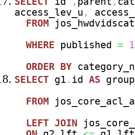
SELECT
id
,
parent
,
cat
access_lev_u
,
access_
FROM
jos_hwdvidscat
WHERE
published
=
1
ORDER
BY
category_n
SELECT
g1
.
id
AS
group
FROM
jos_core_acl_a
LEFT
JOIN
jos_core_
ON
g2
.
lft
<=
g1
.
lft