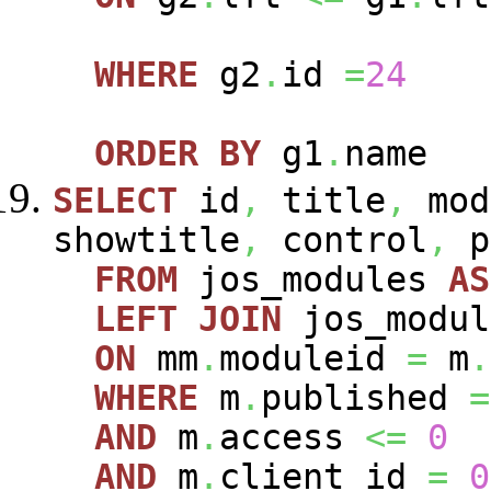
WHERE
g2
.
id
=
24
ORDER
BY
g1
.
name
SELECT
id
,
title
,
mod
showtitle
,
control
,
p
FROM
jos_modules
AS
LEFT
JOIN
jos_modu
ON
mm
.
moduleid
=
m
.
WHERE
m
.
published
=
AND
m
.
access
<=
0
AND
m
.
client_id
=
0