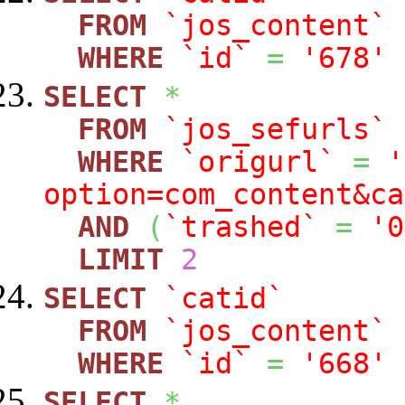
FROM
`jos_content`
WHERE
`id`
=
'678'
SELECT
*
FROM
`jos_sefurls`
WHERE
`origurl`
=
'
option=com_content&ca
AND
(
`trashed`
=
'0
LIMIT
2
SELECT
`catid`
FROM
`jos_content`
WHERE
`id`
=
'668'
SELECT
*