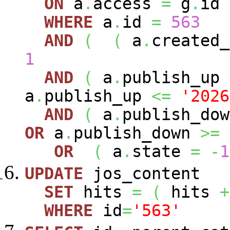
ON
a
.
access
=
g
.
id
WHERE
a
.
id
=
563
AND
(
(
a
.
created
1
AND
(
a
.
publish_up
a
.
publish_up
<=
'2026
AND
(
a
.
publish_do
OR
a
.
publish_down
>=
OR
(
a
.
state
=
-
1
UPDATE
jos_content
SET
hits
=
(
hits
+
WHERE
id
=
'563'