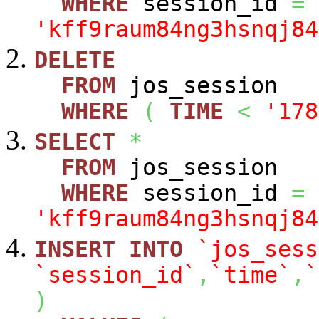
WHERE
session_id
=
'kff9raum84ng3hsnqj84
DELETE
FROM
jos_session
WHERE
(
TIME
<
'178
SELECT
*
FROM
jos_session
WHERE
session_id
=
'kff9raum84ng3hsnqj84
INSERT
INTO
`jos_sess
`session_id`
,
`time`
,
`
)