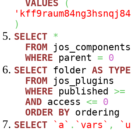
VALUES
(
'kff9raum84ng3hsnqj84
)
SELECT
*
FROM
jos_components
WHERE
parent
=
0
SELECT
folder
AS
TYPE
FROM
jos_plugins
WHERE
published
>=
AND
access
<=
0
ORDER
BY
ordering
SELECT
`a`
.
`vars`
,
`u