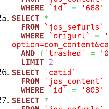
WHERE
`id`
=
'668'
SELECT
*
FROM
`jos_sefurls`
WHERE
`origurl`
=
'
option=com_content&ca
AND
(
`trashed`
=
'0
LIMIT
2
SELECT
`catid`
FROM
`jos_content`
WHERE
`id`
=
'803'
SELECT
*