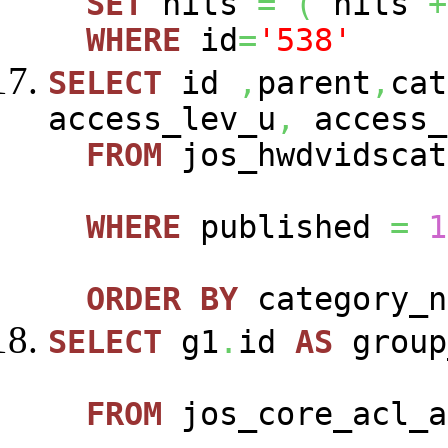
SET
hits
=
(
hits
+
WHERE
id
=
'538'
SELECT
id
,
parent
,
cat
access_lev_u
,
access_
FROM
jos_hwdvidscat
WHERE
published
=
1
ORDER
BY
category_n
SELECT
g1
.
id
AS
group
FROM
jos_core_acl_a