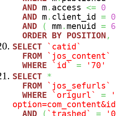
AND
m
.
access
<=
0
AND
m
.
client_id
=
0
AND
(
mm
.
menuid
=
6
ORDER
BY
POSITION
,
SELECT
`catid`
FROM
`jos_content`
WHERE
`id`
=
'70'
SELECT
*
FROM
`jos_sefurls`
WHERE
`origurl`
=
'
option=com_content&id
AND
(
`trashed`
=
'0