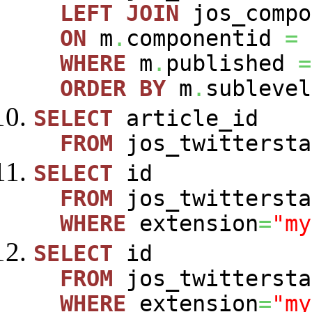
LEFT
JOIN
jos_comp
ON
m
.
componentid
=
WHERE
m
.
published
=
ORDER
BY
m
.
sublevel
SELECT
article_id
FROM
jos_twittersta
SELECT
id
FROM
jos_twittersta
WHERE
extension
=
"my
SELECT
id
FROM
jos_twittersta
WHERE
extension
=
"my