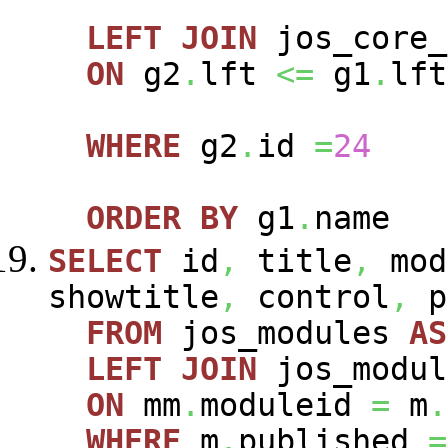
LEFT
JOIN
jos_core_
ON
g2
.
lft
<=
g1
.
lft
WHERE
g2
.
id
=
24
ORDER
BY
g1
.
name
SELECT
id
,
title
,
mod
showtitle
,
control
,
p
FROM
jos_modules
AS
LEFT
JOIN
jos_modu
ON
mm
.
moduleid
=
m
.
WHERE
m
.
published
=