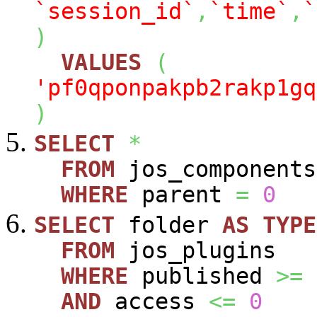
`session_id`
,
`time`
,
`
)
VALUES
(
'pf0qponpakpb2rakp1gq
)
SELECT
*
FROM
jos_components
WHERE
parent
=
0
SELECT
folder
AS
TYPE
FROM
jos_plugins
WHERE
published
>=
AND
access
<=
0