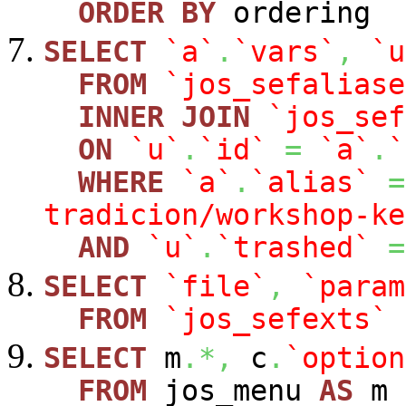
ORDER
BY
ordering
SELECT
`a`
.
`vars`
,
`u
FROM
`jos_sefaliase
INNER
JOIN
`jos_sef
ON
`u`
.
`id`
=
`a`
.
`
WHERE
`a`
.
`alias`
=
tradicion/workshop-ke
AND
`u`
.
`trashed`
=
SELECT
`file`
,
`param
FROM
`jos_sefexts`
SELECT
m
.*,
c
.
`option
FROM
jos_menu
AS
m