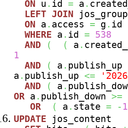
ON
u
.
id
=
a
.
created
LEFT
JOIN
jos_grou
ON
a
.
access
=
g
.
id
WHERE
a
.
id
=
538
AND
(
(
a
.
created
1
AND
(
a
.
publish_up
a
.
publish_up
<=
'2026
AND
(
a
.
publish_do
OR
a
.
publish_down
>=
OR
(
a
.
state
=
-
1
UPDATE
jos_content