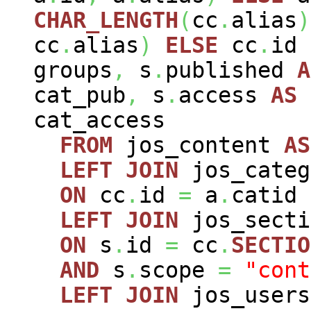
CHAR_LENGTH
(
cc
.
alias
)
cc
.
alias
)
ELSE
cc
.
id
groups
,
s
.
published
A
cat_pub
,
s
.
access
AS
cat_access
FROM
jos_content
AS
LEFT
JOIN
jos_cate
ON
cc
.
id
=
a
.
catid
LEFT
JOIN
jos_sect
ON
s
.
id
=
cc
.
SECTIO
AND
s
.
scope
=
"cont
LEFT
JOIN
jos_user