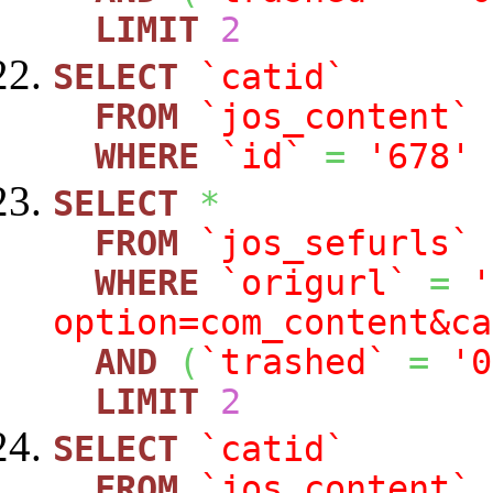
LIMIT
2
SELECT
`catid`
FROM
`jos_content`
WHERE
`id`
=
'678'
SELECT
*
FROM
`jos_sefurls`
WHERE
`origurl`
=
'
option=com_content&ca
AND
(
`trashed`
=
'0
LIMIT
2
SELECT
`catid`
FROM
`jos_content`