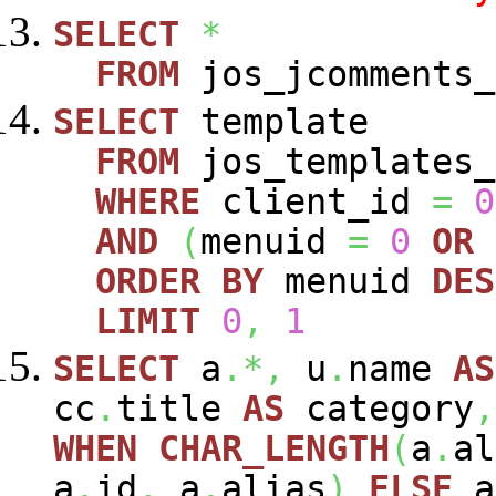
SELECT
*
FROM
jos_jcomments_
SELECT
template
FROM
jos_templates_
WHERE
client_id
=
0
AND
(
menuid
=
0
OR
ORDER
BY
menuid
DES
LIMIT
0
,
1
SELECT
a
.*,
u
.
name
AS
cc
.
title
AS
category
,
WHEN
CHAR_LENGTH
(
a
.
al
a
.
id
,
a
.
alias
)
ELSE
a