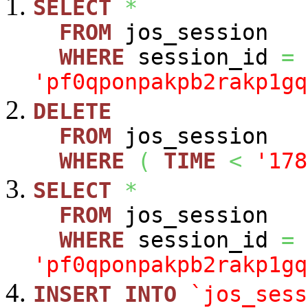
SELECT
*
FROM
jos_session
WHERE
session_id
=
'pf0qponpakpb2rakp1gq
DELETE
FROM
jos_session
WHERE
(
TIME
<
'178
SELECT
*
FROM
jos_session
WHERE
session_id
=
'pf0qponpakpb2rakp1gq
INSERT
INTO
`jos_sess