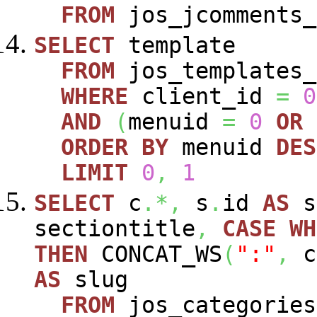
FROM
jos_jcomments_
SELECT
template
FROM
jos_templates_
WHERE
client_id
=
0
AND
(
menuid
=
0
OR
ORDER
BY
menuid
DES
LIMIT
0
,
1
SELECT
c
.*,
s
.
id
AS
s
sectiontitle
,
CASE
WH
THEN
CONCAT_WS
(
":"
,
c
AS
slug
FROM
jos_categorie