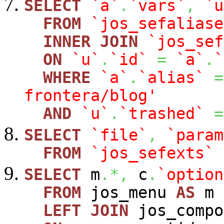
SELECT
`a`
.
`vars`
,
`u
FROM
`jos_sefaliase
INNER
JOIN
`jos_sef
ON
`u`
.
`id`
=
`a`
.
`
WHERE
`a`
.
`alias`
=
frontera/blog'
AND
`u`
.
`trashed`
=
SELECT
`file`
,
`param
FROM
`jos_sefexts`
SELECT
m
.*,
c
.
`option
FROM
jos_menu
AS
m
LEFT
JOIN
jos_comp