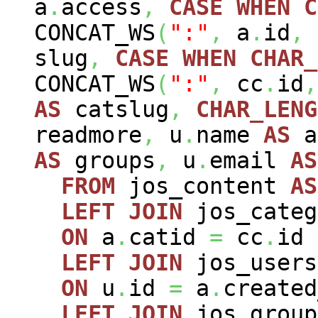
a
.
access
,
CASE
WHEN
C
CONCAT_WS
(
":"
,
a
.
id
,
slug
,
CASE
WHEN
CHAR_
CONCAT_WS
(
":"
,
cc
.
id
,
AS
catslug
,
CHAR_LENG
readmore
,
u
.
name
AS
a
AS
groups
,
u
.
email
AS
FROM
jos_content
AS
LEFT
JOIN
jos_cate
ON
a
.
catid
=
cc
.
id
LEFT
JOIN
jos_user
ON
u
.
id
=
a
.
created
LEFT
JOIN
jos_grou