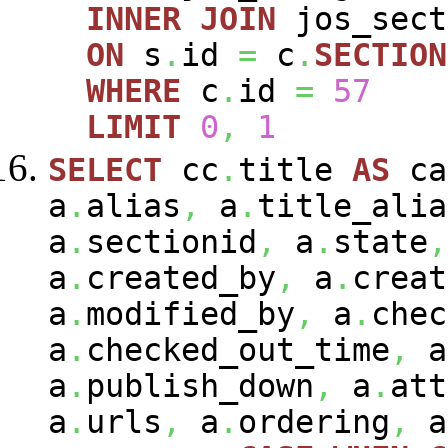
INNER
JOIN
jos_sec
ON
s
.
id
=
c
.
SECTION
WHERE
c
.
id
=
57
LIMIT
0
,
1
SELECT
cc
.
title
AS
ca
a
.
alias
,
a
.
title_alia
a
.
sectionid
,
a
.
state
,
a
.
created_by
,
a
.
creat
a
.
modified_by
,
a
.
chec
a
.
checked_out_time
,
a
a
.
publish_down
,
a
.
att
a
.
urls
,
a
.
ordering
,
a