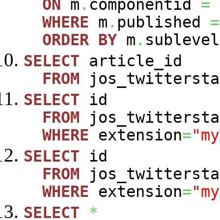
ON
m
.
componentid
=
WHERE
m
.
published
=
ORDER
BY
m
.
sublevel
SELECT
article_id
FROM
jos_twittersta
SELECT
id
FROM
jos_twittersta
WHERE
extension
=
"my
SELECT
id
FROM
jos_twittersta
WHERE
extension
=
"my
SELECT
*