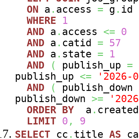
ON
a
.
access
=
g
.
id
WHERE
1
AND
a
.
access
<=
0
AND
a
.
catid
=
57
AND
a
.
state
=
1
AND
(
publish_up
=
publish_up
<=
'2026-0
AND
(
publish_down
publish_down
>=
'2026
ORDER
BY
a
.
create
LIMIT
0
,
9
SELECT
cc
.
title
AS
ca