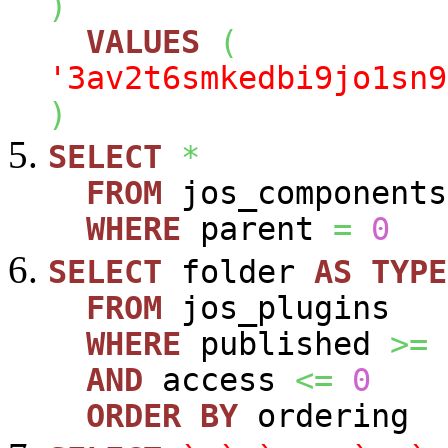
)
VALUES
(
'3av2t6smkedbi9jo1sn9
)
SELECT
*
FROM
jos_components
WHERE
parent
=
0
SELECT
folder
AS
TYPE
FROM
jos_plugins
WHERE
published
>=
AND
access
<=
0
ORDER
BY
ordering