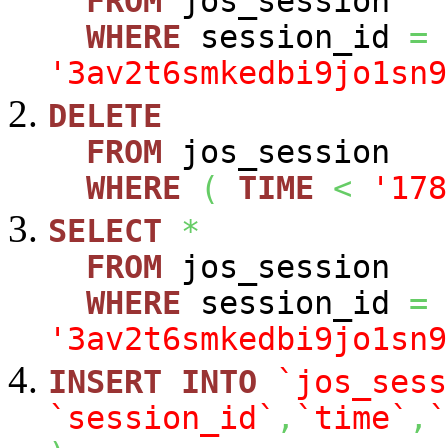
FROM
jos_session
WHERE
session_id
=
'3av2t6smkedbi9jo1sn9
DELETE
FROM
jos_session
WHERE
(
TIME
<
'178
SELECT
*
FROM
jos_session
WHERE
session_id
=
'3av2t6smkedbi9jo1sn9
INSERT
INTO
`jos_sess
`session_id`
,
`time`
,
`