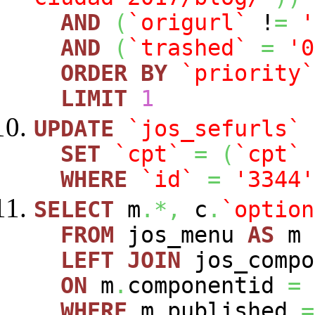
AND
(
`origurl`
!
=
'
AND
(
`trashed`
=
'0
ORDER
BY
`priority`
LIMIT
1
UPDATE
`jos_sefurls`
SET
`cpt`
=
(
`cpt`
WHERE
`id`
=
'3344'
SELECT
m
.*,
c
.
`option
FROM
jos_menu
AS
m
LEFT
JOIN
jos_comp
ON
m
.
componentid
=
WHERE
m
.
published
=