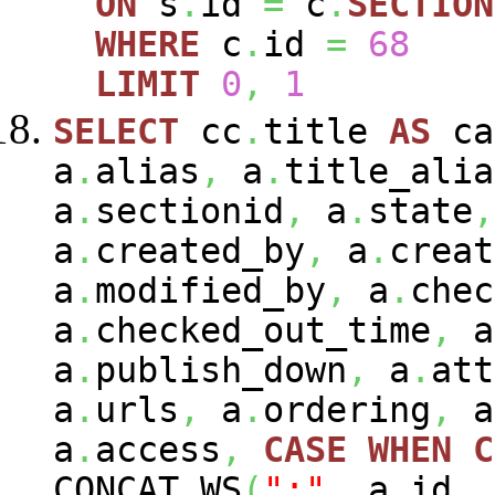
ON
s
.
id
=
c
.
SECTION
WHERE
c
.
id
=
68
LIMIT
0
,
1
SELECT
cc
.
title
AS
ca
a
.
alias
,
a
.
title_alia
a
.
sectionid
,
a
.
state
,
a
.
created_by
,
a
.
creat
a
.
modified_by
,
a
.
chec
a
.
checked_out_time
,
a
a
.
publish_down
,
a
.
att
a
.
urls
,
a
.
ordering
,
a
a
.
access
,
CASE
WHEN
C
CONCAT_WS
(
":"
,
a
.
id
,