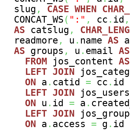
slug
,
CASE
WHEN
CHAR_
CONCAT_WS
(
":"
,
cc
.
id
,
AS
catslug
,
CHAR_LENG
readmore
,
u
.
name
AS
a
AS
groups
,
u
.
email
AS
FROM
jos_content
AS
LEFT
JOIN
jos_cate
ON
a
.
catid
=
cc
.
id
LEFT
JOIN
jos_user
ON
u
.
id
=
a
.
created
LEFT
JOIN
jos_grou
ON
a
.
access
=
g
.
id