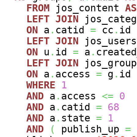
FROM
jos_content
AS
LEFT
JOIN
jos_cate
ON
a
.
catid
=
cc
.
id
LEFT
JOIN
jos_user
ON
u
.
id
=
a
.
created
LEFT
JOIN
jos_grou
ON
a
.
access
=
g
.
id
WHERE
1
AND
a
.
access
<=
0
AND
a
.
catid
=
68
AND
a
.
state
=
1
AND
(
publish_up
=