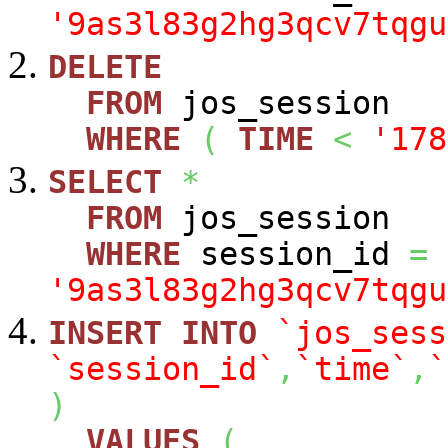
'9as3l83g2hg3qcv7tqgu
DELETE
FROM
jos_session
WHERE
(
TIME
<
'178
SELECT
*
FROM
jos_session
WHERE
session_id
=
'9as3l83g2hg3qcv7tqgu
INSERT
INTO
`jos_sess
`session_id`
,
`time`
,
`
)
VALUES
(