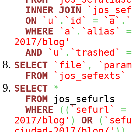
INNER
JOIN
`jos_sef
ON
`u`
.
`id`
=
`a`
.
`
WHERE
`a`
.
`alias`
=
2017/blog'
AND
`u`
.
`trashed`
=
SELECT
`file`
,
`param
FROM
`jos_sefexts`
SELECT
*
FROM
jos_sefurls
WHERE
(
(
`sefurl`
=
2017/blog'
)
OR
(
`sefu
ciudad-2017/blog/'
)
)