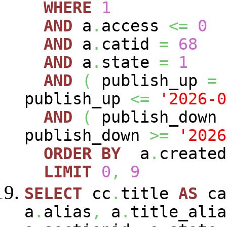
WHERE
1
AND
a
.
access
<=
0
AND
a
.
catid
=
68
AND
a
.
state
=
1
AND
(
publish_up
=
publish_up
<=
'2026-0
AND
(
publish_down
publish_down
>=
'2026
ORDER
BY
a
.
create
LIMIT
0
,
9
SELECT
cc
.
title
AS
ca
a
.
alias
,
a
.
title_alia