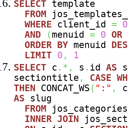
SELECT
template
FROM
jos_templates_
WHERE
client_id
=
0
AND
(
menuid
=
0
OR
ORDER
BY
menuid
DES
LIMIT
0
,
1
SELECT
c
.*,
s
.
id
AS
s
sectiontitle
,
CASE
WH
THEN
CONCAT_WS
(
":"
,
c
AS
slug
FROM
jos_categorie
INNER
JOIN
jos_sec