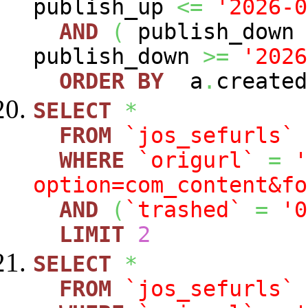
publish_up
<=
'2026-0
AND
(
publish_down
publish_down
>=
'2026
ORDER
BY
a
.
create
SELECT
*
FROM
`jos_sefurls`
WHERE
`origurl`
=
'
option=com_content&fo
AND
(
`trashed`
=
'0
LIMIT
2
SELECT
*
FROM
`jos_sefurls`