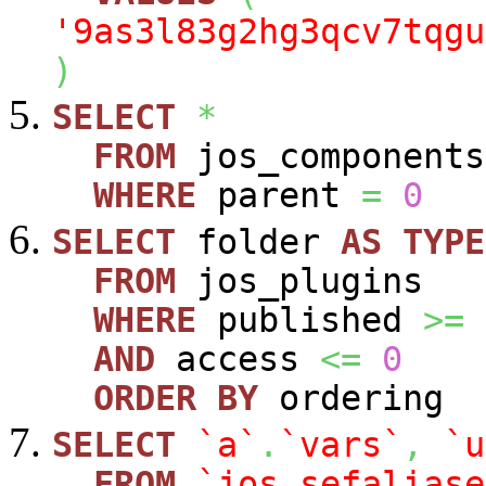
'9as3l83g2hg3qcv7tqgu
)
SELECT
*
FROM
jos_components
WHERE
parent
=
0
SELECT
folder
AS
TYPE
FROM
jos_plugins
WHERE
published
>=
AND
access
<=
0
ORDER
BY
ordering
SELECT
`a`
.
`vars`
,
`u
FROM
`jos_sefaliase