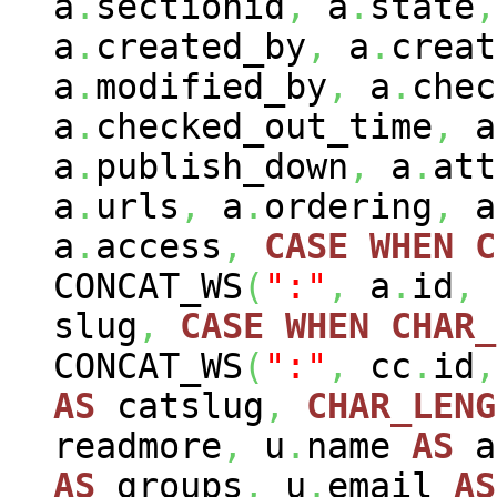
a
.
sectionid
,
a
.
state
,
a
.
created_by
,
a
.
creat
a
.
modified_by
,
a
.
chec
a
.
checked_out_time
,
a
a
.
publish_down
,
a
.
att
a
.
urls
,
a
.
ordering
,
a
a
.
access
,
CASE
WHEN
C
CONCAT_WS
(
":"
,
a
.
id
,
slug
,
CASE
WHEN
CHAR_
CONCAT_WS
(
":"
,
cc
.
id
,
AS
catslug
,
CHAR_LENG
readmore
,
u
.
name
AS
a
AS
groups
,
u
.
email
AS