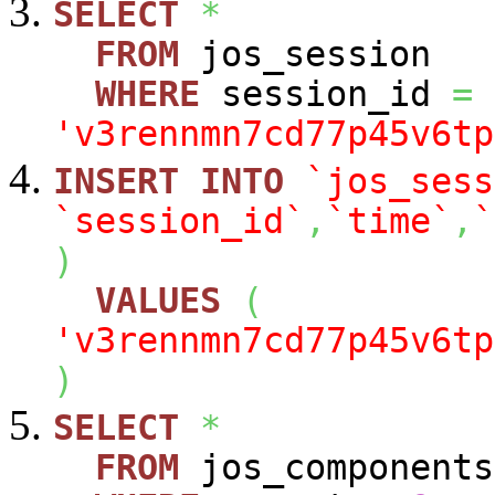
SELECT
*
FROM
jos_session
WHERE
session_id
=
'v3rennmn7cd77p45v6tp
INSERT
INTO
`jos_sess
`session_id`
,
`time`
,
`
)
VALUES
(
'v3rennmn7cd77p45v6tp
)
SELECT
*
FROM
jos_components