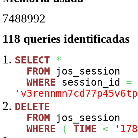
7488992
118 queries identificadas
SELECT
*
FROM
jos_session
WHERE
session_id
=
'v3rennmn7cd77p45v6tp
DELETE
FROM
jos_session
WHERE
(
TIME
<
'178