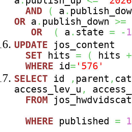
a
.
publish_up
<=
'2026
AND
(
a
.
publish_do
OR
a
.
publish_down
>=
OR
(
a
.
state
=
-
1
UPDATE
jos_content
SET
hits
=
(
hits
+
WHERE
id
=
'576'
SELECT
id
,
parent
,
cat
access_lev_u
,
access_
FROM
jos_hwdvidscat
WHERE
published
=
1