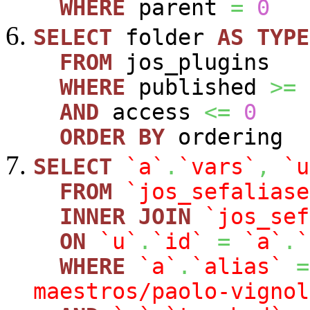
WHERE
parent
=
0
SELECT
folder
AS
TYPE
FROM
jos_plugins
WHERE
published
>=
AND
access
<=
0
ORDER
BY
ordering
SELECT
`a`
.
`vars`
,
`u
FROM
`jos_sefaliase
INNER
JOIN
`jos_sef
ON
`u`
.
`id`
=
`a`
.
`
WHERE
`a`
.
`alias`
=
maestros/paolo-vignol