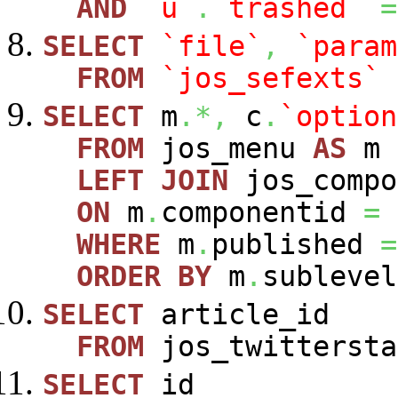
AND
`u`
.
`trashed`
=
SELECT
`file`
,
`param
FROM
`jos_sefexts`
SELECT
m
.*,
c
.
`option
FROM
jos_menu
AS
m
LEFT
JOIN
jos_comp
ON
m
.
componentid
=
WHERE
m
.
published
=
ORDER
BY
m
.
sublevel
SELECT
article_id
FROM
jos_twittersta
SELECT
id