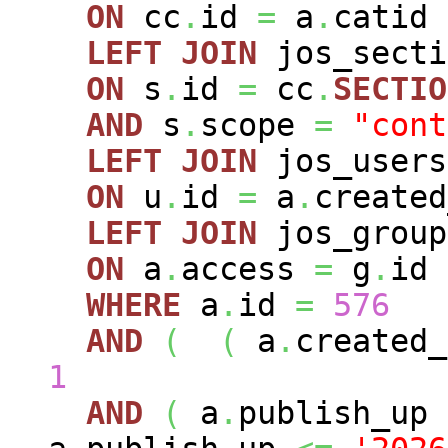
ON
cc
.
id
=
a
.
catid
LEFT
JOIN
jos_sect
ON
s
.
id
=
cc
.
SECTIO
AND
s
.
scope
=
"cont
LEFT
JOIN
jos_user
ON
u
.
id
=
a
.
created
LEFT
JOIN
jos_grou
ON
a
.
access
=
g
.
id
WHERE
a
.
id
=
576
AND
(
(
a
.
created
1
AND
(
a
.
publish_up