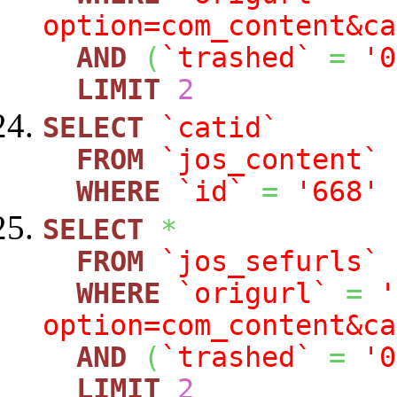
option=com_content&ca
AND
(
`trashed`
=
'0
LIMIT
2
SELECT
`catid`
FROM
`jos_content`
WHERE
`id`
=
'668'
SELECT
*
FROM
`jos_sefurls`
WHERE
`origurl`
=
'
option=com_content&ca
AND
(
`trashed`
=
'0
LIMIT
2