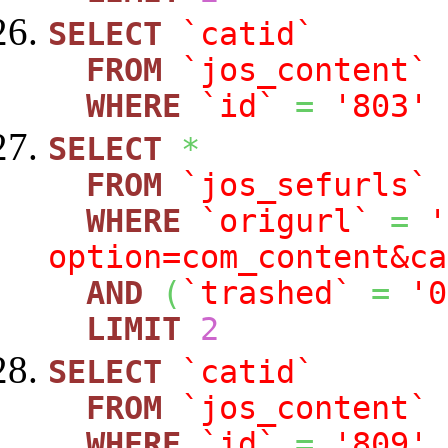
SELECT
`catid`
FROM
`jos_content`
WHERE
`id`
=
'803'
SELECT
*
FROM
`jos_sefurls`
WHERE
`origurl`
=
'
option=com_content&ca
AND
(
`trashed`
=
'0
LIMIT
2
SELECT
`catid`
FROM
`jos_content`
WHERE
`id`
=
'809'