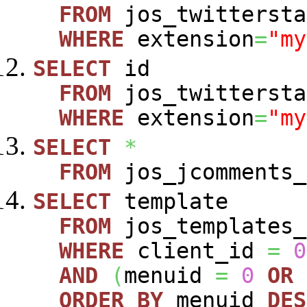
FROM
jos_twittersta
WHERE
extension
=
"my
SELECT
id
FROM
jos_twittersta
WHERE
extension
=
"my
SELECT
*
FROM
jos_jcomments_
SELECT
template
FROM
jos_templates_
WHERE
client_id
=
0
AND
(
menuid
=
0
OR
ORDER
BY
menuid
DES