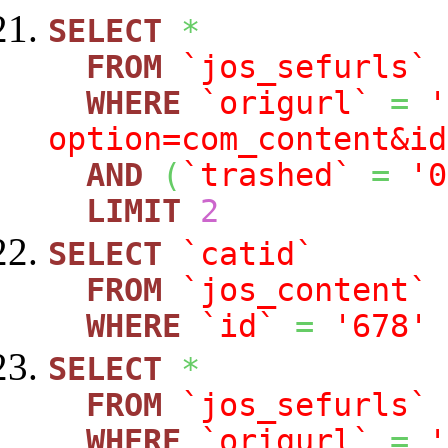
SELECT
*
FROM
`jos_sefurls`
WHERE
`origurl`
=
'
option=com_content&id
AND
(
`trashed`
=
'0
LIMIT
2
SELECT
`catid`
FROM
`jos_content`
WHERE
`id`
=
'678'
SELECT
*
FROM
`jos_sefurls`
WHERE
`origurl`
=
'