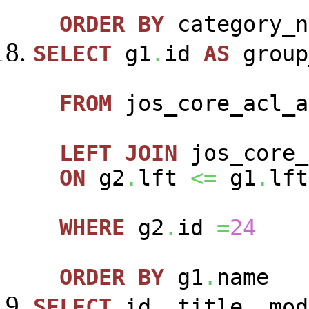
ORDER
BY
category_n
SELECT
g1
.
id
AS
group
FROM
jos_core_acl_a
LEFT
JOIN
jos_core_
ON
g2
.
lft
<=
g1
.
lft
WHERE
g2
.
id
=
24
ORDER
BY
g1
.
name
SELECT
id
,
title
,
mod