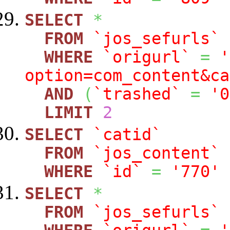
SELECT
*
FROM
`jos_sefurls`
WHERE
`origurl`
=
'
option=com_content&ca
AND
(
`trashed`
=
'0
LIMIT
2
SELECT
`catid`
FROM
`jos_content`
WHERE
`id`
=
'770'
SELECT
*
FROM
`jos_sefurls`