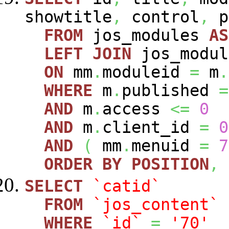
showtitle
,
control
,
p
FROM
jos_modules
AS
LEFT
JOIN
jos_modu
ON
mm
.
moduleid
=
m
.
WHERE
m
.
published
=
AND
m
.
access
<=
0
AND
m
.
client_id
=
0
AND
(
mm
.
menuid
=
7
ORDER
BY
POSITION
,
SELECT
`catid`
FROM
`jos_content`
WHERE
`id`
=
'70'