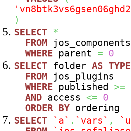
'vn8btk3vs6gsen06ghd2
)
SELECT
*
FROM
jos_components
WHERE
parent
=
0
SELECT
folder
AS
TYPE
FROM
jos_plugins
WHERE
published
>=
AND
access
<=
0
ORDER
BY
ordering
SELECT
`a`
.
`vars`
,
`u
FROM
`jos_sefaliase