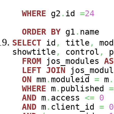
WHERE
g2
.
id
=
24
ORDER
BY
g1
.
name
SELECT
id
,
title
,
mod
showtitle
,
control
,
p
FROM
jos_modules
AS
LEFT
JOIN
jos_modu
ON
mm
.
moduleid
=
m
.
WHERE
m
.
published
=
AND
m
.
access
<=
0
AND
m
.
client_id
=
0