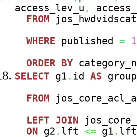
access_lev_u
,
access_
FROM
jos_hwdvidscat
WHERE
published
=
1
ORDER
BY
category_n
SELECT
g1
.
id
AS
group
FROM
jos_core_acl_a
LEFT
JOIN
jos_core_
ON
g2
.
lft
<=
g1
.
lft