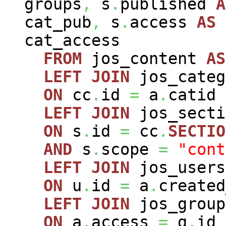
groups
,
s
.
published
A
cat_pub
,
s
.
access
AS
cat_access
FROM
jos_content
AS
LEFT
JOIN
jos_cate
ON
cc
.
id
=
a
.
catid
LEFT
JOIN
jos_sect
ON
s
.
id
=
cc
.
SECTIO
AND
s
.
scope
=
"cont
LEFT
JOIN
jos_user
ON
u
.
id
=
a
.
created
LEFT
JOIN
jos_grou
ON
a
.
access
=
g
.
id