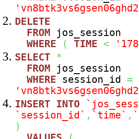
'vn8btk3vs6gsen06ghd2
DELETE
FROM
jos_session
WHERE
(
TIME
<
'178
SELECT
*
FROM
jos_session
WHERE
session_id
=
'vn8btk3vs6gsen06ghd2
INSERT
INTO
`jos_sess
`session_id`
,
`time`
,
`
)
VALUES
(