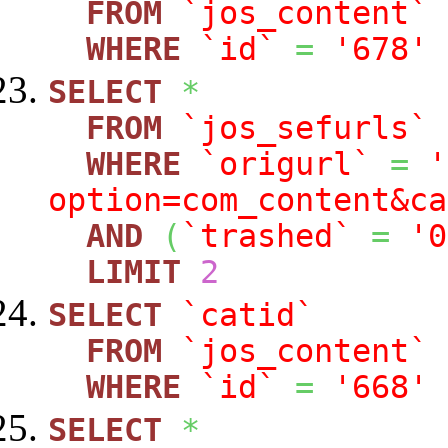
FROM
`jos_content`
WHERE
`id`
=
'678'
SELECT
*
FROM
`jos_sefurls`
WHERE
`origurl`
=
'
option=com_content&ca
AND
(
`trashed`
=
'0
LIMIT
2
SELECT
`catid`
FROM
`jos_content`
WHERE
`id`
=
'668'
SELECT
*