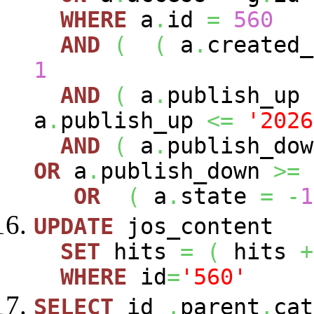
WHERE
a
.
id
=
560
AND
(
(
a
.
created
1
AND
(
a
.
publish_up
a
.
publish_up
<=
'2026
AND
(
a
.
publish_do
OR
a
.
publish_down
>=
OR
(
a
.
state
=
-
1
UPDATE
jos_content
SET
hits
=
(
hits
+
WHERE
id
=
'560'
SELECT
id
,
parent
,
cat