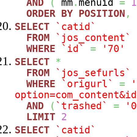
AND
(
mm
.
menuid
=
1
ORDER
BY
POSITION
,
SELECT
`catid`
FROM
`jos_content`
WHERE
`id`
=
'70'
SELECT
*
FROM
`jos_sefurls`
WHERE
`origurl`
=
'
option=com_content&id
AND
(
`trashed`
=
'0
LIMIT
2
SELECT
`catid`