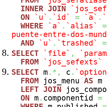
INNER
JOIN
`jos_sef
ON
`u`
.
`id`
=
`a`
.
`
WHERE
`a`
.
`alias`
=
puente-entre-dos-mund
AND
`u`
.
`trashed`
=
SELECT
`file`
,
`param
FROM
`jos_sefexts`
SELECT
m
.*,
c
.
`option
FROM
jos_menu
AS
m
LEFT
JOIN
jos_comp
ON
m
.
componentid
=
WHERE
m
.
published
=