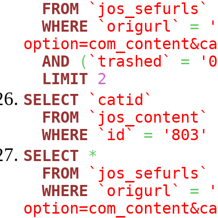
FROM
`jos_sefurls`
WHERE
`origurl`
=
'
option=com_content&ca
AND
(
`trashed`
=
'0
LIMIT
2
SELECT
`catid`
FROM
`jos_content`
WHERE
`id`
=
'803'
SELECT
*
FROM
`jos_sefurls`
WHERE
`origurl`
=
'
option=com_content&ca