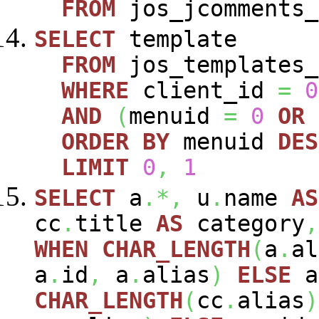
FROM
jos_jcomments_
SELECT
template
FROM
jos_templates_
WHERE
client_id
=
0
AND
(
menuid
=
0
OR
ORDER
BY
menuid
DES
LIMIT
0
,
1
SELECT
a
.*,
u
.
name
AS
cc
.
title
AS
category
,
WHEN
CHAR_LENGTH
(
a
.
al
a
.
id
,
a
.
alias
)
ELSE
a
CHAR_LENGTH
(
cc
.
alias
)