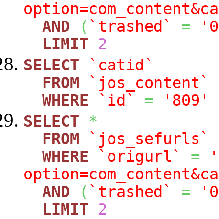
option=com_content&ca
AND
(
`trashed`
=
'0
LIMIT
2
SELECT
`catid`
FROM
`jos_content`
WHERE
`id`
=
'809'
SELECT
*
FROM
`jos_sefurls`
WHERE
`origurl`
=
'
option=com_content&ca
AND
(
`trashed`
=
'0
LIMIT
2