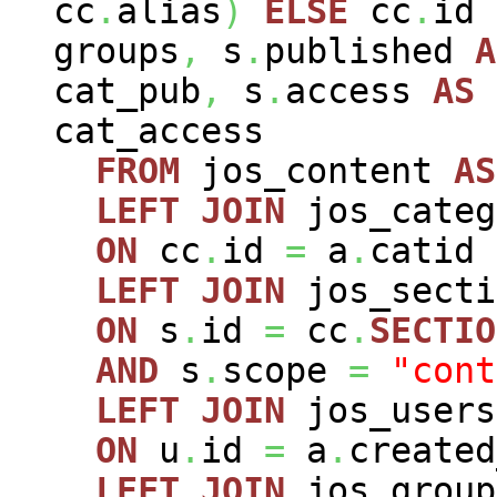
cc
.
alias
)
ELSE
cc
.
id
groups
,
s
.
published
A
cat_pub
,
s
.
access
AS
cat_access
FROM
jos_content
AS
LEFT
JOIN
jos_cate
ON
cc
.
id
=
a
.
catid
LEFT
JOIN
jos_sect
ON
s
.
id
=
cc
.
SECTIO
AND
s
.
scope
=
"cont
LEFT
JOIN
jos_user
ON
u
.
id
=
a
.
created
LEFT
JOIN
jos_grou