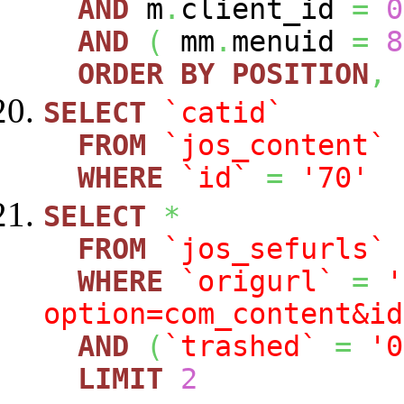
AND
m
.
client_id
=
0
AND
(
mm
.
menuid
=
8
ORDER
BY
POSITION
,
SELECT
`catid`
FROM
`jos_content`
WHERE
`id`
=
'70'
SELECT
*
FROM
`jos_sefurls`
WHERE
`origurl`
=
'
option=com_content&id
AND
(
`trashed`
=
'0
LIMIT
2