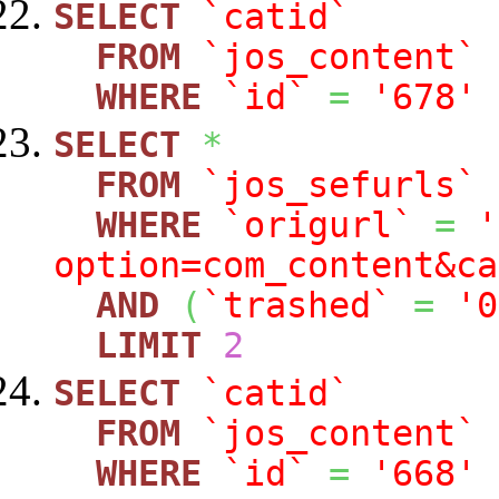
SELECT
`catid`
FROM
`jos_content`
WHERE
`id`
=
'678'
SELECT
*
FROM
`jos_sefurls`
WHERE
`origurl`
=
'
option=com_content&ca
AND
(
`trashed`
=
'0
LIMIT
2
SELECT
`catid`
FROM
`jos_content`
WHERE
`id`
=
'668'