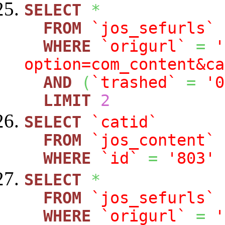
SELECT
*
FROM
`jos_sefurls`
WHERE
`origurl`
=
'
option=com_content&ca
AND
(
`trashed`
=
'0
LIMIT
2
SELECT
`catid`
FROM
`jos_content`
WHERE
`id`
=
'803'
SELECT
*
FROM
`jos_sefurls`
WHERE
`origurl`
=
'