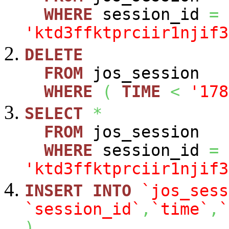
WHERE
session_id
=
'ktd3ffktprciir1njif3
DELETE
FROM
jos_session
WHERE
(
TIME
<
'178
SELECT
*
FROM
jos_session
WHERE
session_id
=
'ktd3ffktprciir1njif3
INSERT
INTO
`jos_sess
`session_id`
,
`time`
,
`
)