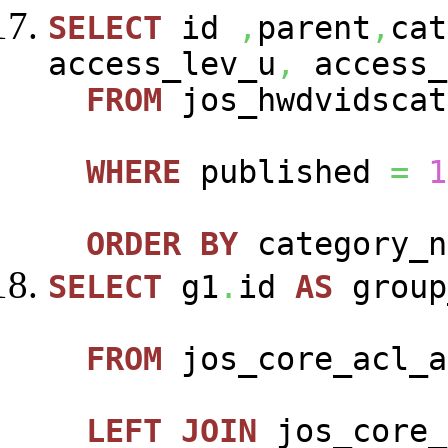
SELECT
id
,
parent
,
cat
access_lev_u
,
access_
FROM
jos_hwdvidscat
WHERE
published
=
1
ORDER
BY
category_n
SELECT
g1
.
id
AS
group
FROM
jos_core_acl_a
LEFT
JOIN
jos_core_