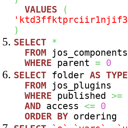
VALUES
(
'ktd3ffktprciir1njif3
)
SELECT
*
FROM
jos_components
WHERE
parent
=
0
SELECT
folder
AS
TYPE
FROM
jos_plugins
WHERE
published
>=
AND
access
<=
0
ORDER
BY
ordering