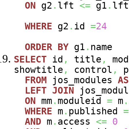
ON
g2
.
lft
<=
g1
.
lft
WHERE
g2
.
id
=
24
ORDER
BY
g1
.
name
SELECT
id
,
title
,
mod
showtitle
,
control
,
p
FROM
jos_modules
AS
LEFT
JOIN
jos_modu
ON
mm
.
moduleid
=
m
.
WHERE
m
.
published
=
AND
m
.
access
<=
0