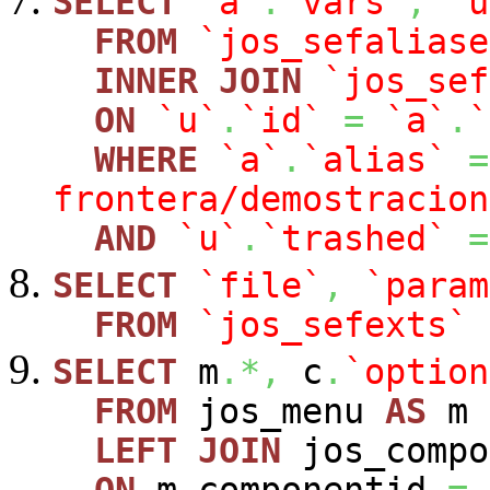
SELECT
`a`
.
`vars`
,
`u
FROM
`jos_sefaliase
INNER
JOIN
`jos_sef
ON
`u`
.
`id`
=
`a`
.
`
WHERE
`a`
.
`alias`
=
frontera/demostracion
AND
`u`
.
`trashed`
=
SELECT
`file`
,
`param
FROM
`jos_sefexts`
SELECT
m
.*,
c
.
`option
FROM
jos_menu
AS
m
LEFT
JOIN
jos_comp
ON
m
.
componentid
=