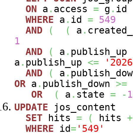
ON
a
.
access
=
g
.
id
WHERE
a
.
id
=
549
AND
(
(
a
.
created
1
AND
(
a
.
publish_up
a
.
publish_up
<=
'2026
AND
(
a
.
publish_do
OR
a
.
publish_down
>=
OR
(
a
.
state
=
-
1
UPDATE
jos_content
SET
hits
=
(
hits
+
WHERE
id
=
'549'