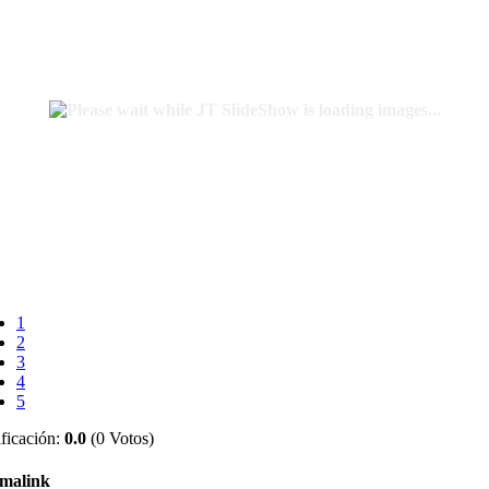
1
2
3
4
5
ficación:
0.0
(0 Votos)
malink