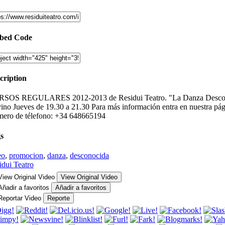
bed Code
cription
SOS REGULARES 2012-2013 de Residui Teatro. "La Danza Desconocid
ino Jueves de 19.30 a 21.30 Para más información entra en nuestra pág
ero de télefono: +34 648665194
s
eo
,
promocion
,
danza
,
desconocida
idui Teatro