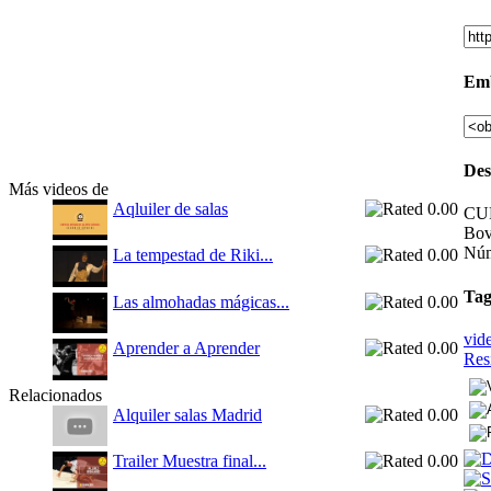
Em
Des
Más videos de
Aqluiler de salas
CUR
Bov
Núm
La tempestad de Riki...
Tag
Las almohadas mágicas...
vid
Aprender a Aprender
Res
Relacionados
Alquiler salas Madrid
Trailer Muestra final...