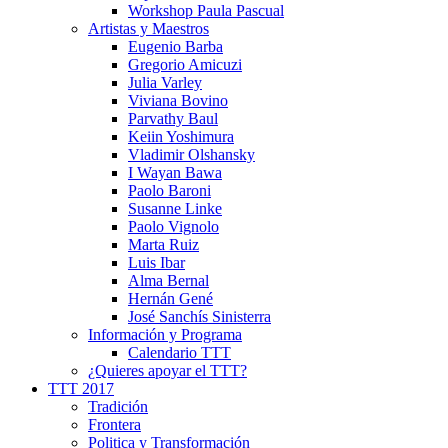
Workshop Paula Pascual
Artistas y Maestros
Eugenio Barba
Gregorio Amicuzi
Julia Varley
Viviana Bovino
Parvathy Baul
Keiin Yoshimura
Vladimir Olshansky
I Wayan Bawa
Paolo Baroni
Susanne Linke
Paolo Vignolo
Marta Ruiz
Luis Ibar
Alma Bernal
Hernán Gené
José Sanchís Sinisterra
Información y Programa
Calendario TTT
¿Quieres apoyar el TTT?
TTT 2017
Tradición
Frontera
Politica y Transformación