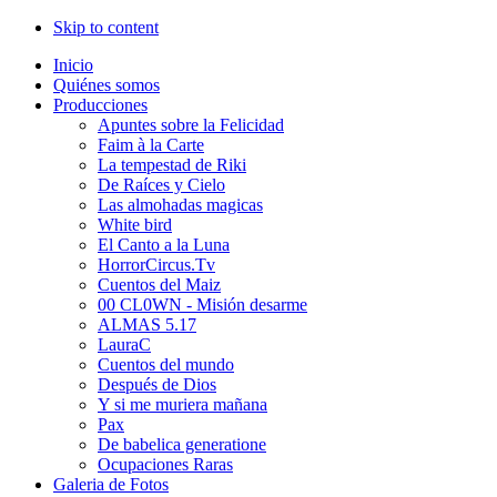
Skip to content
Inicio
Quiénes somos
Producciones
Apuntes sobre la Felicidad
Faim à la Carte
La tempestad de Riki
De Raíces y Cielo
Las almohadas magicas
White bird
El Canto a la Luna
HorrorCircus.Tv
Cuentos del Maiz
00 CL0WN - Misión desarme
ALMAS 5.17
LauraC
Cuentos del mundo
Después de Dios
Y si me muriera mañana
Pax
De babelica generatione
Ocupaciones Raras
Galeria de Fotos