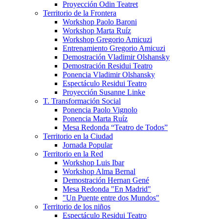
Proyección Odin Teatret
Territorio de la Frontera
Workshop Paolo Baroni
Workshop Marta Ruíz
Workshop Gregorio Amicuzi
Entrenamiento Gregorio Amicuzi
Demostración Vladimir Olshansky
Demostración Residui Teatro
Ponencia Vladimir Olshansky
Espectáculo Residui Teatro
Proyección Susanne Linke
T. Transformación Social
Ponencia Paolo Vignolo
Ponencia Marta Ruíz
Mesa Redonda “Teatro de Todos”
Territorio en la Ciudad
Jornada Popular
Territorio en la Red
Workshop Luis Ibar
Workshop Alma Bernal
Demostración Hernan Gené
Mesa Redonda "En Madrid"
"Un Puente entre dos Mundos"
Territorio de los niños
Espectáculo Residui Teatro