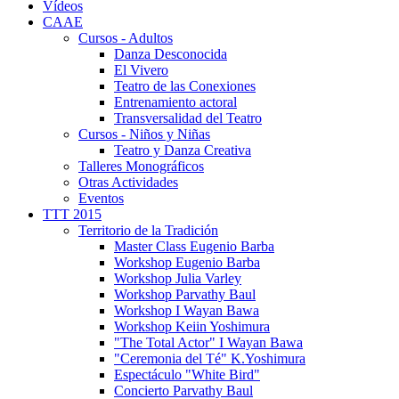
Vídeos
CAAE
Cursos - Adultos
Danza Desconocida
El Vivero
Teatro de las Conexiones
Entrenamiento actoral
Transversalidad del Teatro
Cursos - Niños y Niñas
Teatro y Danza Creativa
Talleres Monográficos
Otras Actividades
Eventos
TTT 2015
Territorio de la Tradición
Master Class Eugenio Barba
Workshop Eugenio Barba
Workshop Julia Varley
Workshop Parvathy Baul
Workshop I Wayan Bawa
Workshop Keiin Yoshimura
"The Total Actor" I Wayan Bawa
"Ceremonia del Té" K.Yoshimura
Espectáculo "White Bird"
Concierto Parvathy Baul