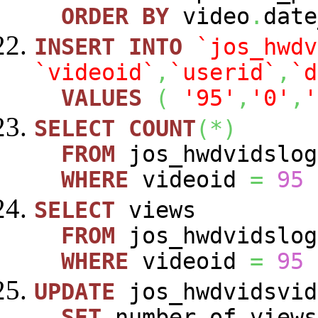
ORDER
BY
video
.
dat
INSERT
INTO
`jos_hwdv
`videoid`
,
`userid`
,
`d
VALUES
(
'95'
,
'0'
,
'
SELECT
COUNT
(
*
)
FROM
jos_hwdvidslog
WHERE
videoid
=
95
SELECT
views
FROM
jos_hwdvidslog
WHERE
videoid
=
95
UPDATE
jos_hwdvidsvid
SET
number_of_view