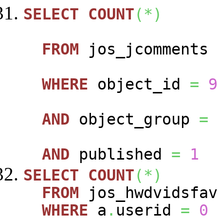
SELECT
COUNT
(
*
)
FROM
jos_jcomments
WHERE
object_id
=
9
AND
object_group
=
AND
published
=
1
SELECT
COUNT
(
*
)
FROM
jos_hwdvidsfa
WHERE
a
.
userid
=
0