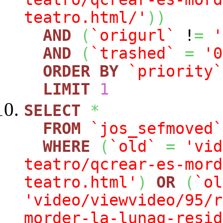
teatro.html/'
)
)
AND
(
`origurl`
!
=
'
AND
(
`trashed`
=
'0
ORDER
BY
`priority`
LIMIT
1
SELECT
*
FROM
`jos_sefmoved`
WHERE
(
`old`
=
'vid
teatro/qcrear-es-mord
teatro.html'
)
OR
(
`ol
'video/viewvideo/95/r
morder-la-lunaq-resid