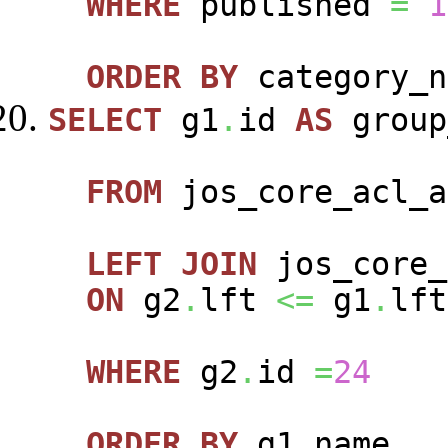
WHERE
published
=
1
ORDER
BY
category_n
SELECT
g1
.
id
AS
group
FROM
jos_core_acl_a
LEFT
JOIN
jos_core_
ON
g2
.
lft
<=
g1
.
lft
WHERE
g2
.
id
=
24
ORDER
BY
g1
.
name