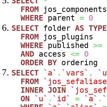
SELECT
*
FROM
jos_components
WHERE
parent
=
0
SELECT
folder
AS
TYPE
FROM
jos_plugins
WHERE
published
>=
AND
access
<=
0
ORDER
BY
ordering
SELECT
`a`
.
`vars`
,
`u
FROM
`jos_sefaliase
INNER
JOIN
`jos_sef
ON
`u`
.
`id`
=
`a`
.
`