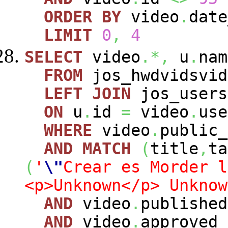
ORDER
BY
video
.
dat
LIMIT
0
,
4
SELECT
video
.*,
u
.
nam
FROM
jos_hwdvidsvi
LEFT
JOIN
jos_user
ON
u
.
id
=
video
.
use
WHERE
video
.
public
AND
MATCH
(
title
,
ta
(
'
\"
Crear es Morder l
<p>Unknown</p> Unknow
AND
video
.
publishe
AND
video
.
approved