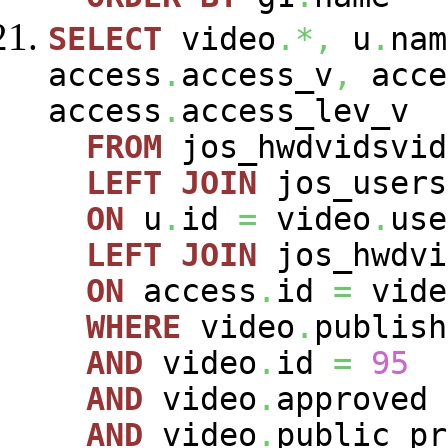
SELECT
video
.*,
u
.
nam
access
.
access_v
,
acce
access
.
access_lev_v
FROM
jos_hwdvidsvi
LEFT
JOIN
jos_user
ON
u
.
id
=
video
.
use
LEFT
JOIN
jos_hwdvi
ON
access
.
id
=
vide
WHERE
video
.
publis
AND
video
.
id
=
95
AND
video
.
approved
AND
video
.
public_p