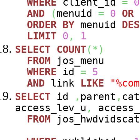
WHERE
client_id
=
0
AND
(
menuid
=
0
OR
ORDER
BY
menuid
DES
LIMIT
0
,
1
SELECT
COUNT
(
*
)
FROM
jos_menu
WHERE
id
=
5
AND
link
LIKE
"%com
SELECT
id
,
parent
,
cat
access_lev_u
,
access_
FROM
jos_hwdvidscat