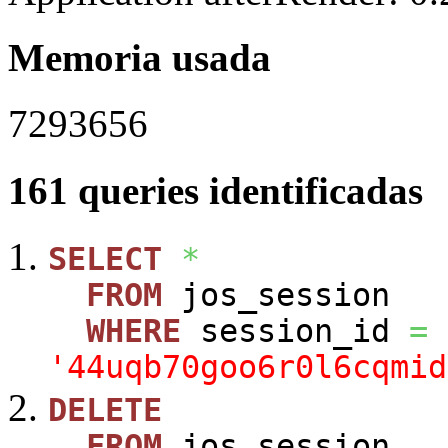
Memoria usada
7293656
161 queries identificadas
SELECT
*
FROM
jos_session
WHERE
session_id
=
'44uqb70goo6r0l6cqmid
DELETE
FROM
jos_session