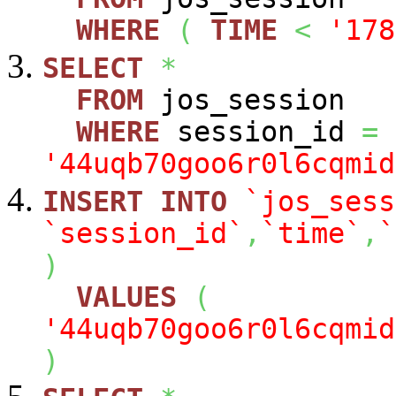
WHERE
(
TIME
<
'178
SELECT
*
FROM
jos_session
WHERE
session_id
=
'44uqb70goo6r0l6cqmid
INSERT
INTO
`jos_sess
`session_id`
,
`time`
,
`
)
VALUES
(
'44uqb70goo6r0l6cqmid
)