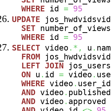
WHERE
id
=
95
UPDATE
jos_hwdvidsvid
SET
number_of_view
WHERE
id
=
95
SELECT
video
.*,
u
.
nam
FROM
jos_hwdvidsvi
LEFT
JOIN
jos_user
ON
u
.
id
=
video
.
use
WHERE
video
.
user_i
AND
video
.
publishe
AND
video
.
approved
AND
video
.
id
<>
95