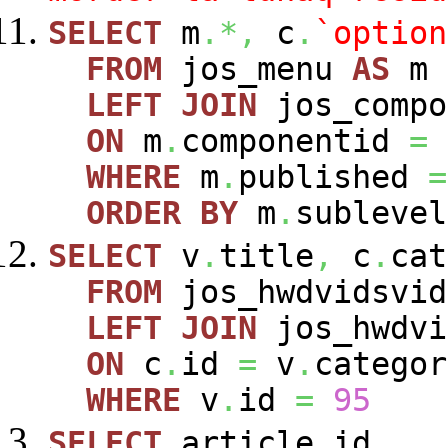
SELECT
m
.*,
c
.
`option
FROM
jos_menu
AS
m
LEFT
JOIN
jos_comp
ON
m
.
componentid
=
WHERE
m
.
published
=
ORDER
BY
m
.
sublevel
SELECT
v
.
title
,
c
.
cat
FROM
jos_hwdvidsvi
LEFT
JOIN
jos_hwdvi
ON
c
.
id
=
v
.
categor
WHERE
v
.
id
=
95
SELECT
article_id