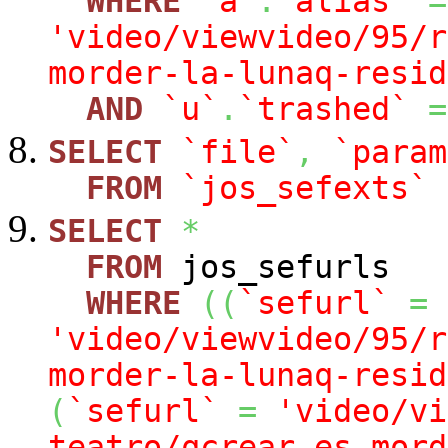
WHERE
`a`
.
`alias`
=
'video/viewvideo/95/r
morder-la-lunaq-resid
AND
`u`
.
`trashed`
=
SELECT
`file`
,
`param
FROM
`jos_sefexts`
SELECT
*
FROM
jos_sefurls
WHERE
(
(
`sefurl`
=
'video/viewvideo/95/r
morder-la-lunaq-resid
(
`sefurl`
=
'video/vi
teatro/qcrear-es-mord