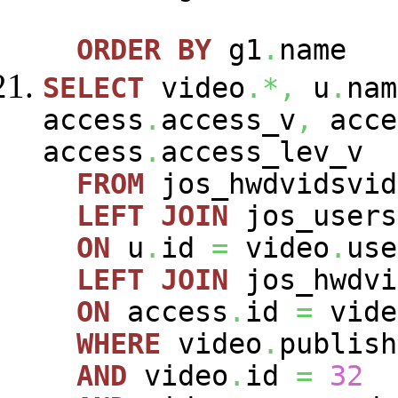
ORDER
BY
g1
.
name
SELECT
video
.*,
u
.
nam
access
.
access_v
,
acce
access
.
access_lev_v
FROM
jos_hwdvidsvi
LEFT
JOIN
jos_user
ON
u
.
id
=
video
.
use
LEFT
JOIN
jos_hwdvi
ON
access
.
id
=
vide
WHERE
video
.
publis
AND
video
.
id
=
32