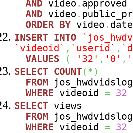
AND
video
.
approved
AND
video
.
public_p
ORDER
BY
video
.
dat
INSERT
INTO
`jos_hwdv
`videoid`
,
`userid`
,
`d
VALUES
(
'32'
,
'0'
,
'
SELECT
COUNT
(
*
)
FROM
jos_hwdvidslog
WHERE
videoid
=
32
SELECT
views
FROM
jos_hwdvidslog
WHERE
videoid
=
32