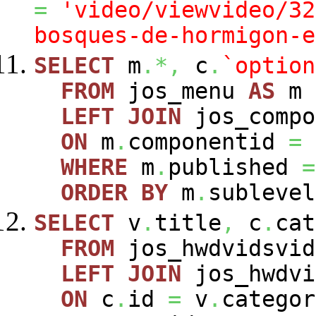
=
'video/viewvideo/32
bosques-de-hormigon-e
SELECT
m
.*,
c
.
`option
FROM
jos_menu
AS
m
LEFT
JOIN
jos_comp
ON
m
.
componentid
=
WHERE
m
.
published
=
ORDER
BY
m
.
sublevel
SELECT
v
.
title
,
c
.
cat
FROM
jos_hwdvidsvi
LEFT
JOIN
jos_hwdvi
ON
c
.
id
=
v
.
categor