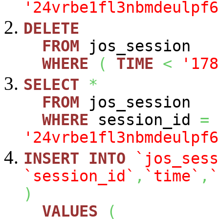
'24vrbe1fl3nbmdeulpf6
DELETE
FROM
jos_session
WHERE
(
TIME
<
'178
SELECT
*
FROM
jos_session
WHERE
session_id
=
'24vrbe1fl3nbmdeulpf6
INSERT
INTO
`jos_sess
`session_id`
,
`time`
,
`
)
VALUES
(