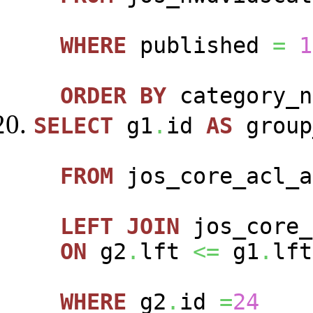
WHERE
published
=
1
ORDER
BY
category_n
SELECT
g1
.
id
AS
group
FROM
jos_core_acl_a
LEFT
JOIN
jos_core_
ON
g2
.
lft
<=
g1
.
lft
WHERE
g2
.
id
=
24