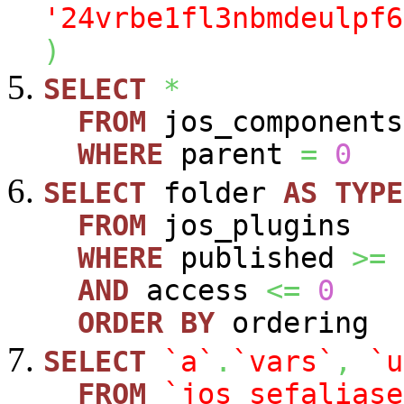
'24vrbe1fl3nbmdeulpf6
)
SELECT
*
FROM
jos_components
WHERE
parent
=
0
SELECT
folder
AS
TYPE
FROM
jos_plugins
WHERE
published
>=
AND
access
<=
0
ORDER
BY
ordering
SELECT
`a`
.
`vars`
,
`u
FROM
`jos_sefaliase