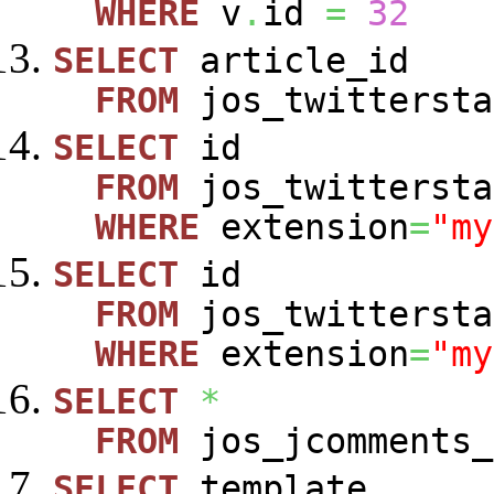
WHERE
v
.
id
=
32
SELECT
article_id
FROM
jos_twittersta
SELECT
id
FROM
jos_twittersta
WHERE
extension
=
"my
SELECT
id
FROM
jos_twittersta
WHERE
extension
=
"my
SELECT
*
FROM
jos_jcomments_
SELECT
template