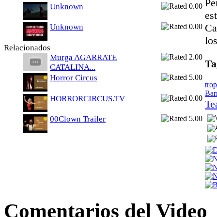
Pe
Unknown
es
Ca
Unknown
lo
Relacionados
Murga AGARRATE
Ta
CATALINA...
Horror Circus
tro
Bar
HORRORCIRCUS.TV
Te
00Clown Trailer
Comentarios del Video