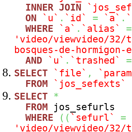
INNER
JOIN
`jos_sef
ON
`u`
.
`id`
=
`a`
.
`
WHERE
`a`
.
`alias`
=
'video/viewvideo/32/t
bosques-de-hormigon-e
AND
`u`
.
`trashed`
=
SELECT
`file`
,
`param
FROM
`jos_sefexts`
SELECT
*
FROM
jos_sefurls
WHERE
(
(
`sefurl`
=
'video/viewvideo/32/t