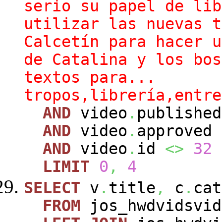
serio su papel de lib
utilizar las nuevas t
Calcetín para hacer u
de Catalina y los bos
textos para...
tropos,librería,entre
AND
video
.
publishe
AND
video
.
approved
AND
video
.
id
<>
32
LIMIT
0
,
4
SELECT
v
.
title
,
c
.
cat
FROM
jos_hwdvidsvi