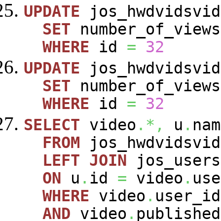
UPDATE
jos_hwdvidsvid
SET
number_of_view
WHERE
id
=
32
UPDATE
jos_hwdvidsvid
SET
number_of_view
WHERE
id
=
32
SELECT
video
.*,
u
.
nam
FROM
jos_hwdvidsvi
LEFT
JOIN
jos_user
ON
u
.
id
=
video
.
use
WHERE
video
.
user_i
AND
video
.
publishe