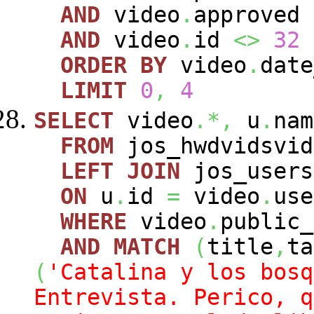
AND
video
.
approved
AND
video
.
id
<>
32
ORDER
BY
video
.
dat
LIMIT
0
,
4
SELECT
video
.*,
u
.
nam
FROM
jos_hwdvidsvi
LEFT
JOIN
jos_user
ON
u
.
id
=
video
.
use
WHERE
video
.
public
AND
MATCH
(
title
,
ta
(
'Catalina y los bosq
Entrevista. Perico, q