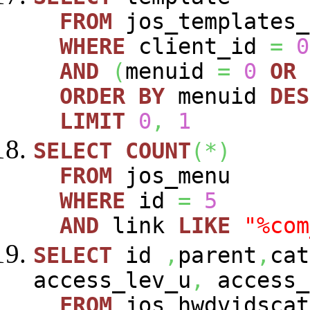
FROM
jos_templates_
WHERE
client_id
=
0
AND
(
menuid
=
0
OR
ORDER
BY
menuid
DES
LIMIT
0
,
1
SELECT
COUNT
(
*
)
FROM
jos_menu
WHERE
id
=
5
AND
link
LIKE
"%com
SELECT
id
,
parent
,
cat
access_lev_u
,
access_
FROM
jos_hwdvidscat