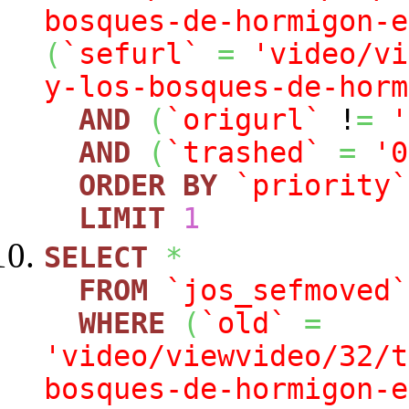
bosques-de-hormigon-e
(
`sefurl`
=
'video/vi
y-los-bosques-de-horm
AND
(
`origurl`
!
=
'
AND
(
`trashed`
=
'0
ORDER
BY
`priority`
LIMIT
1
SELECT
*
FROM
`jos_sefmoved`
WHERE
(
`old`
=
'video/viewvideo/32/t
bosques-de-hormigon-e