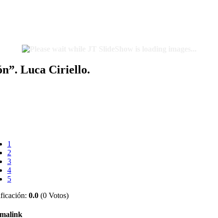
n”. Luca Ciriello.
1
2
3
4
5
ficación:
0.0
(0 Votos)
malink