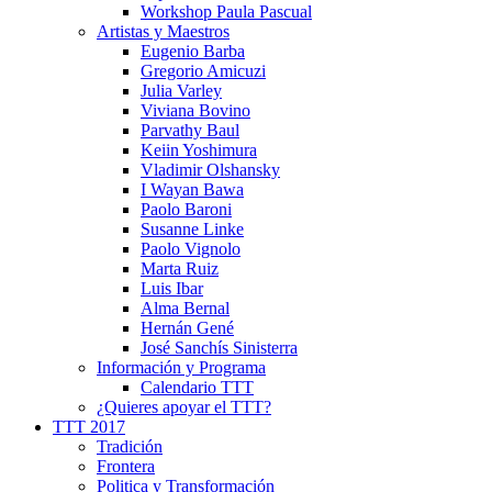
Workshop Paula Pascual
Artistas y Maestros
Eugenio Barba
Gregorio Amicuzi
Julia Varley
Viviana Bovino
Parvathy Baul
Keiin Yoshimura
Vladimir Olshansky
I Wayan Bawa
Paolo Baroni
Susanne Linke
Paolo Vignolo
Marta Ruiz
Luis Ibar
Alma Bernal
Hernán Gené
José Sanchís Sinisterra
Información y Programa
Calendario TTT
¿Quieres apoyar el TTT?
TTT 2017
Tradición
Frontera
Politica y Transformación