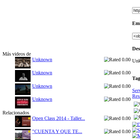
Em
Des
Más videos de
Unknown
Un
Unknown
Tag
Unknown
Ser
Res
Unknown
Relacionados
Open Class 2014 - Taller...
"CUENTA Y QUE TE...