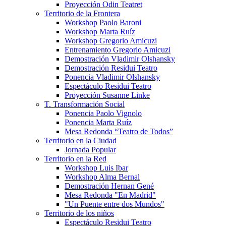
Proyección Odin Teatret
Territorio de la Frontera
Workshop Paolo Baroni
Workshop Marta Ruíz
Workshop Gregorio Amicuzi
Entrenamiento Gregorio Amicuzi
Demostración Vladimir Olshansky
Demostración Residui Teatro
Ponencia Vladimir Olshansky
Espectáculo Residui Teatro
Proyección Susanne Linke
T. Transformación Social
Ponencia Paolo Vignolo
Ponencia Marta Ruíz
Mesa Redonda “Teatro de Todos”
Territorio en la Ciudad
Jornada Popular
Territorio en la Red
Workshop Luis Ibar
Workshop Alma Bernal
Demostración Hernan Gené
Mesa Redonda "En Madrid"
"Un Puente entre dos Mundos"
Territorio de los niños
Espectáculo Residui Teatro