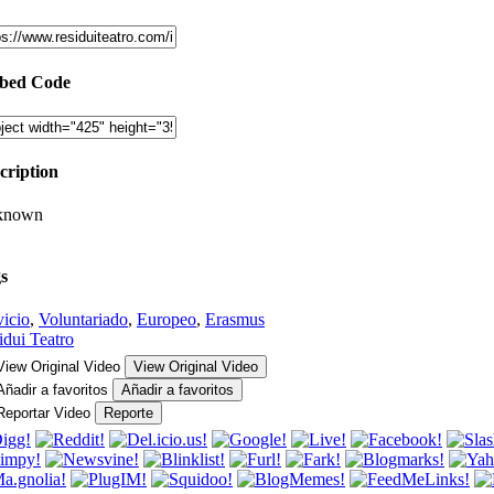
bed Code
cription
known
s
vicio
,
Voluntariado
,
Europeo
,
Erasmus
idui Teatro