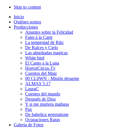
Skip to content
Inicio
Quiénes somos
Producciones
Apuntes sobre la Felicidad
Faim à la Carte
La tempestad de Riki
De Raíces y Cielo
Las almohadas magicas
White bird
El Canto a la Luna
HorrorCircus.Tv
Cuentos del Maiz
00 CL0WN - Misión desarme
ALMAS 5.17
LauraC
Cuentos del mundo
Después de Dios
Y si me muriera mañana
Pax
De babelica generatione
Ocupaciones Raras
Galeria de Fotos