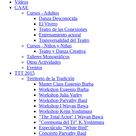
Vídeos
CAAE
Cursos - Adultos
Danza Desconocida
El Vivero
Teatro de las Conexiones
Entrenamiento actoral
Transversalidad del Teatro
Cursos - Niños y Niñas
Teatro y Danza Creativa
Talleres Monográficos
Otras Actividades
Eventos
TTT 2015
Territorio de la Tradición
Master Class Eugenio Barba
Workshop Eugenio Barba
Workshop Julia Varley
Workshop Parvathy Baul
Workshop I Wayan Bawa
Workshop Keiin Yoshimura
"The Total Actor" I Wayan Bawa
"Ceremonia del Té" K.Yoshimura
Espectáculo "White Bird"
Concierto Parvathy Baul