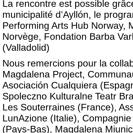
La rencontre est possible grâc
municipalité d’Ayllón, le prog
Performing Arts Hub Norway, M
Norvège, Fondation Barba Varl
(Valladolid)
Nous remercions pour la collab
Magdalena Project, Communaut
Asociación Cualquiera (Espag
Spoleczno Kulturalne Teatr Br
Les Souterraines (France), Asso
LunAzione (Italie), Compagnie T
(Pays-Bas), Magdalena Miunic