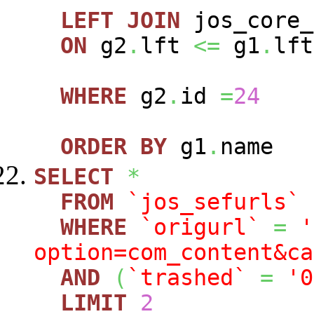
LEFT
JOIN
jos_core_
ON
g2
.
lft
<=
g1
.
lft
WHERE
g2
.
id
=
24
ORDER
BY
g1
.
name
SELECT
*
FROM
`jos_sefurls`
WHERE
`origurl`
=
'
option=com_content&ca
AND
(
`trashed`
=
'0
LIMIT
2