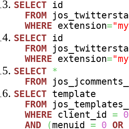
SELECT
id
FROM
jos_twittersta
WHERE
extension
=
"my
SELECT
id
FROM
jos_twittersta
WHERE
extension
=
"my
SELECT
*
FROM
jos_jcomments_
SELECT
template
FROM
jos_templates_
WHERE
client_id
=
0
AND
(
menuid
=
0
OR