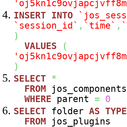
'oj5kn1c9ovjapcjvff8m
INSERT
INTO
`jos_sess
`session_id`
,
`time`
,
`
)
VALUES
(
'oj5kn1c9ovjapcjvff8m
)
SELECT
*
FROM
jos_components
WHERE
parent
=
0
SELECT
folder
AS
TYPE
FROM
jos_plugins