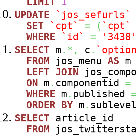
LIMIT
1
UPDATE
`jos_sefurls`
SET
`cpt`
=
(
`cpt`
WHERE
`id`
=
'3438'
SELECT
m
.*,
c
.
`option
FROM
jos_menu
AS
m
LEFT
JOIN
jos_comp
ON
m
.
componentid
=
WHERE
m
.
published
=
ORDER
BY
m
.
sublevel
SELECT
article_id
FROM
jos_twittersta