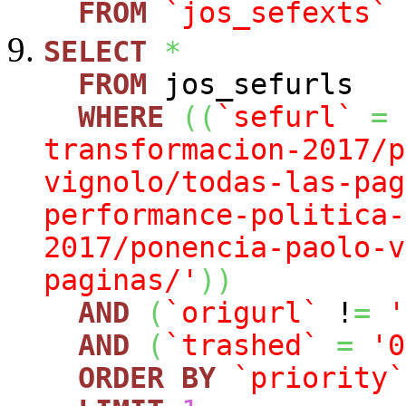
FROM
`jos_sefexts`
SELECT
*
FROM
jos_sefurls
WHERE
(
(
`sefurl`
=
transformacion-2017/p
vignolo/todas-las-pag
performance-politica-
2017/ponencia-paolo-v
paginas/'
)
)
AND
(
`origurl`
!
=
'
AND
(
`trashed`
=
'0
ORDER
BY
`priority`