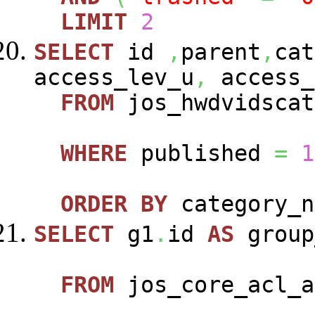
LIMIT
2
SELECT
id
,
parent
,
cat
access_lev_u
,
access_
FROM
jos_hwdvidscat
WHERE
published
=
1
ORDER
BY
category_n
SELECT
g1
.
id
AS
group
FROM
jos_core_acl_a