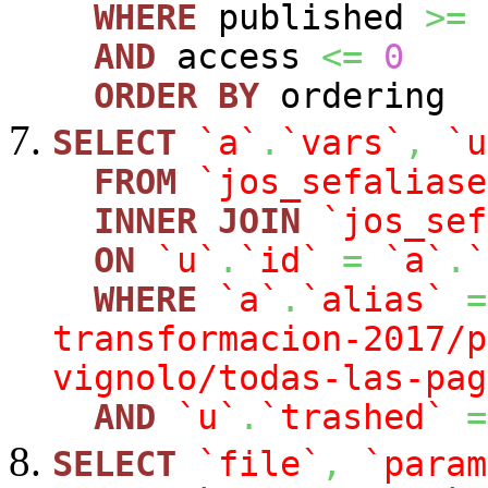
WHERE
published
>=
AND
access
<=
0
ORDER
BY
ordering
SELECT
`a`
.
`vars`
,
`u
FROM
`jos_sefaliase
INNER
JOIN
`jos_sef
ON
`u`
.
`id`
=
`a`
.
`
WHERE
`a`
.
`alias`
=
transformacion-2017/p
vignolo/todas-las-pag
AND
`u`
.
`trashed`
=
SELECT
`file`
,
`param