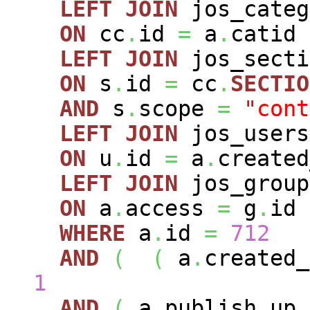
LEFT
JOIN
jos_cate
ON
cc
.
id
=
a
.
catid
LEFT
JOIN
jos_sect
ON
s
.
id
=
cc
.
SECTIO
AND
s
.
scope
=
"cont
LEFT
JOIN
jos_user
ON
u
.
id
=
a
.
created
LEFT
JOIN
jos_grou
ON
a
.
access
=
g
.
id
WHERE
a
.
id
=
712
AND
(
(
a
.
created
1
AND
(
a
.
publish_up