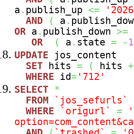
a
.
publish_up
<=
'2026
AND
(
a
.
publish_do
OR
a
.
publish_down
>=
OR
(
a
.
state
=
-
1
UPDATE
jos_content
SET
hits
=
(
hits
+
WHERE
id
=
'712'
SELECT
*
FROM
`jos_sefurls`
WHERE
`origurl`
=
'
option=com_content&ca
AND
(
`trashed`
=
'0