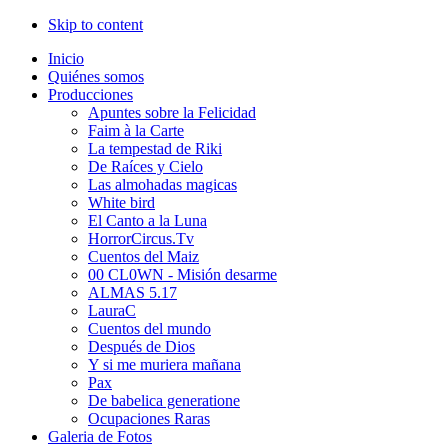
Skip to content
Inicio
Quiénes somos
Producciones
Apuntes sobre la Felicidad
Faim à la Carte
La tempestad de Riki
De Raíces y Cielo
Las almohadas magicas
White bird
El Canto a la Luna
HorrorCircus.Tv
Cuentos del Maiz
00 CL0WN - Misión desarme
ALMAS 5.17
LauraC
Cuentos del mundo
Después de Dios
Y si me muriera mañana
Pax
De babelica generatione
Ocupaciones Raras
Galeria de Fotos