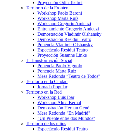
Proyección Odin Teatret
Territorio de la Frontera
Workshop Paolo Baroni
Workshop Marta Ruíz
Workshop Gregorio Amicuzi
Entrenamiento Gregorio Amicuzi
Demostración Vladimir Olshansky
Demostración Residui Teatro
Ponencia Vladimir Olshansky
Espectáculo Residui Teatro
Proyección Susanne Linke
T. Transformación Social
Ponencia Paolo Vignolo
Ponencia Marta Ruíz
Mesa Redonda “Teatro de Todos”
Territorio en la Ciudad
Jornada Popular
Territorio en la Red
Workshop Luis Ibar
Workshop Alma Bernal
Demostración Hernan Gené
Mesa Redonda "En Madrid"
"Un Puente entre dos Mundos"
Territorio de los niños
Espectáculo Residui Teatro