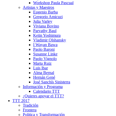
Workshop Paula Pascual
Artistas y Maestros
Eugenio Barba
Gregorio Amicuzi
Julia Varley
Viviana Bovino
Parvathy Baul
Keiin Yoshimura
Vladimir Olshansky
I Wayan Bawa
Paolo Baroni
Susanne Linke
Paolo Vignolo
Marta Ruiz
Luis Ibar
Alma Bernal
Hernán Gené
José Sanchís Sinisterra
Información y Programa
Calendario TTT
¿Quieres apoyar el TTT?
TTT 2017
Tradición
Frontera
Politica y Transformación