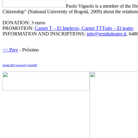
Paolo Vignolo is a member of the Hem
Citizenship" (National University of Bogotá, 2009) about the relations
DONATION: 3 euros
PROMOTION:
Carnet T – El Intelecto, Carnet TTTodo – El teatro
INFORMATION AND INSCRIPTIONS:
info@residuiteatro.it
, 648
<< Prev
- Próximo
Joomla SEO powered by JoomSEF