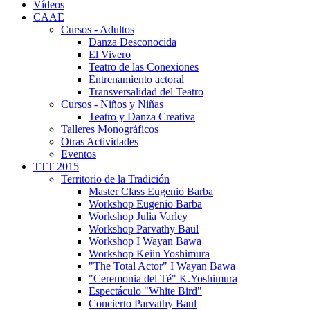
Vídeos
CAAE
Cursos - Adultos
Danza Desconocida
El Vivero
Teatro de las Conexiones
Entrenamiento actoral
Transversalidad del Teatro
Cursos - Niños y Niñas
Teatro y Danza Creativa
Talleres Monográficos
Otras Actividades
Eventos
TTT 2015
Territorio de la Tradición
Master Class Eugenio Barba
Workshop Eugenio Barba
Workshop Julia Varley
Workshop Parvathy Baul
Workshop I Wayan Bawa
Workshop Keiin Yoshimura
"The Total Actor" I Wayan Bawa
"Ceremonia del Té" K.Yoshimura
Espectáculo "White Bird"
Concierto Parvathy Baul