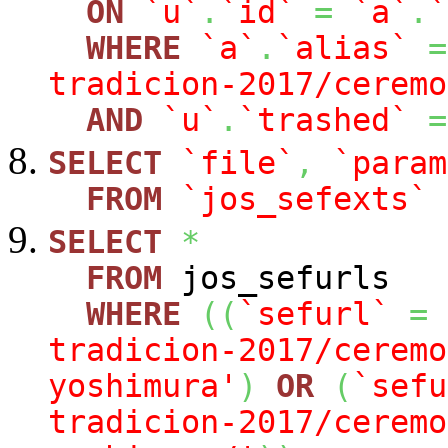
ON
`u`
.
`id`
=
`a`
.
`
WHERE
`a`
.
`alias`
=
tradicion-2017/ceremo
AND
`u`
.
`trashed`
=
SELECT
`file`
,
`param
FROM
`jos_sefexts`
SELECT
*
FROM
jos_sefurls
WHERE
(
(
`sefurl`
=
tradicion-2017/ceremo
yoshimura'
)
OR
(
`sefu
tradicion-2017/ceremo