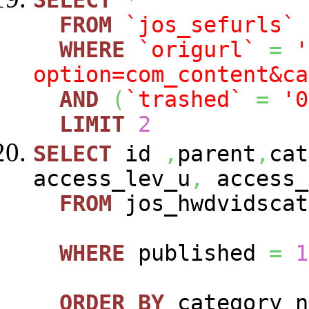
FROM
`jos_sefurls`
WHERE
`origurl`
=
'
option=com_content&ca
AND
(
`trashed`
=
'0
LIMIT
2
SELECT
id
,
parent
,
cat
access_lev_u
,
access_
FROM
jos_hwdvidscat
WHERE
published
=
1
ORDER
BY
category_n