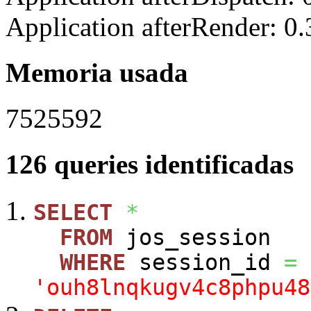
Application afterRender: 0
Memoria usada
7525592
126 queries identificadas
SELECT
*
FROM
jos_session
WHERE
session_id
=
'ouh8lnqkugv4c8phpu48