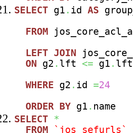
SELECT
g1
.
id
AS
group
FROM
jos_core_acl_a
LEFT
JOIN
jos_core_
ON
g2
.
lft
<=
g1
.
lft
WHERE
g2
.
id
=
24
ORDER
BY
g1
.
name
SELECT
*
FROM
`jos_sefurls`