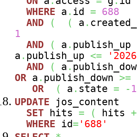
ON
a
.
access
=
g
.
id
WHERE
a
.
id
=
688
AND
(
(
a
.
created
1
AND
(
a
.
publish_up
a
.
publish_up
<=
'2026
AND
(
a
.
publish_do
OR
a
.
publish_down
>=
OR
(
a
.
state
=
-
1
UPDATE
jos_content
SET
hits
=
(
hits
+
WHERE
id
=
'688'
SELECT
*