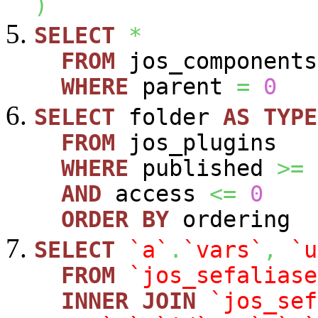
)
SELECT
*
FROM
jos_components
WHERE
parent
=
0
SELECT
folder
AS
TYPE
FROM
jos_plugins
WHERE
published
>=
AND
access
<=
0
ORDER
BY
ordering
SELECT
`a`
.
`vars`
,
`u
FROM
`jos_sefaliase
INNER
JOIN
`jos_sef