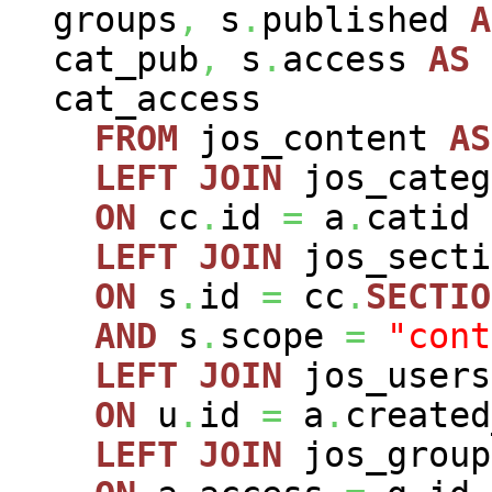
groups
,
s
.
published
A
cat_pub
,
s
.
access
AS
cat_access
FROM
jos_content
AS
LEFT
JOIN
jos_cate
ON
cc
.
id
=
a
.
catid
LEFT
JOIN
jos_sect
ON
s
.
id
=
cc
.
SECTIO
AND
s
.
scope
=
"cont
LEFT
JOIN
jos_user
ON
u
.
id
=
a
.
created
LEFT
JOIN
jos_grou