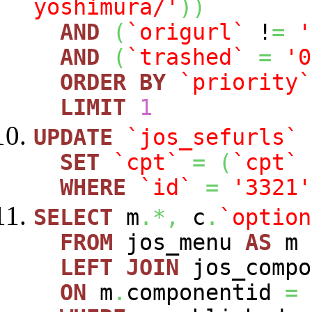
yoshimura/'
)
)
AND
(
`origurl`
!
=
'
AND
(
`trashed`
=
'0
ORDER
BY
`priority`
LIMIT
1
UPDATE
`jos_sefurls`
SET
`cpt`
=
(
`cpt`
WHERE
`id`
=
'3321'
SELECT
m
.*,
c
.
`option
FROM
jos_menu
AS
m
LEFT
JOIN
jos_comp
ON
m
.
componentid
=