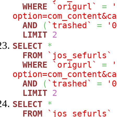
WHERE
`origurl`
=
'
option=com_content&ca
AND
(
`trashed`
=
'0
LIMIT
2
SELECT
*
FROM
`jos_sefurls`
WHERE
`origurl`
=
'
option=com_content&ca
AND
(
`trashed`
=
'0
LIMIT
2
SELECT
*
FROM
`jos_sefurls`