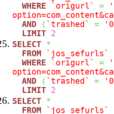
WHERE
`origurl`
=
'
option=com_content&ca
AND
(
`trashed`
=
'0
LIMIT
2
SELECT
*
FROM
`jos_sefurls`
WHERE
`origurl`
=
'
option=com_content&ca
AND
(
`trashed`
=
'0
LIMIT
2
SELECT
*
FROM
`jos_sefurls`