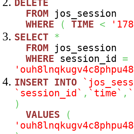
DELETE
FROM
jos_session
WHERE
(
TIME
<
'178
SELECT
*
FROM
jos_session
WHERE
session_id
=
'ouh8lnqkugv4c8phpu48
INSERT
INTO
`jos_sess
`session_id`
,
`time`
,
`
)
VALUES
(
'ouh8lnqkugv4c8phpu48