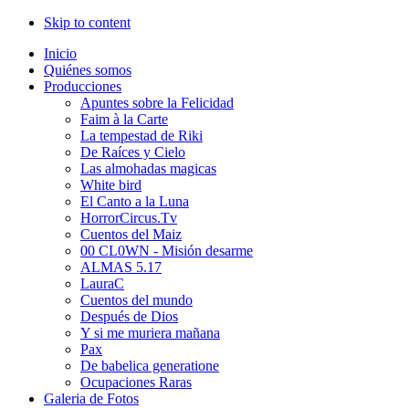
Skip to content
Inicio
Quiénes somos
Producciones
Apuntes sobre la Felicidad
Faim à la Carte
La tempestad de Riki
De Raíces y Cielo
Las almohadas magicas
White bird
El Canto a la Luna
HorrorCircus.Tv
Cuentos del Maiz
00 CL0WN - Misión desarme
ALMAS 5.17
LauraC
Cuentos del mundo
Después de Dios
Y si me muriera mañana
Pax
De babelica generatione
Ocupaciones Raras
Galeria de Fotos