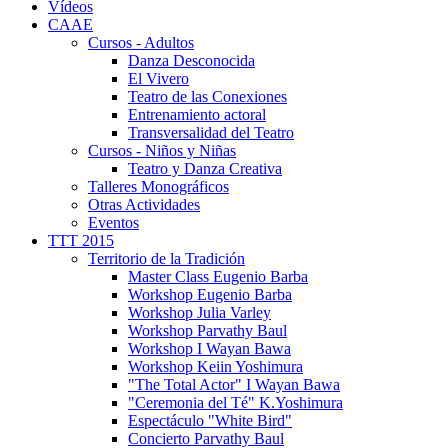
Vídeos
CAAE
Cursos - Adultos
Danza Desconocida
El Vivero
Teatro de las Conexiones
Entrenamiento actoral
Transversalidad del Teatro
Cursos - Niños y Niñas
Teatro y Danza Creativa
Talleres Monográficos
Otras Actividades
Eventos
TTT 2015
Territorio de la Tradición
Master Class Eugenio Barba
Workshop Eugenio Barba
Workshop Julia Varley
Workshop Parvathy Baul
Workshop I Wayan Bawa
Workshop Keiin Yoshimura
"The Total Actor" I Wayan Bawa
"Ceremonia del Té" K.Yoshimura
Espectáculo "White Bird"
Concierto Parvathy Baul