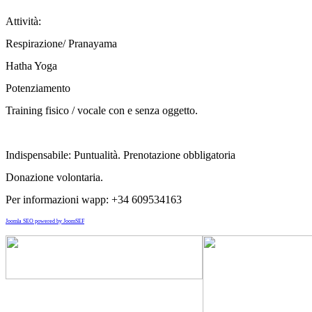
Attività:
Respirazione/ Pranayama
Hatha Yoga
Potenziamento
Training fisico / vocale con e senza oggetto.
Indispensabile: Puntualità. Prenotazione obbligatoria
Donazione volontaria.
Per informazioni wapp: +34 609534163
Joomla SEO powered by JoomSEF