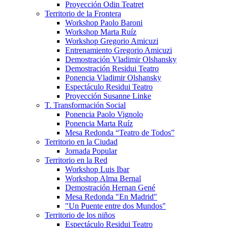
Proyección Odin Teatret
Territorio de la Frontera
Workshop Paolo Baroni
Workshop Marta Ruíz
Workshop Gregorio Amicuzi
Entrenamiento Gregorio Amicuzi
Demostración Vladimir Olshansky
Demostración Residui Teatro
Ponencia Vladimir Olshansky
Espectáculo Residui Teatro
Proyección Susanne Linke
T. Transformación Social
Ponencia Paolo Vignolo
Ponencia Marta Ruíz
Mesa Redonda “Teatro de Todos”
Territorio en la Ciudad
Jornada Popular
Territorio en la Red
Workshop Luis Ibar
Workshop Alma Bernal
Demostración Hernan Gené
Mesa Redonda "En Madrid"
"Un Puente entre dos Mundos"
Territorio de los niños
Espectáculo Residui Teatro