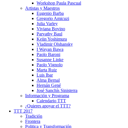
Workshop Paula Pascual
Artistas y Maestros
Eugenio Barba
Gregorio Amicuzi
Julia Varley
Viviana Bovino
Parvathy Baul
Keiin Yoshimura
Vladimir Olshansky
I Wayan Bawa
Paolo Baroni
Susanne Linke
Paolo Vignolo
Marta Ruiz
Luis Ibar
Alma Bernal
Hernán Gené
José Sanchís Sinisterra
Información y Programa
Calendario TTT
¿Quieres apoyar el TTT?
TTT 2017
Tradición
Frontera
Politica y Transformación