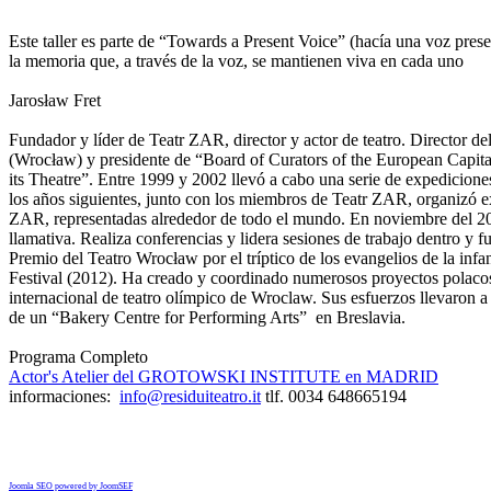
Este taller es parte de “Towards a Present Voice” (hacía una voz pres
la memoria que, a través de la voz, se mantienen viva en cada uno
Jarosław Fret
Fundador y líder de Teatr ZAR, director y actor de teatro. Director 
(Wrocław) y presidente de “Board of Curators of the European Capit
its Theatre”. Entre 1999 y 2002 llevó a cabo una serie de expediciones
los años siguientes, junto con los miembros de Teatr ZAR, organizó e
ZAR, representadas alrededor de todo el mundo. En noviembre del 2013
llamativa. Realiza conferencias y lidera sesiones de trabajo dentro 
Premio del Teatro Wrocław por el tríptico de los evangelios de la infa
Festival (2012). Ha creado y coordinado numerosos proyectos polacos
internacional de teatro olímpico de Wroclaw. Sus esfuerzos llevaron a 
de un “Bakery Centre for Performing Arts” en Breslavia.
Programa Completo
Actor's Atelier del GROTOWSKI INSTITUTE en MADRID
informaciones:
info@residuiteatro.it
tlf. 0034 648665194
Joomla SEO powered by JoomSEF