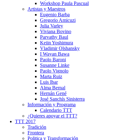
Workshop Paula Pascual
Artistas y Maestros
Eugenio Barba
Gregorio Amicuzi
Julia Varley
Viviana Bovino
Parvathy Baul
Keiin Yoshimura
Vladimir Olshansky
I Wayan Bawa
Paolo Baroni
Susanne Linke
Paolo Vignolo
Marta Ruiz
Luis Ibar
Alma Bernal
Hernán Gené
José Sanchís Sinisterra
Información y Programa
Calendario TTT
¿Quieres apoyar el TTT?
TTT 2017
Tradición
Frontera
Politica y Transformación