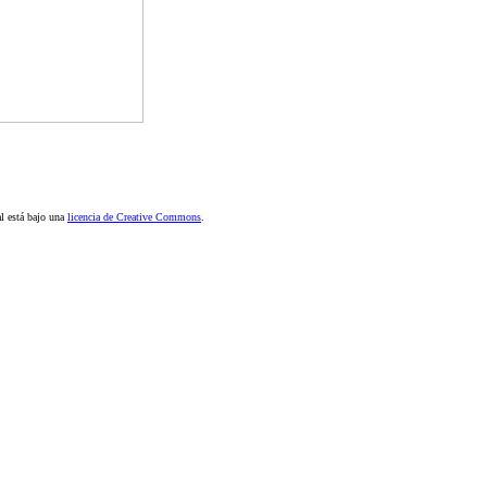
al está bajo una
licencia de Creative Commons
.