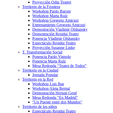
Proyección Odin Teatret
Territorio de la Frontera
Workshop Paolo Baroni
Workshop Marta Ruíz
Workshop Gregorio Amicuzi
Entrenamiento Gregorio Amicuzi
Demostración Vladimir Olshansky
Demostración Residui Teatro
Ponencia Vladimir Olshansky
Espectáculo Residui Teatro
Proyección Susanne Linke
T. Transformación Social
Ponencia Paolo Vignolo
Ponencia Marta Ruíz
Mesa Redonda “Teatro de Todos”
Territorio en la Ciudad
Jornada Popular
Territorio en la Red
Workshop Luis Ibar
Workshop Alma Bernal
Demostración Hernan Gené
Mesa Redonda "En Madrid"
"Un Puente entre dos Mundos"
Territorio de los niños
Espectáculo Residui Teatro