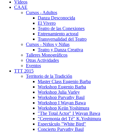
Vídeos
CAAE
Cursos - Adultos
Danza Desconocida
El Vivero
Teatro de las Conexiones
Entrenamiento actoral
Transversalidad del Teatro
Cursos - Niños y Niñas
Teatro y Danza Creativa
Talleres Monográficos
Otras Actividades
Eventos
TTT 2015
Territorio de la Tradición
Master Class Eugenio Barba
Workshop Eugenio Barba
Workshop Julia Varley
Workshop Parvathy Baul
Workshop I Wayan Bawa
Workshop Keiin Yoshimura
"The Total Actor" I Wayan Bawa
"Ceremonia del Té" K.Yoshimura
Espectáculo "White Bird"
Concierto Parvathy Baul