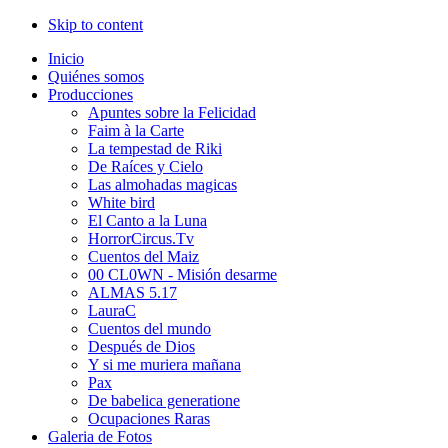
Skip to content
Inicio
Quiénes somos
Producciones
Apuntes sobre la Felicidad
Faim à la Carte
La tempestad de Riki
De Raíces y Cielo
Las almohadas magicas
White bird
El Canto a la Luna
HorrorCircus.Tv
Cuentos del Maiz
00 CL0WN - Misión desarme
ALMAS 5.17
LauraC
Cuentos del mundo
Después de Dios
Y si me muriera mañana
Pax
De babelica generatione
Ocupaciones Raras
Galeria de Fotos