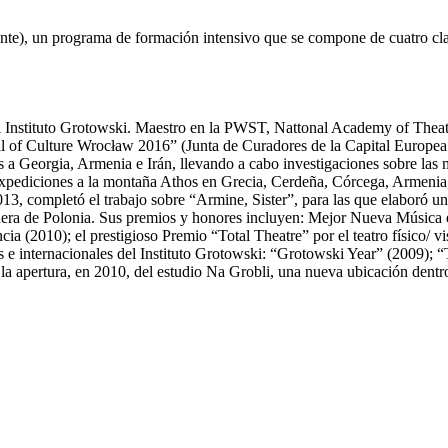
ente), un programa de formación intensivo que se compone de cuatro cla
del Instituto Grotowski. Maestro en la PWST, Nattonal Academy of Thea
al of Culture Wrocław 2016” (Junta de Curadores de la Capital Europea
 a Georgia, Armenia e Irán, llevando a cabo investigaciones sobre las m
xpediciones a la montaña Athos en Grecia, Cerdeña, Córcega, Armenia, T
, completó el trabajo sobre “Armine, Sister”, para las que elaboró una
y fuera de Polonia. Sus premios y honores incluyen: Mejor Nueva Músic
ncia (2010); el prestigioso Premio “Total Theatre” por el teatro físico/
 e internacionales del Instituto Grotowski: “Grotowski Year” (2009); 
la apertura, en 2010, del estudio Na Grobli, una nueva ubicación dentro