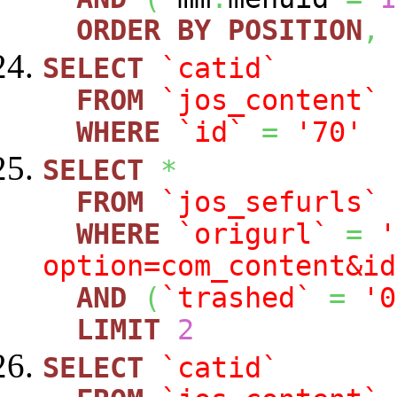
ORDER
BY
POSITION
,
SELECT
`catid`
FROM
`jos_content`
WHERE
`id`
=
'70'
SELECT
*
FROM
`jos_sefurls`
WHERE
`origurl`
=
'
option=com_content&id
AND
(
`trashed`
=
'0
LIMIT
2
SELECT
`catid`