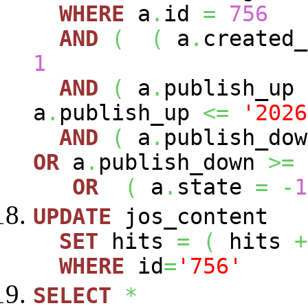
WHERE
a
.
id
=
756
AND
(
(
a
.
created
1
AND
(
a
.
publish_up
a
.
publish_up
<=
'2026
AND
(
a
.
publish_do
OR
a
.
publish_down
>=
OR
(
a
.
state
=
-
1
UPDATE
jos_content
SET
hits
=
(
hits
+
WHERE
id
=
'756'
SELECT
*