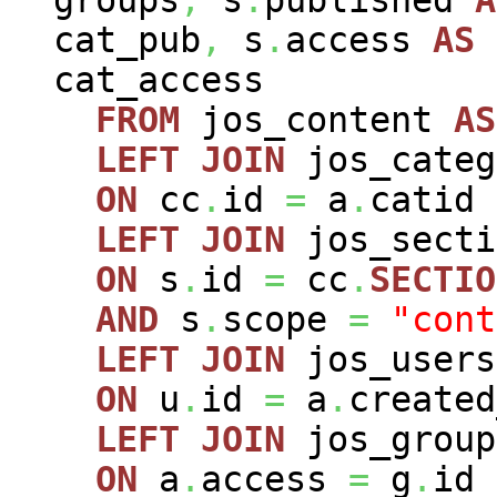
cat_pub
,
s
.
access
AS
cat_access
FROM
jos_content
AS
LEFT
JOIN
jos_cate
ON
cc
.
id
=
a
.
catid
LEFT
JOIN
jos_sect
ON
s
.
id
=
cc
.
SECTIO
AND
s
.
scope
=
"cont
LEFT
JOIN
jos_user
ON
u
.
id
=
a
.
created
LEFT
JOIN
jos_grou
ON
a
.
access
=
g
.
id