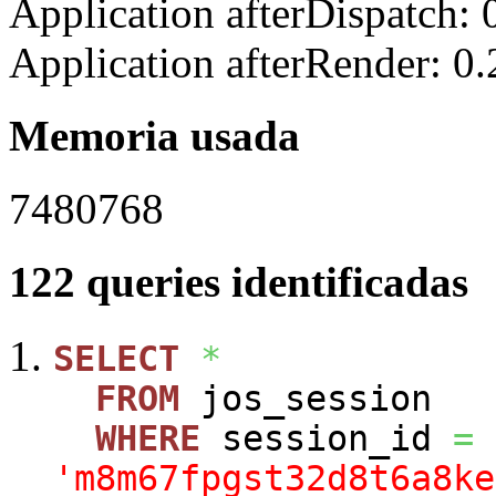
Application afterDispatch:
Application afterRender: 0
Memoria usada
7480768
122 queries identificadas
SELECT
*
FROM
jos_session
WHERE
session_id
=
'm8m67fpgst32d8t6a8ke