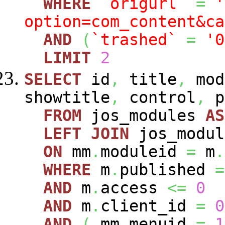
WHERE
`origurl`
=
'
option=com_content&ca
AND
(
`trashed`
=
'0
LIMIT
2
SELECT
id
,
title
,
mod
showtitle
,
control
,
p
FROM
jos_modules
AS
LEFT
JOIN
jos_modu
ON
mm
.
moduleid
=
m
.
WHERE
m
.
published
=
AND
m
.
access
<=
0
AND
m
.
client_id
=
0
AND
(
mm
.
menuid
=
1