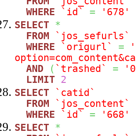
FROM
`jos_content`
WHERE
`id`
=
'678'
SELECT
*
FROM
`jos_sefurls`
WHERE
`origurl`
=
'
option=com_content&ca
AND
(
`trashed`
=
'0
LIMIT
2
SELECT
`catid`
FROM
`jos_content`
WHERE
`id`
=
'668'
SELECT
*