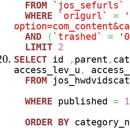
FROM
`jos_sefurls`
WHERE
`origurl`
=
'
option=com_content&ca
AND
(
`trashed`
=
'0
LIMIT
2
SELECT
id
,
parent
,
cat
access_lev_u
,
access_
FROM
jos_hwdvidscat
WHERE
published
=
1
ORDER
BY
category_n