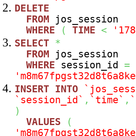
DELETE
FROM
jos_session
WHERE
(
TIME
<
'178
SELECT
*
FROM
jos_session
WHERE
session_id
=
'm8m67fpgst32d8t6a8ke
INSERT
INTO
`jos_sess
`session_id`
,
`time`
,
`
)
VALUES
(
'm8m67fpgst32d8t6a8ke