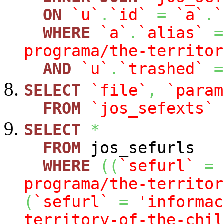
ON
`u`
.
`id`
=
`a`
.
`
WHERE
`a`
.
`alias`
=
programa/the-territor
AND
`u`
.
`trashed`
=
SELECT
`file`
,
`param
FROM
`jos_sefexts`
SELECT
*
FROM
jos_sefurls
WHERE
(
(
`sefurl`
=
programa/the-territor
(
`sefurl`
=
'informac
territory-of-the-chil