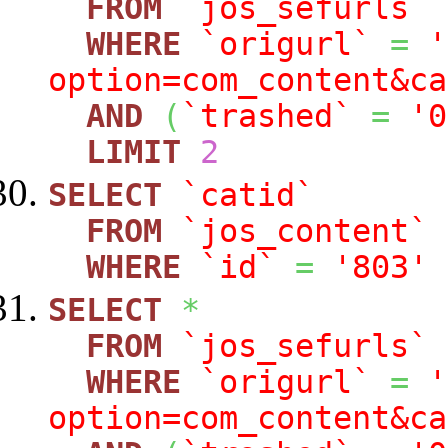
FROM
`jos_sefurls`
WHERE
`origurl`
=
'
option=com_content&ca
AND
(
`trashed`
=
'0
LIMIT
2
SELECT
`catid`
FROM
`jos_content`
WHERE
`id`
=
'803'
SELECT
*
FROM
`jos_sefurls`
WHERE
`origurl`
=
'
option=com_content&ca