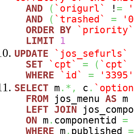
AND
(
`origurl`
!
=
'
AND
(
`trashed`
=
'0
ORDER
BY
`priority`
LIMIT
1
UPDATE
`jos_sefurls`
SET
`cpt`
=
(
`cpt`
WHERE
`id`
=
'3395'
SELECT
m
.*,
c
.
`option
FROM
jos_menu
AS
m
LEFT
JOIN
jos_comp
ON
m
.
componentid
=
WHERE
m
.
published
=