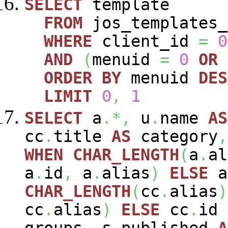
SELECT
template
FROM
jos_templates_
WHERE
client_id
=
0
AND
(
menuid
=
0
OR
ORDER
BY
menuid
DES
LIMIT
0
,
1
SELECT
a
.*,
u
.
name
AS
cc
.
title
AS
category
,
WHEN
CHAR_LENGTH
(
a
.
al
a
.
id
,
a
.
alias
)
ELSE
a
CHAR_LENGTH
(
cc
.
alias
)
cc
.
alias
)
ELSE
cc
.
id
groups
,
s
.
published
A