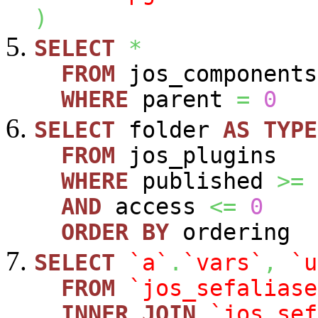
)
SELECT
*
FROM
jos_components
WHERE
parent
=
0
SELECT
folder
AS
TYPE
FROM
jos_plugins
WHERE
published
>=
AND
access
<=
0
ORDER
BY
ordering
SELECT
`a`
.
`vars`
,
`u
FROM
`jos_sefaliase
INNER
JOIN
`jos_sef