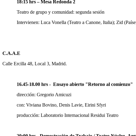
18:15 hrs – Mesa Redonda 2
Teatro de grupo y comunidad: segunda sesión
Intervienen: Luca Vonella (Teatro a Canone, Italia); Zid (País
C.A.A.E
Calle Ercilla 48, Local 3, Madrid.
16.45-18.00 hrs - Ensayo abierto "Retorno al comienzo"
dirección: Gregorio Amicuzi
con: Viviana Bovino, Denis Lavie, Eirini Sfyri
producción: Laboratorio Internacional Residui Teatro
20:00 hrs - Demostración de Trabajo
/ Teatro Núcleo- Arg