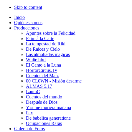
Skip to content
Inicio
Quiénes somos
Producciones
Apuntes sobre la Felicidad
Faim à la Carte
La tempestad de Riki
De Raíces y Cielo
Las almohadas magicas
White bird
El Canto a la Luna
HorrorCircus.Tv
Cuentos del Maiz
00 CL0WN - Misión desarme
ALMAS 5.17
LauraC
Cuentos del mundo
Después de Dios
Y si me muriera mañana
Pax
De babelica generatione
Ocupaciones Raras
Galeria de Fotos