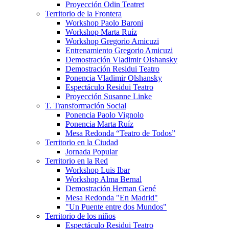
Proyección Odin Teatret
Territorio de la Frontera
Workshop Paolo Baroni
Workshop Marta Ruíz
Workshop Gregorio Amicuzi
Entrenamiento Gregorio Amicuzi
Demostración Vladimir Olshansky
Demostración Residui Teatro
Ponencia Vladimir Olshansky
Espectáculo Residui Teatro
Proyección Susanne Linke
T. Transformación Social
Ponencia Paolo Vignolo
Ponencia Marta Ruíz
Mesa Redonda “Teatro de Todos”
Territorio en la Ciudad
Jornada Popular
Territorio en la Red
Workshop Luis Ibar
Workshop Alma Bernal
Demostración Hernan Gené
Mesa Redonda "En Madrid"
"Un Puente entre dos Mundos"
Territorio de los niños
Espectáculo Residui Teatro