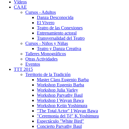
Vídeos
CAAE
Cursos - Adultos
Danza Desconocida
El Vivero
Teatro de las Conexiones
Entrenamiento actoral
Transversalidad del Teatro
Cursos - Niños y Niñas
Teatro y Danza Creativa
Talleres Monográficos
Otras Actividades
Eventos
TTT 2015
Territorio de la Tradición
Master Class Eugenio Barba
Workshop Eugenio Barba
Workshop Julia Varley
Workshop Parvathy Baul
Workshop I Wayan Bawa
Workshop Keiin Yoshimura
"The Total Actor" I Wayan Bawa
"Ceremonia del Té" K.Yoshimura
Espectáculo "White Bird"
Concierto Parvathy Baul