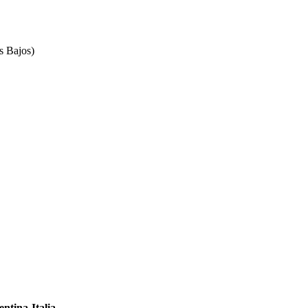
es Bajos)
entina-Italia