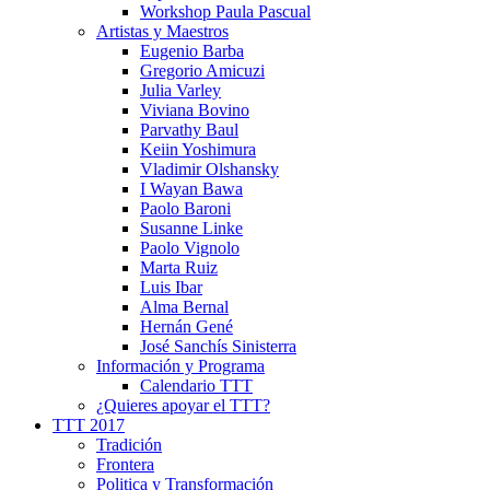
Workshop Paula Pascual
Artistas y Maestros
Eugenio Barba
Gregorio Amicuzi
Julia Varley
Viviana Bovino
Parvathy Baul
Keiin Yoshimura
Vladimir Olshansky
I Wayan Bawa
Paolo Baroni
Susanne Linke
Paolo Vignolo
Marta Ruiz
Luis Ibar
Alma Bernal
Hernán Gené
José Sanchís Sinisterra
Información y Programa
Calendario TTT
¿Quieres apoyar el TTT?
TTT 2017
Tradición
Frontera
Politica y Transformación