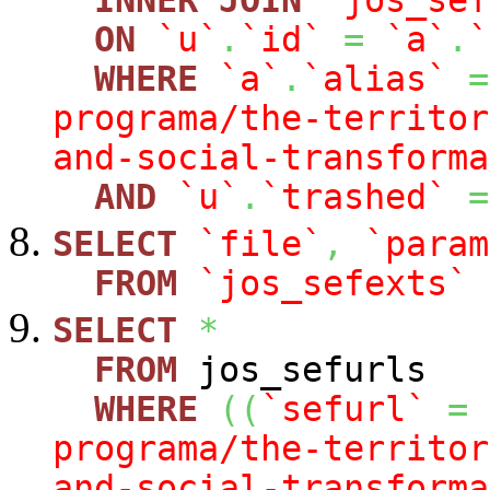
ON
`u`
.
`id`
=
`a`
.
`
WHERE
`a`
.
`alias`
=
programa/the-territor
and-social-transforma
AND
`u`
.
`trashed`
=
SELECT
`file`
,
`param
FROM
`jos_sefexts`
SELECT
*
FROM
jos_sefurls
WHERE
(
(
`sefurl`
=
programa/the-territor
and-social-transforma