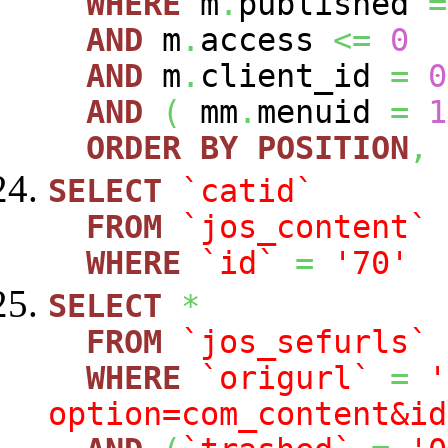
WHERE
m
.
published
=
AND
m
.
access
<=
0
AND
m
.
client_id
=
0
AND
(
mm
.
menuid
=
1
ORDER
BY
POSITION
,
SELECT
`catid`
FROM
`jos_content`
WHERE
`id`
=
'70'
SELECT
*
FROM
`jos_sefurls`
WHERE
`origurl`
=
'
option=com_content&id