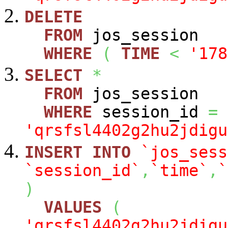
DELETE
FROM
jos_session
WHERE
(
TIME
<
'178
SELECT
*
FROM
jos_session
WHERE
session_id
=
'qrsfsl4402g2hu2jdigu
INSERT
INTO
`jos_sess
`session_id`
,
`time`
,
`
)
VALUES
(
'qrsfsl4402g2hu2jdigu