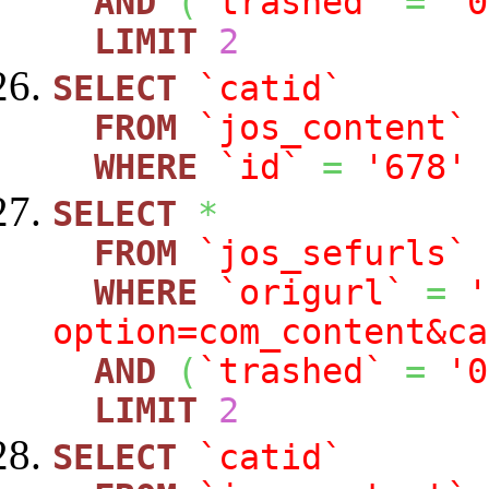
AND
(
`trashed`
=
'0
LIMIT
2
SELECT
`catid`
FROM
`jos_content`
WHERE
`id`
=
'678'
SELECT
*
FROM
`jos_sefurls`
WHERE
`origurl`
=
'
option=com_content&ca
AND
(
`trashed`
=
'0
LIMIT
2
SELECT
`catid`