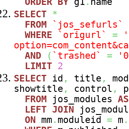
ORDER
BY
g1
.
name
SELECT
*
FROM
`jos_sefurls`
WHERE
`origurl`
=
'
option=com_content&ca
AND
(
`trashed`
=
'0
LIMIT
2
SELECT
id
,
title
,
mod
showtitle
,
control
,
p
FROM
jos_modules
AS
LEFT
JOIN
jos_modu
ON
mm
.
moduleid
=
m
.