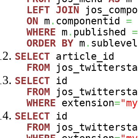
LEFT
JOIN
jos_comp
ON
m
.
componentid
=
WHERE
m
.
published
=
ORDER
BY
m
.
sublevel
SELECT
article_id
FROM
jos_twittersta
SELECT
id
FROM
jos_twittersta
WHERE
extension
=
"my
SELECT
id
FROM
jos_twittersta