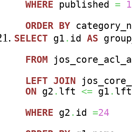
WHERE
published
=
1
ORDER
BY
category_n
SELECT
g1
.
id
AS
group
FROM
jos_core_acl_a
LEFT
JOIN
jos_core_
ON
g2
.
lft
<=
g1
.
lft
WHERE
g2
.
id
=
24