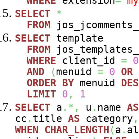
WHERE
extension
=
"my
SELECT
*
FROM
jos_jcomments_
SELECT
template
FROM
jos_templates_
WHERE
client_id
=
0
AND
(
menuid
=
0
OR
ORDER
BY
menuid
DES
LIMIT
0
,
1
SELECT
a
.*,
u
.
name
AS
cc
.
title
AS
category
,
WHEN
CHAR_LENGTH
(
a
.
al