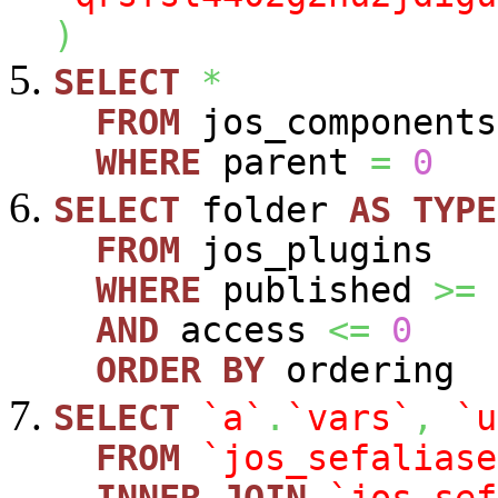
)
SELECT
*
FROM
jos_components
WHERE
parent
=
0
SELECT
folder
AS
TYPE
FROM
jos_plugins
WHERE
published
>=
AND
access
<=
0
ORDER
BY
ordering
SELECT
`a`
.
`vars`
,
`u
FROM
`jos_sefaliase
INNER
JOIN
`jos_sef