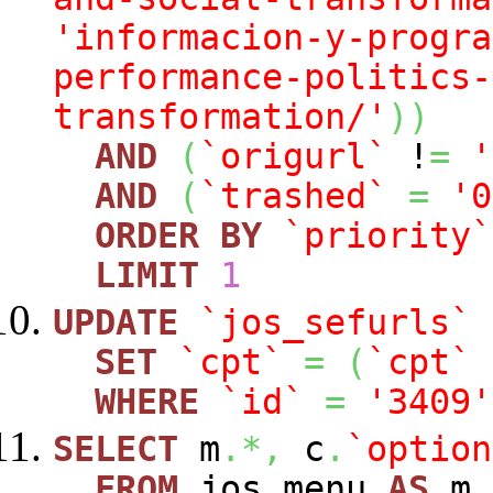
'informacion-y-progra
performance-politics-
transformation/'
)
)
AND
(
`origurl`
!
=
'
AND
(
`trashed`
=
'0
ORDER
BY
`priority`
LIMIT
1
UPDATE
`jos_sefurls`
SET
`cpt`
=
(
`cpt`
WHERE
`id`
=
'3409'
SELECT
m
.*,
c
.
`option
FROM
jos_menu
AS
m