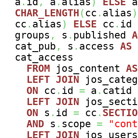
a
.
id
,
a
.
alias
)
ELSE
a
CHAR_LENGTH
(
cc
.
alias
)
cc
.
alias
)
ELSE
cc
.
id
groups
,
s
.
published
A
cat_pub
,
s
.
access
AS
cat_access
FROM
jos_content
AS
LEFT
JOIN
jos_cate
ON
cc
.
id
=
a
.
catid
LEFT
JOIN
jos_sect
ON
s
.
id
=
cc
.
SECTIO
AND
s
.
scope
=
"cont
LEFT
JOIN
jos_user