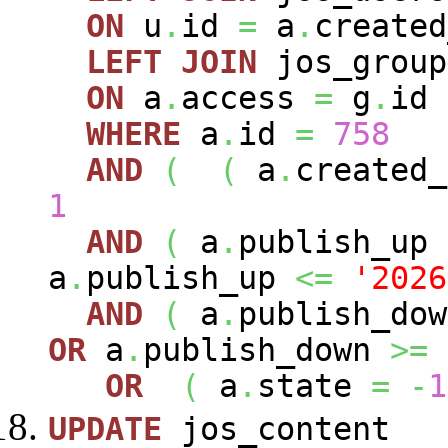
ON
u
.
id
=
a
.
created
LEFT
JOIN
jos_grou
ON
a
.
access
=
g
.
id
WHERE
a
.
id
=
758
AND
(
(
a
.
created
1
AND
(
a
.
publish_up
a
.
publish_up
<=
'2026
AND
(
a
.
publish_do
OR
a
.
publish_down
>=
OR
(
a
.
state
=
-
1
UPDATE
jos_content