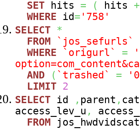
SET
hits
=
(
hits
+
WHERE
id
=
'758'
SELECT
*
FROM
`jos_sefurls`
WHERE
`origurl`
=
'
option=com_content&ca
AND
(
`trashed`
=
'0
LIMIT
2
SELECT
id
,
parent
,
cat
access_lev_u
,
access_
FROM
jos_hwdvidscat