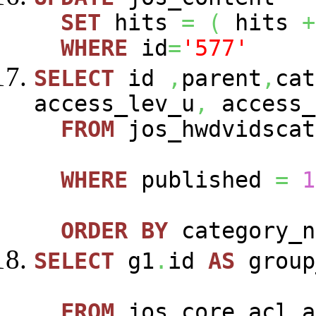
SET
hits
=
(
hits
+
WHERE
id
=
'577'
SELECT
id
,
parent
,
cat
access_lev_u
,
access_
FROM
jos_hwdvidscat
WHERE
published
=
1
ORDER
BY
category_n
SELECT
g1
.
id
AS
group
FROM
jos_core_acl_a