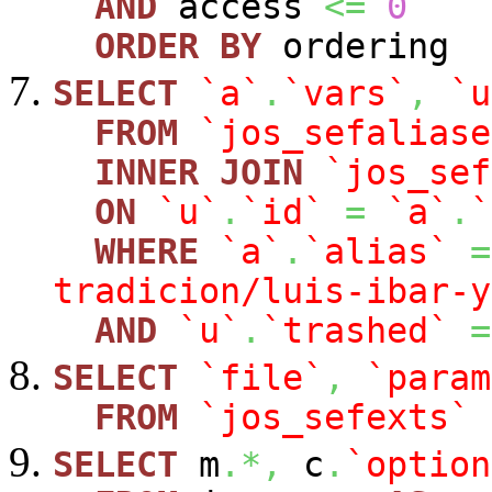
AND
access
<=
0
ORDER
BY
ordering
SELECT
`a`
.
`vars`
,
`u
FROM
`jos_sefaliase
INNER
JOIN
`jos_sef
ON
`u`
.
`id`
=
`a`
.
`
WHERE
`a`
.
`alias`
=
tradicion/luis-ibar-y
AND
`u`
.
`trashed`
=
SELECT
`file`
,
`param
FROM
`jos_sefexts`
SELECT
m
.*,
c
.
`option