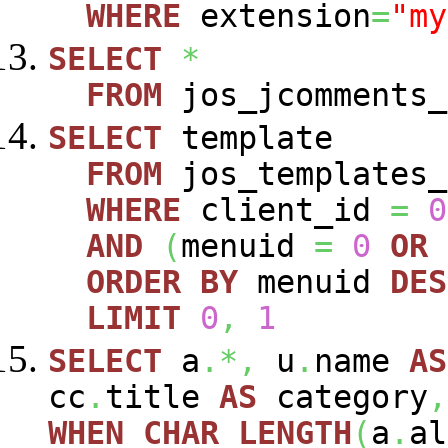
WHERE
extension
=
"my
SELECT
*
FROM
jos_jcomments_
SELECT
template
FROM
jos_templates_
WHERE
client_id
=
0
AND
(
menuid
=
0
OR
ORDER
BY
menuid
DES
LIMIT
0
,
1
SELECT
a
.*,
u
.
name
AS
cc
.
title
AS
category
,
WHEN
CHAR_LENGTH
(
a
.
al