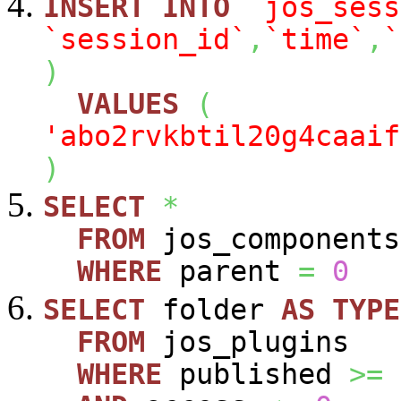
INSERT
INTO
`jos_sess
`session_id`
,
`time`
,
`
)
VALUES
(
'abo2rvkbtil20g4caaif
)
SELECT
*
FROM
jos_components
WHERE
parent
=
0
SELECT
folder
AS
TYPE
FROM
jos_plugins
WHERE
published
>=