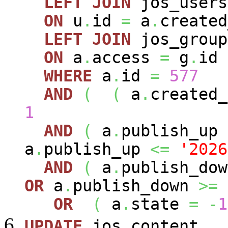
LEFT
JOIN
jos_user
ON
u
.
id
=
a
.
created
LEFT
JOIN
jos_grou
ON
a
.
access
=
g
.
id
WHERE
a
.
id
=
577
AND
(
(
a
.
created
1
AND
(
a
.
publish_up
a
.
publish_up
<=
'2026
AND
(
a
.
publish_do
OR
a
.
publish_down
>=
OR
(
a
.
state
=
-
1
UPDATE
jos_content