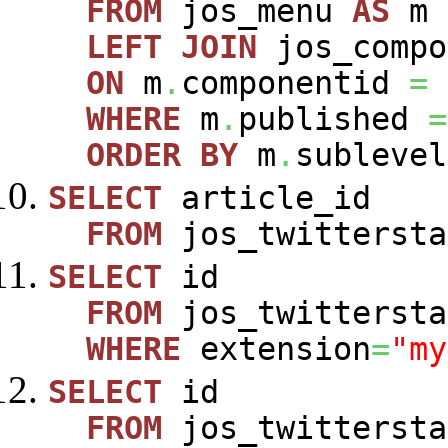
FROM
jos_menu
AS
m
LEFT
JOIN
jos_comp
ON
m
.
componentid
=
WHERE
m
.
published
=
ORDER
BY
m
.
sublevel
SELECT
article_id
FROM
jos_twittersta
SELECT
id
FROM
jos_twittersta
WHERE
extension
=
"my
SELECT
id
FROM
jos_twittersta