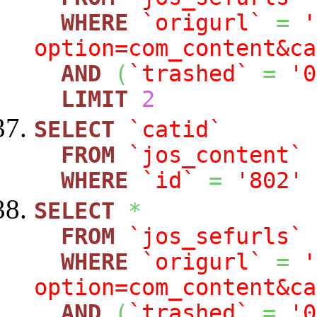
WHERE
`origurl`
=
'
option=com_content&ca
AND
(
`trashed`
=
'0
LIMIT
2
SELECT
`catid`
FROM
`jos_content`
WHERE
`id`
=
'802'
SELECT
*
FROM
`jos_sefurls`
WHERE
`origurl`
=
'
option=com_content&ca
AND
(
`trashed`
=
'0