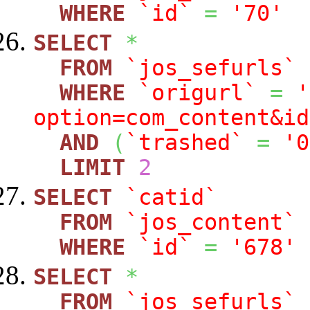
WHERE
`id`
=
'70'
SELECT
*
FROM
`jos_sefurls`
WHERE
`origurl`
=
'
option=com_content&id
AND
(
`trashed`
=
'0
LIMIT
2
SELECT
`catid`
FROM
`jos_content`
WHERE
`id`
=
'678'
SELECT
*
FROM
`jos_sefurls`