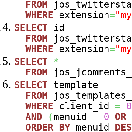
FROM
jos_twittersta
WHERE
extension
=
"my
SELECT
id
FROM
jos_twittersta
WHERE
extension
=
"my
SELECT
*
FROM
jos_jcomments_
SELECT
template
FROM
jos_templates_
WHERE
client_id
=
0
AND
(
menuid
=
0
OR
ORDER
BY
menuid
DES