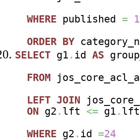
WHERE
published
=
1
ORDER
BY
category_n
SELECT
g1
.
id
AS
group
FROM
jos_core_acl_a
LEFT
JOIN
jos_core_
ON
g2
.
lft
<=
g1
.
lft
WHERE
g2
.
id
=
24