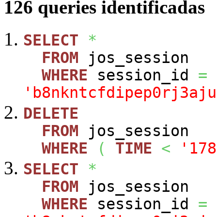
126 queries identificadas
SELECT
*
FROM
jos_session
WHERE
session_id
=
'b8nkntcfdipep0rj3aju
DELETE
FROM
jos_session
WHERE
(
TIME
<
'178
SELECT
*
FROM
jos_session
WHERE
session_id
=