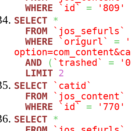
WHERE
`id`
=
'809'
SELECT
*
FROM
`jos_sefurls`
WHERE
`origurl`
=
'
option=com_content&ca
AND
(
`trashed`
=
'0
LIMIT
2
SELECT
`catid`
FROM
`jos_content`
WHERE
`id`
=
'770'
SELECT
*
FROM
`jos_sefurls`