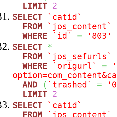
LIMIT
2
SELECT
`catid`
FROM
`jos_content`
WHERE
`id`
=
'803'
SELECT
*
FROM
`jos_sefurls`
WHERE
`origurl`
=
'
option=com_content&ca
AND
(
`trashed`
=
'0
LIMIT
2
SELECT
`catid`
FROM
`jos_content`