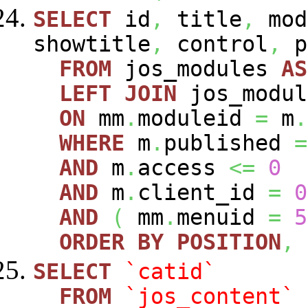
SELECT
id
,
title
,
mod
showtitle
,
control
,
p
FROM
jos_modules
AS
LEFT
JOIN
jos_modu
ON
mm
.
moduleid
=
m
.
WHERE
m
.
published
=
AND
m
.
access
<=
0
AND
m
.
client_id
=
0
AND
(
mm
.
menuid
=
5
ORDER
BY
POSITION
,
SELECT
`catid`
FROM
`jos_content`