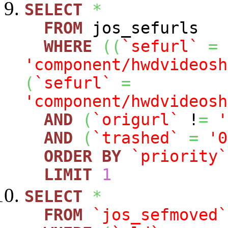
SELECT
*
FROM
jos_sefurls
WHERE
(
(
`sefurl`
=
'component/hwdvideosh
(
`sefurl`
=
'component/hwdvideosh
AND
(
`origurl`
!
=
'
AND
(
`trashed`
=
'0
ORDER
BY
`priority`
LIMIT
1
SELECT
*
FROM
`jos_sefmoved`