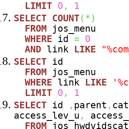
LIMIT
0
,
1
SELECT
COUNT
(
*
)
FROM
jos_menu
WHERE
id
=
0
AND
link
LIKE
"%com
SELECT
id
FROM
jos_menu
WHERE
link
LIKE
'%c
LIMIT
0
,
1
SELECT
id
,
parent
,
cat
access_lev_u
,
access_
FROM
jos_hwdvidscat