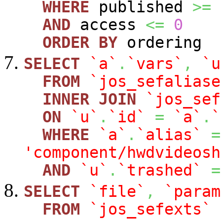
WHERE
published
>=
AND
access
<=
0
ORDER
BY
ordering
SELECT
`a`
.
`vars`
,
`u
FROM
`jos_sefaliase
INNER
JOIN
`jos_sef
ON
`u`
.
`id`
=
`a`
.
`
WHERE
`a`
.
`alias`
=
'component/hwdvideosh
AND
`u`
.
`trashed`
=
SELECT
`file`
,
`param
FROM
`jos_sefexts`