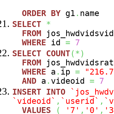
ORDER
BY
g1
.
name
SELECT
*
FROM
jos_hwdvidsvid
WHERE
id
=
7
SELECT
COUNT
(
*
)
FROM
jos_hwdvidsra
WHERE
a
.
ip
=
"216.7
AND
a
.
videoid
=
7
INSERT
INTO
`jos_hwdv
`videoid`
,
`userid`
,
`v
VALUES
(
'7'
,
'0'
,
'3