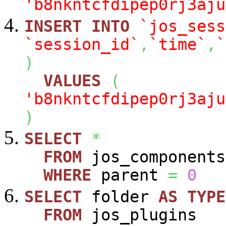
'b8nkntcfdipep0rj3aju
INSERT
INTO
`jos_sess
`session_id`
,
`time`
,
`
)
VALUES
(
'b8nkntcfdipep0rj3aju
)
SELECT
*
FROM
jos_components
WHERE
parent
=
0
SELECT
folder
AS
TYPE
FROM
jos_plugins