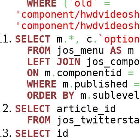
WHERE
(
`old`
=
'component/hwdvideosh
'component/hwdvideosh
SELECT
m
.*,
c
.
`option
FROM
jos_menu
AS
m
LEFT
JOIN
jos_comp
ON
m
.
componentid
=
WHERE
m
.
published
=
ORDER
BY
m
.
sublevel
SELECT
article_id
FROM
jos_twittersta
SELECT
id