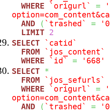
WHERE
`origurl`
=
'
option=com_content&ca
AND
(
`trashed`
=
'0
LIMIT
2
SELECT
`catid`
FROM
`jos_content`
WHERE
`id`
=
'668'
SELECT
*
FROM
`jos_sefurls`
WHERE
`origurl`
=
'
option=com_content&ca
AND
(
`trashed`
=
'0