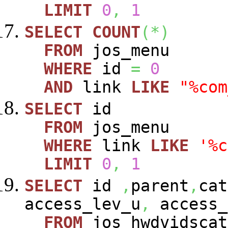
LIMIT
0
,
1
SELECT
COUNT
(
*
)
FROM
jos_menu
WHERE
id
=
0
AND
link
LIKE
"%com
SELECT
id
FROM
jos_menu
WHERE
link
LIKE
'%c
LIMIT
0
,
1
SELECT
id
,
parent
,
cat
access_lev_u
,
access_
FROM
jos_hwdvidscat