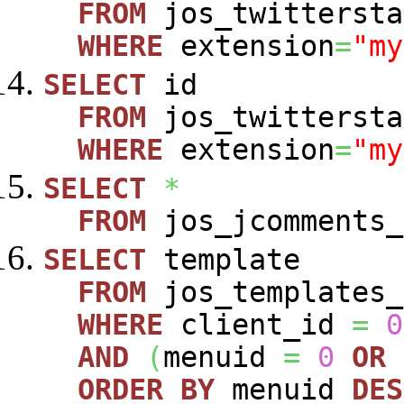
FROM
jos_twittersta
WHERE
extension
=
"my
SELECT
id
FROM
jos_twittersta
WHERE
extension
=
"my
SELECT
*
FROM
jos_jcomments_
SELECT
template
FROM
jos_templates_
WHERE
client_id
=
0
AND
(
menuid
=
0
OR
ORDER
BY
menuid
DES