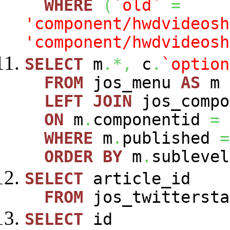
WHERE
(
`old`
=
'component/hwdvideosh
'component/hwdvideosh
SELECT
m
.*,
c
.
`option
FROM
jos_menu
AS
m
LEFT
JOIN
jos_comp
ON
m
.
componentid
=
WHERE
m
.
published
=
ORDER
BY
m
.
sublevel
SELECT
article_id
FROM
jos_twittersta
SELECT
id