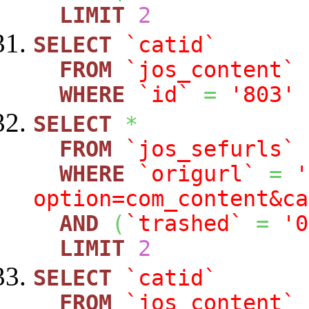
LIMIT
2
SELECT
`catid`
FROM
`jos_content`
WHERE
`id`
=
'803'
SELECT
*
FROM
`jos_sefurls`
WHERE
`origurl`
=
'
option=com_content&ca
AND
(
`trashed`
=
'0
LIMIT
2
SELECT
`catid`
FROM
`jos_content`