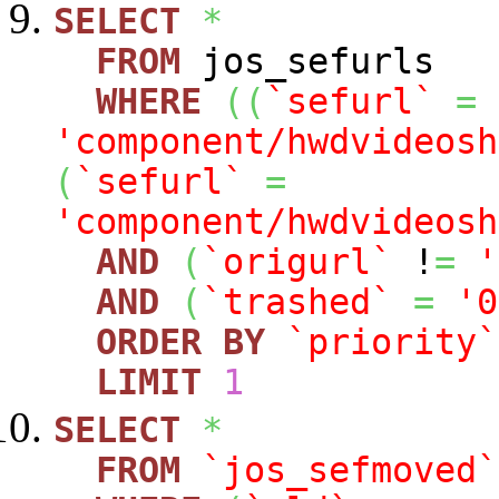
SELECT
*
FROM
jos_sefurls
WHERE
(
(
`sefurl`
=
'component/hwdvideosh
(
`sefurl`
=
'component/hwdvideosh
AND
(
`origurl`
!
=
'
AND
(
`trashed`
=
'0
ORDER
BY
`priority`
LIMIT
1
SELECT
*
FROM
`jos_sefmoved`