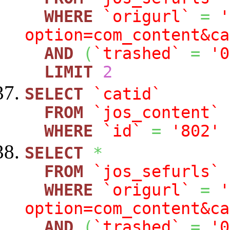
WHERE
`origurl`
=
'
option=com_content&ca
AND
(
`trashed`
=
'0
LIMIT
2
SELECT
`catid`
FROM
`jos_content`
WHERE
`id`
=
'802'
SELECT
*
FROM
`jos_sefurls`
WHERE
`origurl`
=
'
option=com_content&ca
AND
(
`trashed`
=
'0