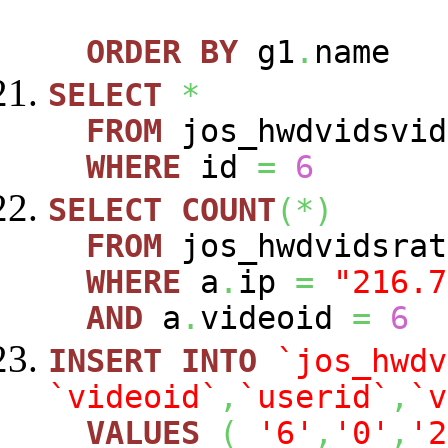
ORDER
BY
g1
.
name
SELECT
*
FROM
jos_hwdvidsvid
WHERE
id
=
6
SELECT
COUNT
(
*
)
FROM
jos_hwdvidsra
WHERE
a
.
ip
=
"216.7
AND
a
.
videoid
=
6
INSERT
INTO
`jos_hwdv
`videoid`
,
`userid`
,
`v
VALUES
(
'6'
,
'0'
,
'2