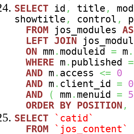
SELECT
id
,
title
,
mod
showtitle
,
control
,
p
FROM
jos_modules
AS
LEFT
JOIN
jos_modu
ON
mm
.
moduleid
=
m
.
WHERE
m
.
published
=
AND
m
.
access
<=
0
AND
m
.
client_id
=
0
AND
(
mm
.
menuid
=
5
ORDER
BY
POSITION
,
SELECT
`catid`
FROM
`jos_content`