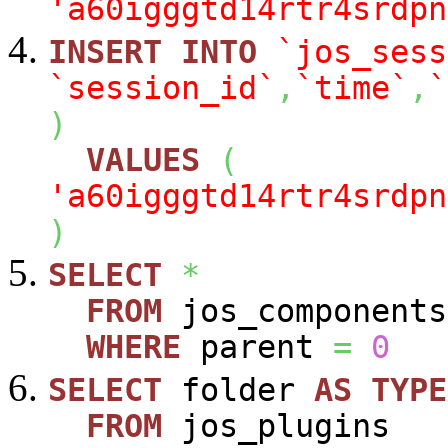
'a60igggtd14rtr4srdpn
INSERT
INTO
`jos_sess
`session_id`
,
`time`
,
`
)
VALUES
(
'a60igggtd14rtr4srdpn
)
SELECT
*
FROM
jos_components
WHERE
parent
=
0
SELECT
folder
AS
TYPE
FROM
jos_plugins