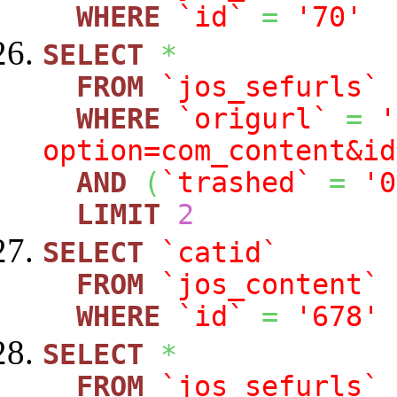
WHERE
`id`
=
'70'
SELECT
*
FROM
`jos_sefurls`
WHERE
`origurl`
=
'
option=com_content&id
AND
(
`trashed`
=
'0
LIMIT
2
SELECT
`catid`
FROM
`jos_content`
WHERE
`id`
=
'678'
SELECT
*
FROM
`jos_sefurls`