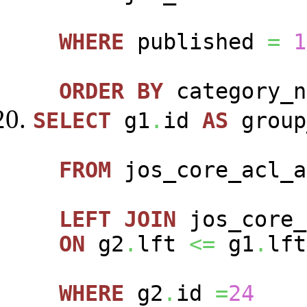
WHERE
published
=
1
ORDER
BY
category_n
SELECT
g1
.
id
AS
group
FROM
jos_core_acl_a
LEFT
JOIN
jos_core_
ON
g2
.
lft
<=
g1
.
lft
WHERE
g2
.
id
=
24