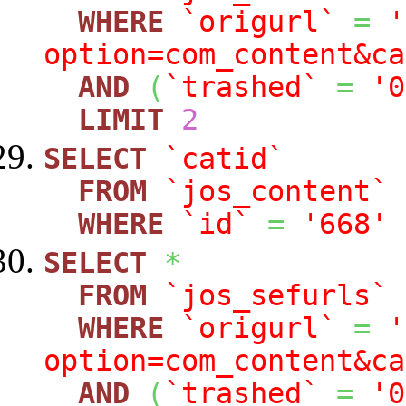
WHERE
`origurl`
=
'
option=com_content&ca
AND
(
`trashed`
=
'0
LIMIT
2
SELECT
`catid`
FROM
`jos_content`
WHERE
`id`
=
'668'
SELECT
*
FROM
`jos_sefurls`
WHERE
`origurl`
=
'
option=com_content&ca
AND
(
`trashed`
=
'0