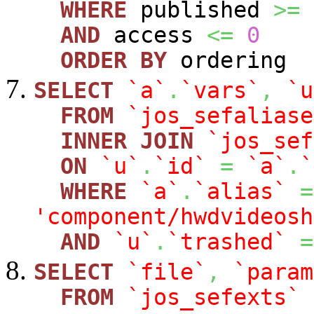
WHERE
published
>=
AND
access
<=
0
ORDER
BY
ordering
SELECT
`a`
.
`vars`
,
`u
FROM
`jos_sefaliase
INNER
JOIN
`jos_sef
ON
`u`
.
`id`
=
`a`
.
`
WHERE
`a`
.
`alias`
=
'component/hwdvideosh
AND
`u`
.
`trashed`
=
SELECT
`file`
,
`param
FROM
`jos_sefexts`