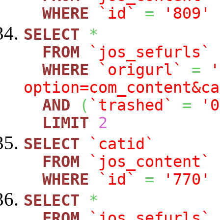
WHERE
`id`
=
'809'
SELECT
*
FROM
`jos_sefurls`
WHERE
`origurl`
=
'
option=com_content&ca
AND
(
`trashed`
=
'0
LIMIT
2
SELECT
`catid`
FROM
`jos_content`
WHERE
`id`
=
'770'
SELECT
*
FROM
`jos_sefurls`