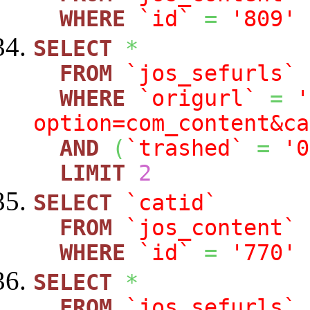
WHERE
`id`
=
'809'
SELECT
*
FROM
`jos_sefurls`
WHERE
`origurl`
=
'
option=com_content&ca
AND
(
`trashed`
=
'0
LIMIT
2
SELECT
`catid`
FROM
`jos_content`
WHERE
`id`
=
'770'
SELECT
*
FROM
`jos_sefurls`