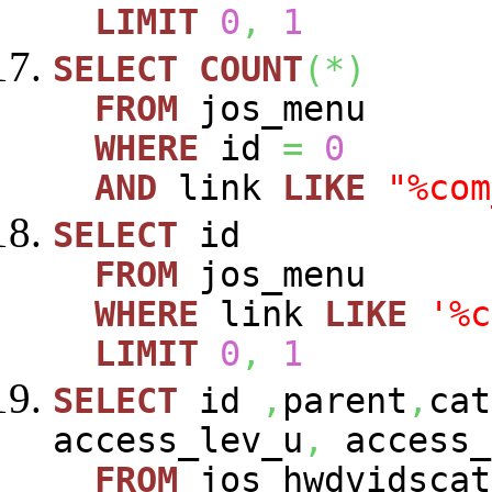
LIMIT
0
,
1
SELECT
COUNT
(
*
)
FROM
jos_menu
WHERE
id
=
0
AND
link
LIKE
"%com
SELECT
id
FROM
jos_menu
WHERE
link
LIKE
'%c
LIMIT
0
,
1
SELECT
id
,
parent
,
cat
access_lev_u
,
access_
FROM
jos_hwdvidscat