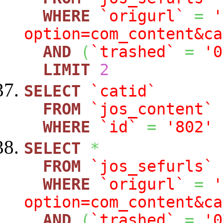
WHERE
`origurl`
=
'
option=com_content&ca
AND
(
`trashed`
=
'0
LIMIT
2
SELECT
`catid`
FROM
`jos_content`
WHERE
`id`
=
'802'
SELECT
*
FROM
`jos_sefurls`
WHERE
`origurl`
=
'
option=com_content&ca
AND
(
`trashed`
=
'0