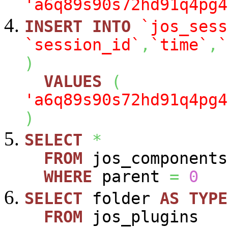
'a6q89s90s72hd91q4pg4
INSERT
INTO
`jos_sess
`session_id`
,
`time`
,
`
)
VALUES
(
'a6q89s90s72hd91q4pg4
)
SELECT
*
FROM
jos_components
WHERE
parent
=
0
SELECT
folder
AS
TYPE
FROM
jos_plugins