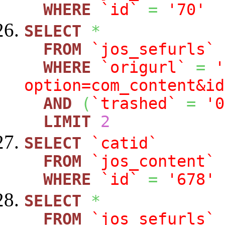
WHERE
`id`
=
'70'
SELECT
*
FROM
`jos_sefurls`
WHERE
`origurl`
=
'
option=com_content&id
AND
(
`trashed`
=
'0
LIMIT
2
SELECT
`catid`
FROM
`jos_content`
WHERE
`id`
=
'678'
SELECT
*
FROM
`jos_sefurls`