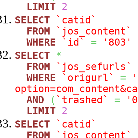
LIMIT
2
SELECT
`catid`
FROM
`jos_content`
WHERE
`id`
=
'803'
SELECT
*
FROM
`jos_sefurls`
WHERE
`origurl`
=
'
option=com_content&ca
AND
(
`trashed`
=
'0
LIMIT
2
SELECT
`catid`
FROM
`jos_content`