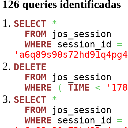
126 queries identificadas
SELECT
*
FROM
jos_session
WHERE
session_id
=
'a6q89s90s72hd91q4pg4
DELETE
FROM
jos_session
WHERE
(
TIME
<
'178
SELECT
*
FROM
jos_session
WHERE
session_id
=