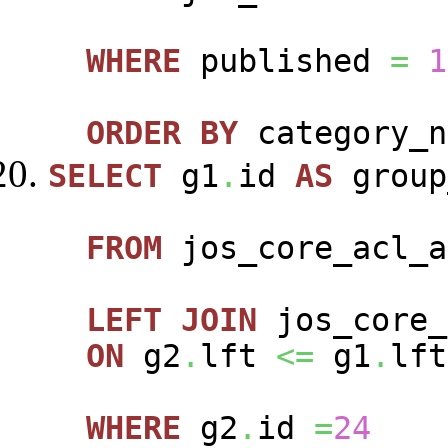
WHERE
published
=
1
ORDER
BY
category_n
SELECT
g1
.
id
AS
group
FROM
jos_core_acl_a
LEFT
JOIN
jos_core_
ON
g2
.
lft
<=
g1
.
lft
WHERE
g2
.
id
=
24