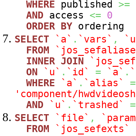
WHERE
published
>=
AND
access
<=
0
ORDER
BY
ordering
SELECT
`a`
.
`vars`
,
`u
FROM
`jos_sefaliase
INNER
JOIN
`jos_sef
ON
`u`
.
`id`
=
`a`
.
`
WHERE
`a`
.
`alias`
=
'component/hwdvideosh
AND
`u`
.
`trashed`
=
SELECT
`file`
,
`param
FROM
`jos_sefexts`