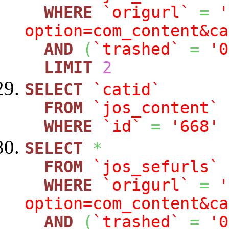
WHERE
`origurl`
=
'
option=com_content&ca
AND
(
`trashed`
=
'0
LIMIT
2
SELECT
`catid`
FROM
`jos_content`
WHERE
`id`
=
'668'
SELECT
*
FROM
`jos_sefurls`
WHERE
`origurl`
=
'
option=com_content&ca
AND
(
`trashed`
=
'0