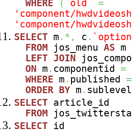
WHERE
(
`old`
=
'component/hwdvideosh
'component/hwdvideosh
SELECT
m
.*,
c
.
`option
FROM
jos_menu
AS
m
LEFT
JOIN
jos_comp
ON
m
.
componentid
=
WHERE
m
.
published
=
ORDER
BY
m
.
sublevel
SELECT
article_id
FROM
jos_twittersta
SELECT
id