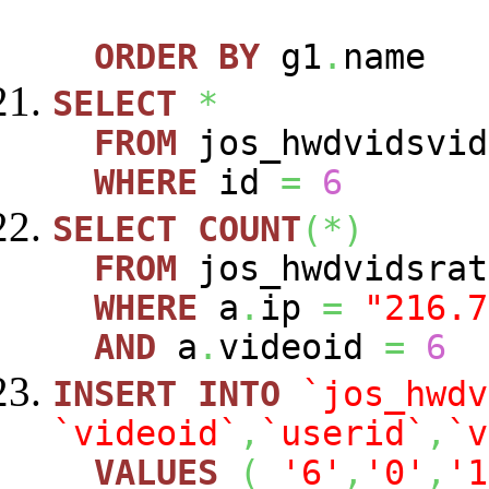
ORDER
BY
g1
.
name
SELECT
*
FROM
jos_hwdvidsvid
WHERE
id
=
6
SELECT
COUNT
(
*
)
FROM
jos_hwdvidsra
WHERE
a
.
ip
=
"216.7
AND
a
.
videoid
=
6
INSERT
INTO
`jos_hwdv
`videoid`
,
`userid`
,
`v
VALUES
(
'6'
,
'0'
,
'1