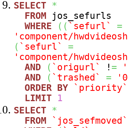
SELECT
*
FROM
jos_sefurls
WHERE
(
(
`sefurl`
=
'component/hwdvideosh
(
`sefurl`
=
'component/hwdvideosh
AND
(
`origurl`
!
=
'
AND
(
`trashed`
=
'0
ORDER
BY
`priority`
LIMIT
1
SELECT
*
FROM
`jos_sefmoved`