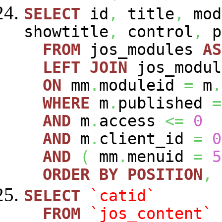
SELECT
id
,
title
,
mod
showtitle
,
control
,
p
FROM
jos_modules
AS
LEFT
JOIN
jos_modu
ON
mm
.
moduleid
=
m
.
WHERE
m
.
published
=
AND
m
.
access
<=
0
AND
m
.
client_id
=
0
AND
(
mm
.
menuid
=
5
ORDER
BY
POSITION
,
SELECT
`catid`
FROM
`jos_content`