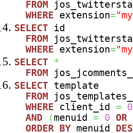
FROM
jos_twittersta
WHERE
extension
=
"my
SELECT
id
FROM
jos_twittersta
WHERE
extension
=
"my
SELECT
*
FROM
jos_jcomments_
SELECT
template
FROM
jos_templates_
WHERE
client_id
=
0
AND
(
menuid
=
0
OR
ORDER
BY
menuid
DES