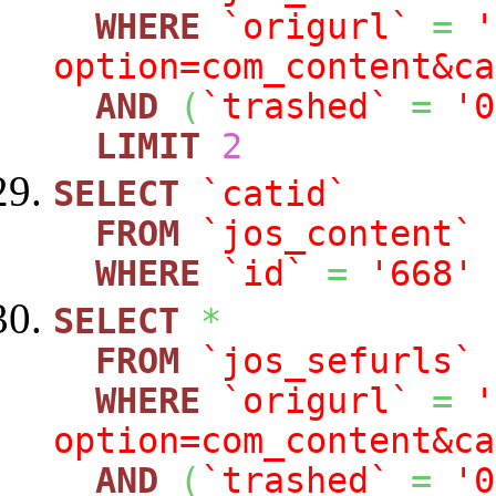
WHERE
`origurl`
=
'
option=com_content&ca
AND
(
`trashed`
=
'0
LIMIT
2
SELECT
`catid`
FROM
`jos_content`
WHERE
`id`
=
'668'
SELECT
*
FROM
`jos_sefurls`
WHERE
`origurl`
=
'
option=com_content&ca
AND
(
`trashed`
=
'0