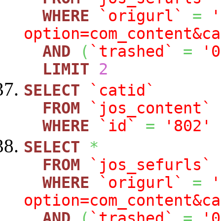
WHERE
`origurl`
=
'
option=com_content&ca
AND
(
`trashed`
=
'0
LIMIT
2
SELECT
`catid`
FROM
`jos_content`
WHERE
`id`
=
'802'
SELECT
*
FROM
`jos_sefurls`
WHERE
`origurl`
=
'
option=com_content&ca
AND
(
`trashed`
=
'0