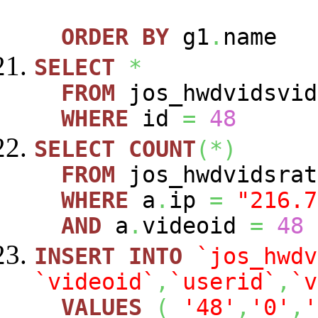
ORDER
BY
g1
.
name
SELECT
*
FROM
jos_hwdvidsvid
WHERE
id
=
48
SELECT
COUNT
(
*
)
FROM
jos_hwdvidsra
WHERE
a
.
ip
=
"216.7
AND
a
.
videoid
=
48
INSERT
INTO
`jos_hwdv
`videoid`
,
`userid`
,
`v
VALUES
(
'48'
,
'0'
,
'