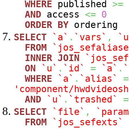
WHERE
published
>=
AND
access
<=
0
ORDER
BY
ordering
SELECT
`a`
.
`vars`
,
`u
FROM
`jos_sefaliase
INNER
JOIN
`jos_sef
ON
`u`
.
`id`
=
`a`
.
`
WHERE
`a`
.
`alias`
=
'component/hwdvideosh
AND
`u`
.
`trashed`
=
SELECT
`file`
,
`param
FROM
`jos_sefexts`