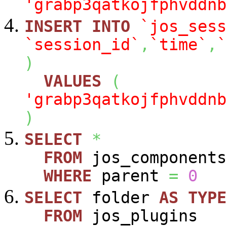
'grabp3qatkojfphvddnb
INSERT
INTO
`jos_sess
`session_id`
,
`time`
,
`
)
VALUES
(
'grabp3qatkojfphvddnb
)
SELECT
*
FROM
jos_components
WHERE
parent
=
0
SELECT
folder
AS
TYPE
FROM
jos_plugins