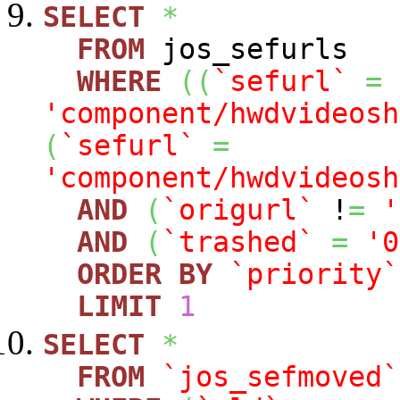
SELECT
*
FROM
jos_sefurls
WHERE
(
(
`sefurl`
=
'component/hwdvideosh
(
`sefurl`
=
'component/hwdvideosh
AND
(
`origurl`
!
=
'
AND
(
`trashed`
=
'0
ORDER
BY
`priority`
LIMIT
1
SELECT
*
FROM
`jos_sefmoved`