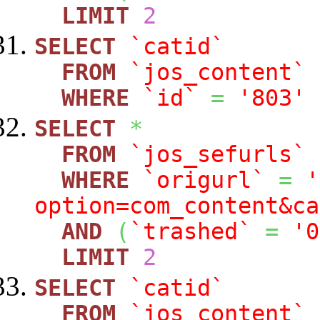
LIMIT
2
SELECT
`catid`
FROM
`jos_content`
WHERE
`id`
=
'803'
SELECT
*
FROM
`jos_sefurls`
WHERE
`origurl`
=
'
option=com_content&ca
AND
(
`trashed`
=
'0
LIMIT
2
SELECT
`catid`
FROM
`jos_content`