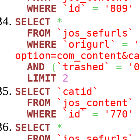
WHERE
`id`
=
'809'
SELECT
*
FROM
`jos_sefurls`
WHERE
`origurl`
=
'
option=com_content&ca
AND
(
`trashed`
=
'0
LIMIT
2
SELECT
`catid`
FROM
`jos_content`
WHERE
`id`
=
'770'
SELECT
*
FROM
`jos_sefurls`