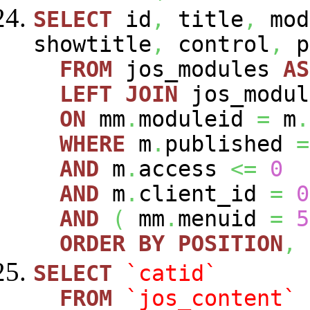
SELECT
id
,
title
,
mod
showtitle
,
control
,
p
FROM
jos_modules
AS
LEFT
JOIN
jos_modu
ON
mm
.
moduleid
=
m
.
WHERE
m
.
published
=
AND
m
.
access
<=
0
AND
m
.
client_id
=
0
AND
(
mm
.
menuid
=
5
ORDER
BY
POSITION
,
SELECT
`catid`
FROM
`jos_content`