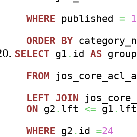
WHERE
published
=
1
ORDER
BY
category_n
SELECT
g1
.
id
AS
group
FROM
jos_core_acl_a
LEFT
JOIN
jos_core_
ON
g2
.
lft
<=
g1
.
lft
WHERE
g2
.
id
=
24