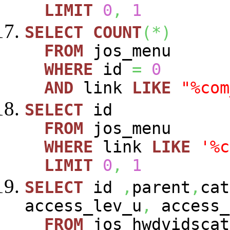
LIMIT
0
,
1
SELECT
COUNT
(
*
)
FROM
jos_menu
WHERE
id
=
0
AND
link
LIKE
"%com
SELECT
id
FROM
jos_menu
WHERE
link
LIKE
'%c
LIMIT
0
,
1
SELECT
id
,
parent
,
cat
access_lev_u
,
access_
FROM
jos_hwdvidscat