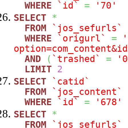
WHERE
`id`
=
'70'
SELECT
*
FROM
`jos_sefurls`
WHERE
`origurl`
=
'
option=com_content&id
AND
(
`trashed`
=
'0
LIMIT
2
SELECT
`catid`
FROM
`jos_content`
WHERE
`id`
=
'678'
SELECT
*
FROM
`jos_sefurls`