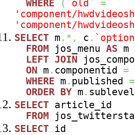
WHERE
(
`old`
=
'component/hwdvideosh
'component/hwdvideosh
SELECT
m
.*,
c
.
`option
FROM
jos_menu
AS
m
LEFT
JOIN
jos_comp
ON
m
.
componentid
=
WHERE
m
.
published
=
ORDER
BY
m
.
sublevel
SELECT
article_id
FROM
jos_twittersta
SELECT
id