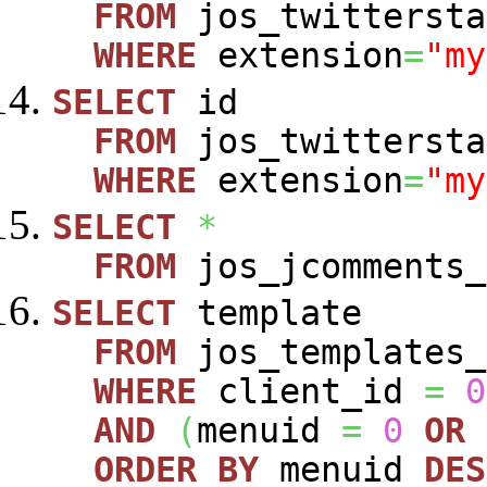
FROM
jos_twittersta
WHERE
extension
=
"my
SELECT
id
FROM
jos_twittersta
WHERE
extension
=
"my
SELECT
*
FROM
jos_jcomments_
SELECT
template
FROM
jos_templates_
WHERE
client_id
=
0
AND
(
menuid
=
0
OR
ORDER
BY
menuid
DES