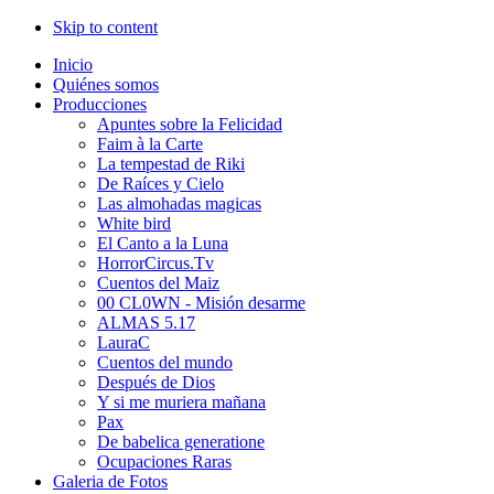
Skip to content
Inicio
Quiénes somos
Producciones
Apuntes sobre la Felicidad
Faim à la Carte
La tempestad de Riki
De Raíces y Cielo
Las almohadas magicas
White bird
El Canto a la Luna
HorrorCircus.Tv
Cuentos del Maiz
00 CL0WN - Misión desarme
ALMAS 5.17
LauraC
Cuentos del mundo
Después de Dios
Y si me muriera mañana
Pax
De babelica generatione
Ocupaciones Raras
Galeria de Fotos