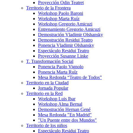
Proyección Odin Teatret
Territorio de la Frontera
Workshop Paolo Baroni
Workshop Marta Ruíz
Workshop Gregorio Amicuzi
Entrenamiento Gregorio Amicuzi
Demostración Vladimir Olshansky
Demostración Residui Teatro
Ponencia Vladimir Olshansky
Espectáculo Residui Teatro
Proyección Susanne Linke
T. Transformación Social
Ponencia Paolo Vignolo
Ponencia Marta Ruíz
Mesa Redonda “Teatro de Todos”
Territorio en la Ciudad
Jornada Popular
Territorio en la Red
Workshop Luis Ibar
Workshop Alma Bernal
Demostración Hernan Gené
Mesa Redonda "En Madrid"
"Un Puente entre dos Mundos"
Territorio de los niños
Espectáculo Residui Teatro