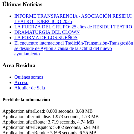
Últimas Noticias
INFORME TRANSPARENCIA - ASOCIACIÓN RESIDUI
TEATRO - EJERCICIO 2025
LA FUERZA DEL GRUPO: 25 años de RESIDUI TEATRO
DRAMATURGIA DEL CLOWN
LA FORMA DE LOS SUEÑOS
El encuentro internacional Tradición-Transmisión-Transgresión
se despide de Ayllón a causa de la actitud del nuevo
ayuntamiento
Area Residua
Quiénes somos
Acceso
Alquiler de Sala
Perfíl de la información
Application afterLoad: 0.000 seconds, 0.68 MB
Application afterInitialise: 1.973 seconds, 1.73 MB
Application afterRoute: 3.719 seconds, 4.74 MB
Application afterDispatch: 5.402 seconds, 5.91 MB
Application afterRender: 5.698 seconds, 6.55 MB