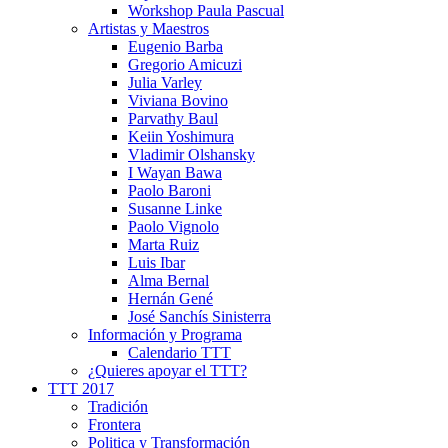
Workshop Paula Pascual
Artistas y Maestros
Eugenio Barba
Gregorio Amicuzi
Julia Varley
Viviana Bovino
Parvathy Baul
Keiin Yoshimura
Vladimir Olshansky
I Wayan Bawa
Paolo Baroni
Susanne Linke
Paolo Vignolo
Marta Ruiz
Luis Ibar
Alma Bernal
Hernán Gené
José Sanchís Sinisterra
Información y Programa
Calendario TTT
¿Quieres apoyar el TTT?
TTT 2017
Tradición
Frontera
Politica y Transformación