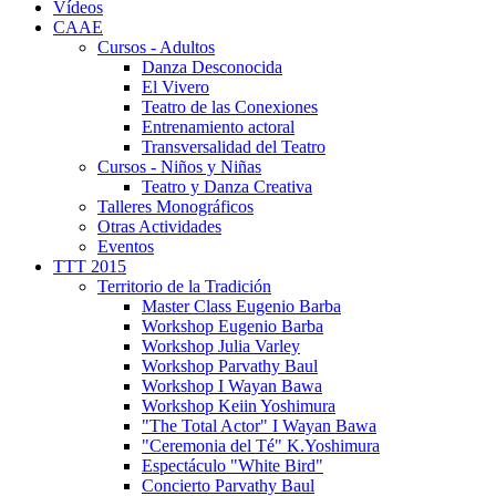
Vídeos
CAAE
Cursos - Adultos
Danza Desconocida
El Vivero
Teatro de las Conexiones
Entrenamiento actoral
Transversalidad del Teatro
Cursos - Niños y Niñas
Teatro y Danza Creativa
Talleres Monográficos
Otras Actividades
Eventos
TTT 2015
Territorio de la Tradición
Master Class Eugenio Barba
Workshop Eugenio Barba
Workshop Julia Varley
Workshop Parvathy Baul
Workshop I Wayan Bawa
Workshop Keiin Yoshimura
"The Total Actor" I Wayan Bawa
"Ceremonia del Té" K.Yoshimura
Espectáculo "White Bird"
Concierto Parvathy Baul