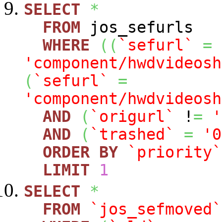
SELECT
*
FROM
jos_sefurls
WHERE
(
(
`sefurl`
=
'component/hwdvideosh
(
`sefurl`
=
'component/hwdvideosh
AND
(
`origurl`
!
=
'
AND
(
`trashed`
=
'0
ORDER
BY
`priority`
LIMIT
1
SELECT
*
FROM
`jos_sefmoved`