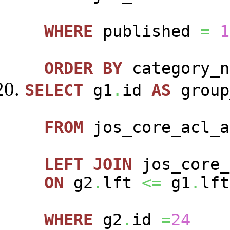
WHERE
published
=
1
ORDER
BY
category_n
SELECT
g1
.
id
AS
group
FROM
jos_core_acl_a
LEFT
JOIN
jos_core_
ON
g2
.
lft
<=
g1
.
lft
WHERE
g2
.
id
=
24