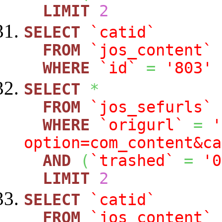
LIMIT
2
SELECT
`catid`
FROM
`jos_content`
WHERE
`id`
=
'803'
SELECT
*
FROM
`jos_sefurls`
WHERE
`origurl`
=
'
option=com_content&ca
AND
(
`trashed`
=
'0
LIMIT
2
SELECT
`catid`
FROM
`jos_content`