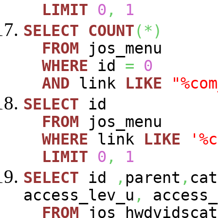
LIMIT
0
,
1
SELECT
COUNT
(
*
)
FROM
jos_menu
WHERE
id
=
0
AND
link
LIKE
"%com
SELECT
id
FROM
jos_menu
WHERE
link
LIKE
'%c
LIMIT
0
,
1
SELECT
id
,
parent
,
cat
access_lev_u
,
access_
FROM
jos_hwdvidscat