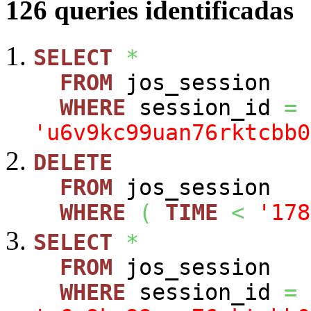
126 queries identificadas
SELECT
*
FROM
jos_session
WHERE
session_id
=
'u6v9kc99uan76rktcbb0
DELETE
FROM
jos_session
WHERE
(
TIME
<
'178
SELECT
*
FROM
jos_session
WHERE
session_id
=