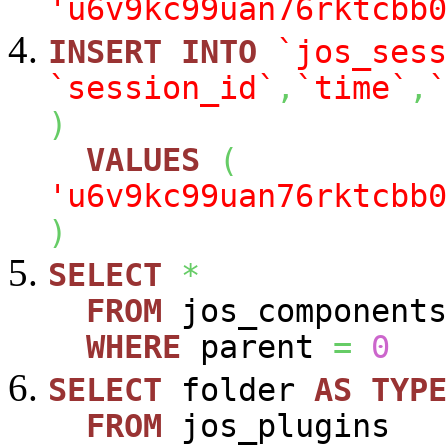
'u6v9kc99uan76rktcbb0
INSERT
INTO
`jos_sess
`session_id`
,
`time`
,
`
)
VALUES
(
'u6v9kc99uan76rktcbb0
)
SELECT
*
FROM
jos_components
WHERE
parent
=
0
SELECT
folder
AS
TYPE
FROM
jos_plugins