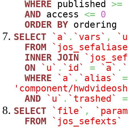
WHERE
published
>=
AND
access
<=
0
ORDER
BY
ordering
SELECT
`a`
.
`vars`
,
`u
FROM
`jos_sefaliase
INNER
JOIN
`jos_sef
ON
`u`
.
`id`
=
`a`
.
`
WHERE
`a`
.
`alias`
=
'component/hwdvideosh
AND
`u`
.
`trashed`
=
SELECT
`file`
,
`param
FROM
`jos_sefexts`