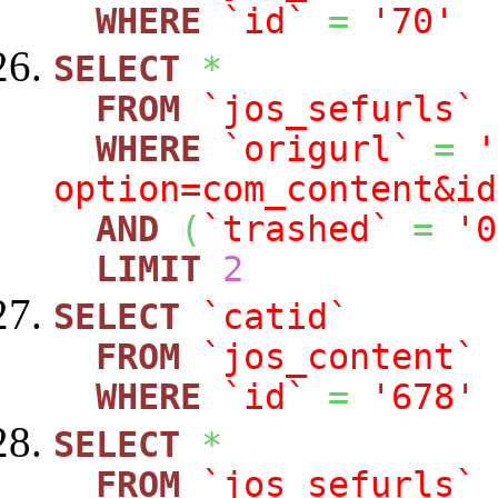
WHERE
`id`
=
'70'
SELECT
*
FROM
`jos_sefurls`
WHERE
`origurl`
=
'
option=com_content&id
AND
(
`trashed`
=
'0
LIMIT
2
SELECT
`catid`
FROM
`jos_content`
WHERE
`id`
=
'678'
SELECT
*
FROM
`jos_sefurls`