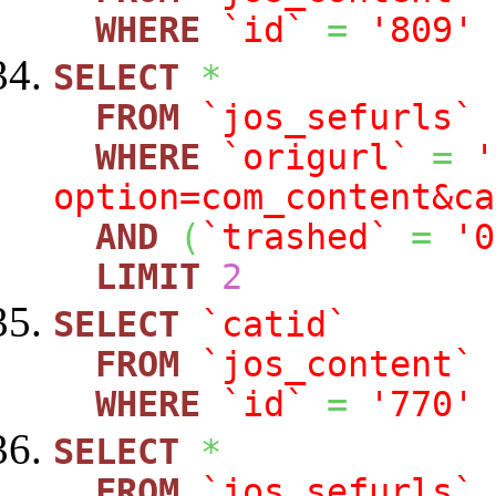
WHERE
`id`
=
'809'
SELECT
*
FROM
`jos_sefurls`
WHERE
`origurl`
=
'
option=com_content&ca
AND
(
`trashed`
=
'0
LIMIT
2
SELECT
`catid`
FROM
`jos_content`
WHERE
`id`
=
'770'
SELECT
*
FROM
`jos_sefurls`