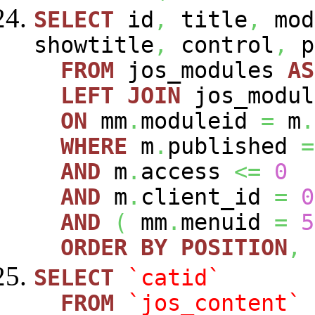
SELECT
id
,
title
,
mod
showtitle
,
control
,
p
FROM
jos_modules
AS
LEFT
JOIN
jos_modu
ON
mm
.
moduleid
=
m
.
WHERE
m
.
published
=
AND
m
.
access
<=
0
AND
m
.
client_id
=
0
AND
(
mm
.
menuid
=
5
ORDER
BY
POSITION
,
SELECT
`catid`
FROM
`jos_content`