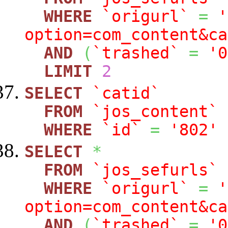
WHERE
`origurl`
=
'
option=com_content&ca
AND
(
`trashed`
=
'0
LIMIT
2
SELECT
`catid`
FROM
`jos_content`
WHERE
`id`
=
'802'
SELECT
*
FROM
`jos_sefurls`
WHERE
`origurl`
=
'
option=com_content&ca
AND
(
`trashed`
=
'0