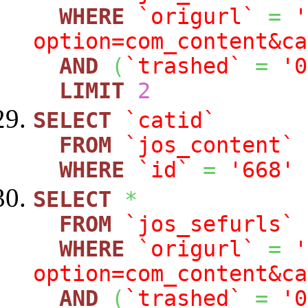
WHERE
`origurl`
=
'
option=com_content&ca
AND
(
`trashed`
=
'0
LIMIT
2
SELECT
`catid`
FROM
`jos_content`
WHERE
`id`
=
'668'
SELECT
*
FROM
`jos_sefurls`
WHERE
`origurl`
=
'
option=com_content&ca
AND
(
`trashed`
=
'0