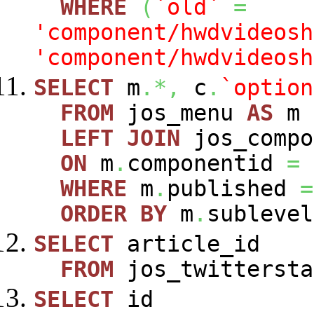
WHERE
(
`old`
=
'component/hwdvideosh
'component/hwdvideosh
SELECT
m
.*,
c
.
`option
FROM
jos_menu
AS
m
LEFT
JOIN
jos_comp
ON
m
.
componentid
=
WHERE
m
.
published
=
ORDER
BY
m
.
sublevel
SELECT
article_id
FROM
jos_twittersta
SELECT
id