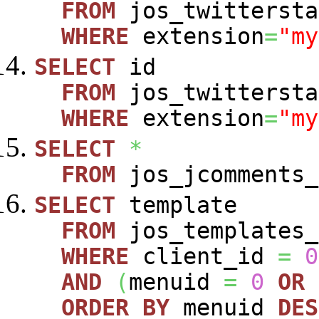
FROM
jos_twittersta
WHERE
extension
=
"my
SELECT
id
FROM
jos_twittersta
WHERE
extension
=
"my
SELECT
*
FROM
jos_jcomments_
SELECT
template
FROM
jos_templates_
WHERE
client_id
=
0
AND
(
menuid
=
0
OR
ORDER
BY
menuid
DES