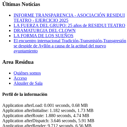
Últimas Noticias
INFORME TRANSPARENCIA - ASOCIACIÓN RESIDUI
TEATRO - EJERCICIO 2025
LA FUERZA DEL GRUPO: 25 años de RESIDUI TEATRO
DRAMATURGIA DEL CLOWN
LA FORMA DE LOS SUEÑOS
El encuentro internacional Tradición-Transmisión-Transgresión
se despide de Ayllón a causa de la actitud del nuevo
ayuntamiento
Area Residua
Quiénes somos
Acceso
Alquiler de Sala
Perfíl de la información
Application afterLoad: 0.001 seconds, 0.68 MB
Application afterInitialise: 1.182 seconds, 1.73 MB
Application afterRoute: 1.880 seconds, 4.74 MB
Application afterDispatch: 3.646 seconds, 5.91 MB
Application afterRender: 9.712 seconds, 6.56 MB