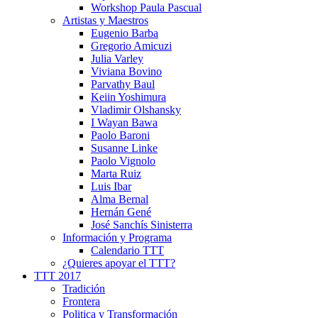
Workshop Paula Pascual
Artistas y Maestros
Eugenio Barba
Gregorio Amicuzi
Julia Varley
Viviana Bovino
Parvathy Baul
Keiin Yoshimura
Vladimir Olshansky
I Wayan Bawa
Paolo Baroni
Susanne Linke
Paolo Vignolo
Marta Ruiz
Luis Ibar
Alma Bernal
Hernán Gené
José Sanchís Sinisterra
Información y Programa
Calendario TTT
¿Quieres apoyar el TTT?
TTT 2017
Tradición
Frontera
Politica y Transformación