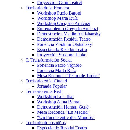
Proyección Odin Teatret
Territorio de la Frontera
Workshop Paolo Baroni
Workshop Marta Ruíz
Workshop Gregorio Amicuzi
Entrenamiento Gregorio Amicuzi
Demostración Vladimir Olshansky
Demostración Residui Teatro
Ponencia Vladimir Olshansky
Espectáculo Residui Teatro
Proyección Susanne Linke
T. Transformación Social
Ponencia Paolo Vignolo
Ponencia Marta Ruíz
Mesa Redonda “Teatro de Todos”
Territorio en la Ciudad
Jornada Popular
Territorio en la Red
Workshop Luis Ibar
Workshop Alma Bernal
Demostración Hernan Gené
Mesa Redonda "En Madrid"
"Un Puente entre dos Mundos"
Territorio de los niños
Espectáculo Residui Teatro