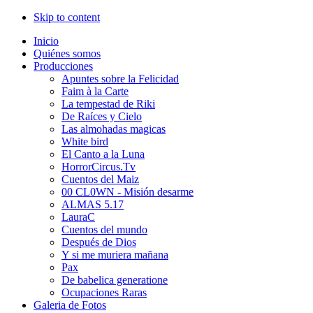
Skip to content
Inicio
Quiénes somos
Producciones
Apuntes sobre la Felicidad
Faim à la Carte
La tempestad de Riki
De Raíces y Cielo
Las almohadas magicas
White bird
El Canto a la Luna
HorrorCircus.Tv
Cuentos del Maiz
00 CL0WN - Misión desarme
ALMAS 5.17
LauraC
Cuentos del mundo
Después de Dios
Y si me muriera mañana
Pax
De babelica generatione
Ocupaciones Raras
Galeria de Fotos