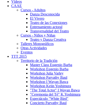
Vídeos
CAAE
Cursos - Adultos
Danza Desconocida
El Vivero
Teatro de las Conexiones
Entrenamiento actoral
Transversalidad del Teatro
Cursos - Niños y Niñas
Teatro y Danza Creativa
Talleres Monográficos
Otras Actividades
Eventos
TTT 2015
Territorio de la Tradición
Master Class Eugenio Barba
Workshop Eugenio Barba
Workshop Julia Varley
Workshop Parvathy Baul
Workshop I Wayan Bawa
Workshop Keiin Yoshimura
"The Total Actor" I Wayan Bawa
"Ceremonia del Té" K.Yoshimura
Espectáculo "White Bird"
Concierto Parvathy Baul