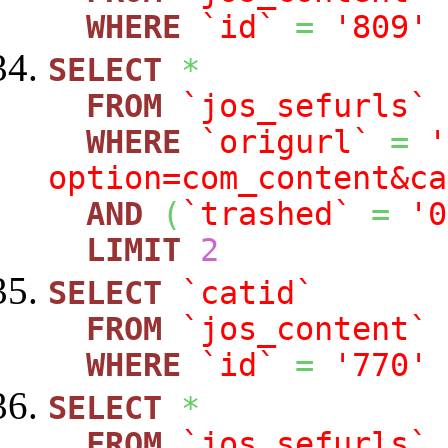
WHERE
`id`
=
'809'
SELECT
*
FROM
`jos_sefurls`
WHERE
`origurl`
=
'
option=com_content&ca
AND
(
`trashed`
=
'0
LIMIT
2
SELECT
`catid`
FROM
`jos_content`
WHERE
`id`
=
'770'
SELECT
*
FROM
`jos_sefurls`