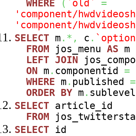
WHERE
(
`old`
=
'component/hwdvideosh
'component/hwdvideosh
SELECT
m
.*,
c
.
`option
FROM
jos_menu
AS
m
LEFT
JOIN
jos_comp
ON
m
.
componentid
=
WHERE
m
.
published
=
ORDER
BY
m
.
sublevel
SELECT
article_id
FROM
jos_twittersta
SELECT
id