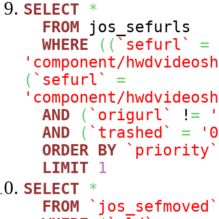
SELECT
*
FROM
jos_sefurls
WHERE
(
(
`sefurl`
=
'component/hwdvideosh
(
`sefurl`
=
'component/hwdvideosh
AND
(
`origurl`
!
=
'
AND
(
`trashed`
=
'0
ORDER
BY
`priority`
LIMIT
1
SELECT
*
FROM
`jos_sefmoved`