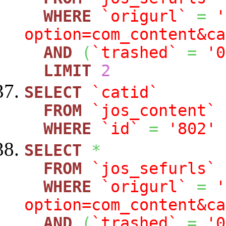
WHERE
`origurl`
=
'
option=com_content&ca
AND
(
`trashed`
=
'0
LIMIT
2
SELECT
`catid`
FROM
`jos_content`
WHERE
`id`
=
'802'
SELECT
*
FROM
`jos_sefurls`
WHERE
`origurl`
=
'
option=com_content&ca
AND
(
`trashed`
=
'0