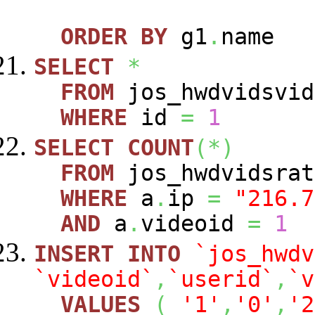
ORDER
BY
g1
.
name
SELECT
*
FROM
jos_hwdvidsvid
WHERE
id
=
1
SELECT
COUNT
(
*
)
FROM
jos_hwdvidsra
WHERE
a
.
ip
=
"216.7
AND
a
.
videoid
=
1
INSERT
INTO
`jos_hwdv
`videoid`
,
`userid`
,
`v
VALUES
(
'1'
,
'0'
,
'2