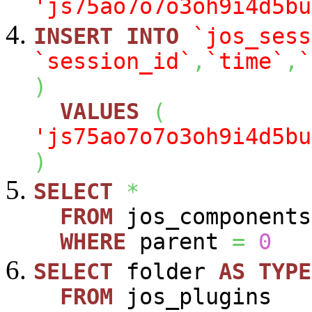
'js75ao7o7o3oh9i4d5bu
INSERT
INTO
`jos_sess
`session_id`
,
`time`
,
`
)
VALUES
(
'js75ao7o7o3oh9i4d5bu
)
SELECT
*
FROM
jos_components
WHERE
parent
=
0
SELECT
folder
AS
TYPE
FROM
jos_plugins