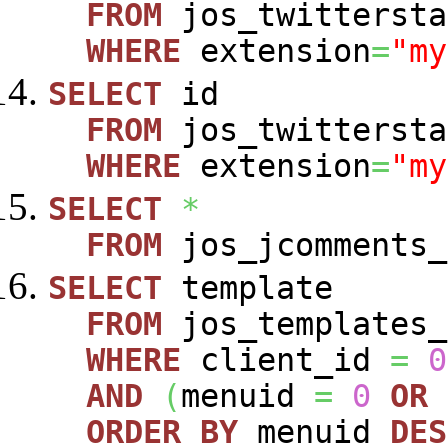
FROM
jos_twittersta
WHERE
extension
=
"my
SELECT
id
FROM
jos_twittersta
WHERE
extension
=
"my
SELECT
*
FROM
jos_jcomments_
SELECT
template
FROM
jos_templates_
WHERE
client_id
=
0
AND
(
menuid
=
0
OR
ORDER
BY
menuid
DES