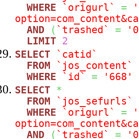
WHERE
`origurl`
=
'
option=com_content&ca
AND
(
`trashed`
=
'0
LIMIT
2
SELECT
`catid`
FROM
`jos_content`
WHERE
`id`
=
'668'
SELECT
*
FROM
`jos_sefurls`
WHERE
`origurl`
=
'
option=com_content&ca
AND
(
`trashed`
=
'0