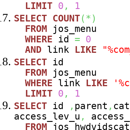
LIMIT
0
,
1
SELECT
COUNT
(
*
)
FROM
jos_menu
WHERE
id
=
0
AND
link
LIKE
"%com
SELECT
id
FROM
jos_menu
WHERE
link
LIKE
'%c
LIMIT
0
,
1
SELECT
id
,
parent
,
cat
access_lev_u
,
access_
FROM
jos_hwdvidscat