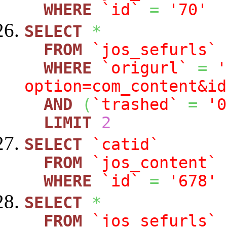
WHERE
`id`
=
'70'
SELECT
*
FROM
`jos_sefurls`
WHERE
`origurl`
=
'
option=com_content&id
AND
(
`trashed`
=
'0
LIMIT
2
SELECT
`catid`
FROM
`jos_content`
WHERE
`id`
=
'678'
SELECT
*
FROM
`jos_sefurls`