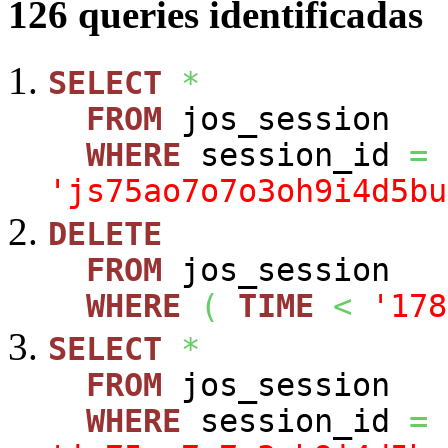
126 queries identificadas
SELECT
*
FROM
jos_session
WHERE
session_id
=
'js75ao7o7o3oh9i4d5bu
DELETE
FROM
jos_session
WHERE
(
TIME
<
'178
SELECT
*
FROM
jos_session
WHERE
session_id
=