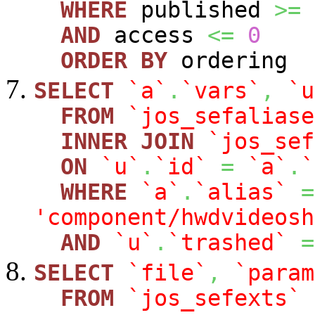
WHERE
published
>=
AND
access
<=
0
ORDER
BY
ordering
SELECT
`a`
.
`vars`
,
`u
FROM
`jos_sefaliase
INNER
JOIN
`jos_sef
ON
`u`
.
`id`
=
`a`
.
`
WHERE
`a`
.
`alias`
=
'component/hwdvideosh
AND
`u`
.
`trashed`
=
SELECT
`file`
,
`param
FROM
`jos_sefexts`