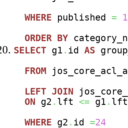
WHERE
published
=
1
ORDER
BY
category_n
SELECT
g1
.
id
AS
group
FROM
jos_core_acl_a
LEFT
JOIN
jos_core_
ON
g2
.
lft
<=
g1
.
lft
WHERE
g2
.
id
=
24