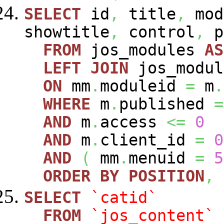
SELECT
id
,
title
,
mod
showtitle
,
control
,
p
FROM
jos_modules
AS
LEFT
JOIN
jos_modu
ON
mm
.
moduleid
=
m
.
WHERE
m
.
published
=
AND
m
.
access
<=
0
AND
m
.
client_id
=
0
AND
(
mm
.
menuid
=
5
ORDER
BY
POSITION
,
SELECT
`catid`
FROM
`jos_content`