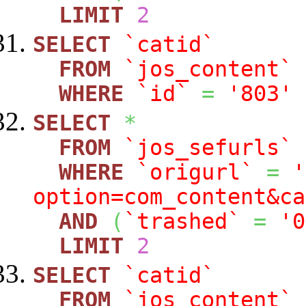
LIMIT
2
SELECT
`catid`
FROM
`jos_content`
WHERE
`id`
=
'803'
SELECT
*
FROM
`jos_sefurls`
WHERE
`origurl`
=
'
option=com_content&ca
AND
(
`trashed`
=
'0
LIMIT
2
SELECT
`catid`
FROM
`jos_content`